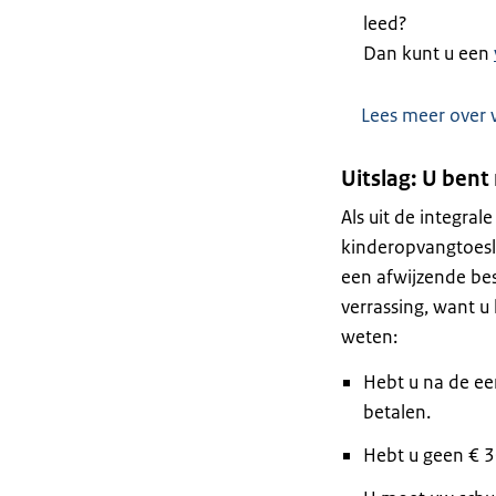
leed?
Dan kunt u een
Lees meer over 
Uitslag: U bent
Als uit de integral
kinderopvangtoesla
een afwijzende bes
verrassing, want u
weten:
Hebt u na de ee
betalen.
Hebt u geen € 3