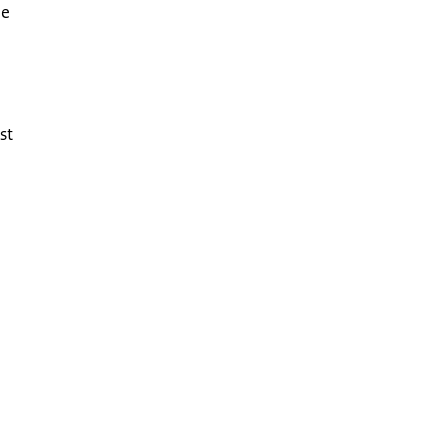
le
st