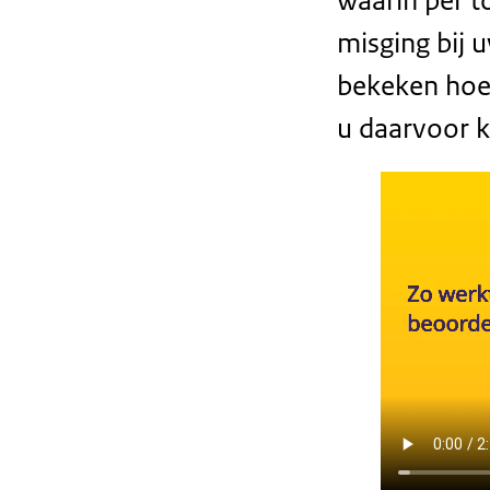
waarin per t
misging bij 
bekeken hoe
u daarvoor kr