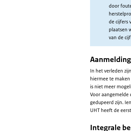
door fout
herstelpro
de cijfers
plaatsen 
van de cij
Aanmeldinge
In het verleden zi
hiermee te maken 
is niet meer mogeli
Voor aangemelde o
gedupeerd zijn. I
UHT heeft de eers
Integrale b