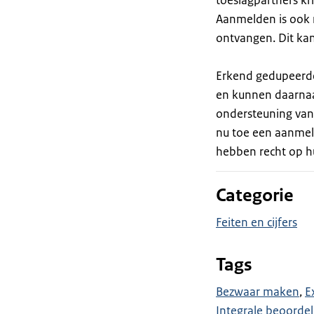
toeslagpartners kr
Aanmelden is ook 
ontvangen. Dit ka
Erkend gedupeerde
en kunnen daarnaas
ondersteuning van
nu toe een aanmel
hebben recht op hu
Categorie
Feiten en cijfers
Tags
Bezwaar maken
E
Integrale beoordel