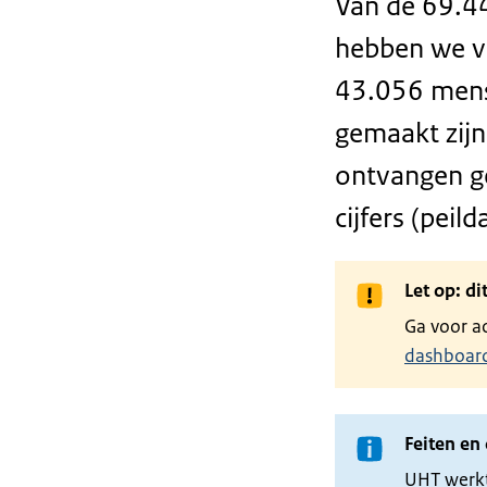
Van de 69.4
hebben we v
43.056 mens
gemaakt zijn
ontvangen ge
cijfers (pei
Let op: d
Ga voor ac
dashboar
Feiten en 
UHT werkt