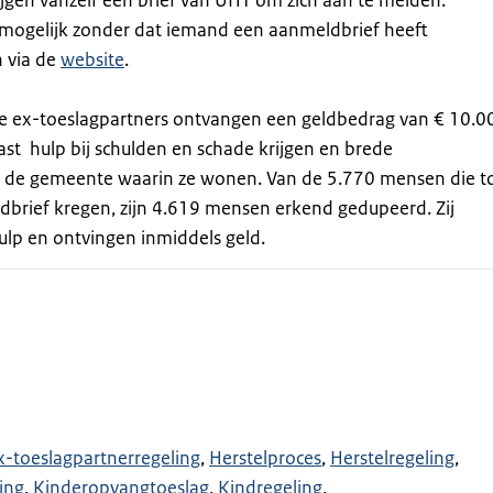
ijgen vanzelf een brief van UHT om zich aan te melden.
mogelijk zonder dat iemand een aanmeldbrief heeft
n via de
website
.
 ex-toeslagpartners ontvangen een geldbedrag van € 10.0
t hulp bij schulden en schade krijgen en brede
 de gemeente waarin ze wonen. Van de 5.770 mensen die t
dbrief kregen, zijn 4.619 mensen erkend gedupeerd. Zij
lp en ontvingen inmiddels geld.
x-toeslagpartnerregeling
Herstelproces
Herstelregeling
ing
Kinderopvangtoeslag
Kindregeling