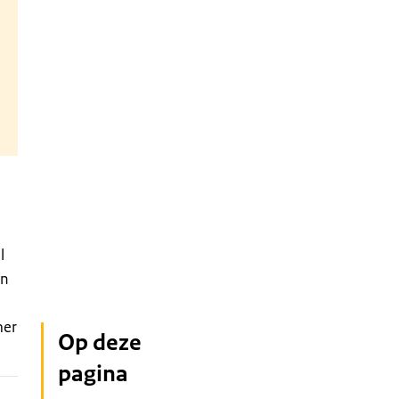
l
en
mer
Op deze
pagina