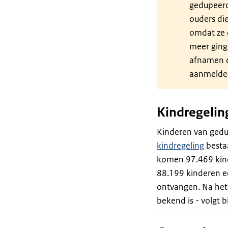
gedupeerd
ouders die
omdat ze 
meer ging
afnamen d
aanmelder
Kindregelin
Kinderen van gedu
kindregeling
bestaa
komen 97.469 kind
88.199 kinderen e
ontvangen. Na het
bekend is - volgt 