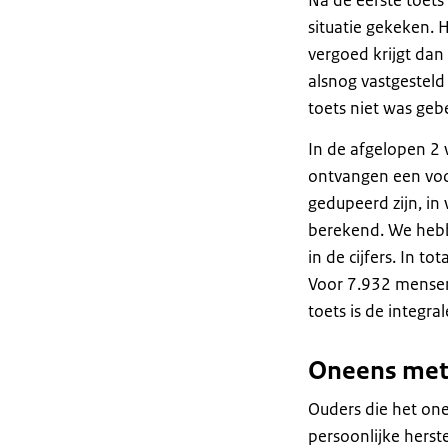
Na de eerste toets
situatie gekeken. 
vergoed krijgt dan
alsnog vastgesteld
toets niet was geb
In de afgelopen 2 
ontvangen een voor
gedupeerd zijn, in
berekend. We hebbe
in de cijfers. In t
Voor 7.932 mensen
toets is de integra
Oneens met
Ouders die het one
persoonlijke hers