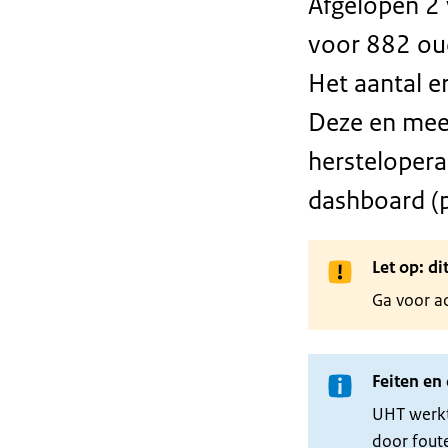
Afgelopen 2
voor 882 oud
Het aantal e
Deze en meer
hersteloperat
dashboard (p
Let op: di
Ga voor ac
Feiten en 
UHT werkt
door fout