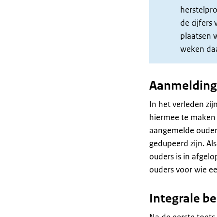
herstelpro
de cijfers
plaatsen w
weken daa
Aanmeldinge
In het verleden zi
hiermee te maken 
aangemelde ouders
gedupeerd zijn. Als
ouders is in afgel
ouders voor wie ee
Integrale b