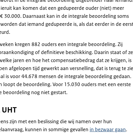
 wordt in de integrale beoordeling uitgebreider naar iemand
Hieruit kan komen dat een gedupeerde ouder (niet) meer
 € 30.000. Daarnaast kan in de integrale beoordeling soms
 worden dat iemand gedupeerde is, als dat eerder in de eers
eurd.
weken kregen 882 ouders een integrale beoordeling. Zij
aankondiging of definitieve beschikking. Daarin staat of ze
 welke jaren en hoe het compensatiebedrag dat ze krijgen, is
n afgelopen tijd gewerkt aan versnelling, dat is terug te zi
otaal is voor 44.678 mensen de integrale beoordeling gedaan.
 loopt de beoordeling. Voor 15.030 ouders met een eerste
le beoordeling nog niet gestart.
 UHT
ens zijn met een beslissing die wij namen over hun
telaanvraag, kunnen in sommige gevallen
in bezwaar gaan
.