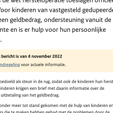
s de wet hersteloperatie toeslagen officie
Voor kinderen van vastgesteld gedupeerd
 een geldbedrag, ondersteuning vanuit de
te en is er hulp voor hun persoonlijke
.
it bericht is van 4 november 2022
indregeling
voor actuele informatie.
 bedoeld als steun in de rug, zodat ook de kinderen hun herst
inderen krijgen een brief met daarin informatie over de
 uitbetaling van het geldbedrag.
s onder meer tot stand gekomen met de hulp van kinderen e
rs die te maken hebben gehad met de problemen door de