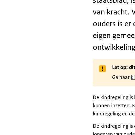
staatsblad, i
van kracht. 
ouders is er
eigen gemeen
ontwikkeling
Let op: d
Ga naar
k
De kindregeling is
kunnen inzetten. K
kindregeling en de
De kindregeling i
jongeren van oude