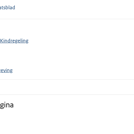
aatsblad
Kindregeling
eving
gina