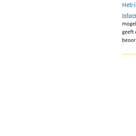
Heb i
Infor
mogeli
geeft
beoord