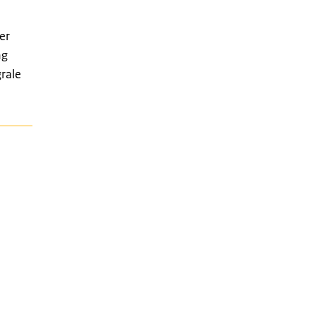
er
ng
rale