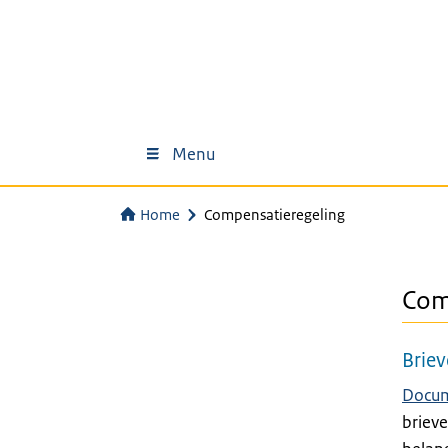
Menu
Home
Compensatieregeling
Com
Brie
Docu
brieve