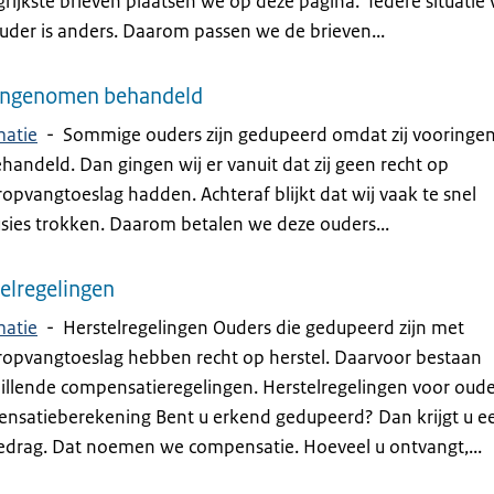
rijkste brieven plaatsen we op deze pagina. Iedere situatie
uder is anders. Daarom passen we de brieven...
ingenomen behandeld
matie
-
Sommige ouders zijn gedupeerd omdat zij vooring
ehandeld. Dan gingen wij er vanuit dat zij geen recht op
opvangtoeslag hadden. Achteraf blijkt dat wij vaak te snel
usies trokken. Daarom betalen we deze ouders...
elregelingen
matie
-
Herstelregelingen Ouders die gedupeerd zijn met
ropvangtoeslag hebben recht op herstel. Daarvoor bestaan
hillende compensatieregelingen. Herstelregelingen voor oude
nsatieberekening Bent u erkend gedupeerd? Dan krijgt u e
edrag. Dat noemen we compensatie. Hoeveel u ontvangt,...