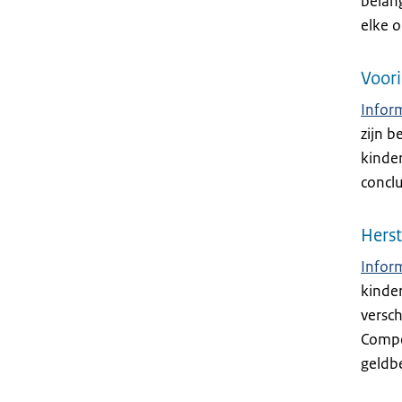
belang
elke o
Voor
Infor
zijn b
kinder
concl
Herst
Infor
kinde
versc
Compe
geldb