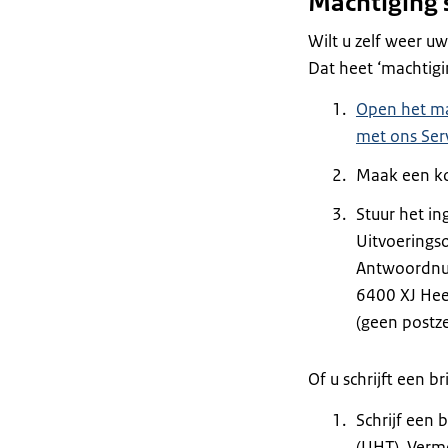
Machtiging
Wilt u zelf weer u
Dat heet ‘machtigi
Open het ma
met ons Ser
Maak een ko
Stuur het in
Uitvoeringso
Antwoordn
6400 XJ Hee
(geen postze
Of u schrijft een bri
Schrijf een 
(UHT). Verme