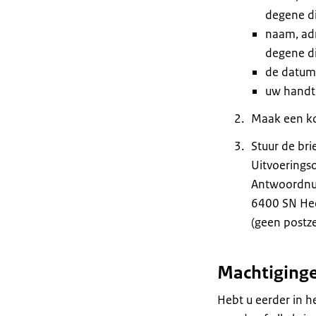
degene di
naam, ad
degene di
de datum 
uw handt
Maak een ko
Stuur de bri
Uitvoeringso
Antwoordn
6400 SN He
(geen postz
Machtiginge
Hebt u eerder in h