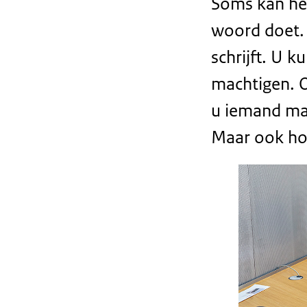
Soms kan het
woord doet.
schrijft. U 
machtigen. O
u iemand ma
Maar ook hoe