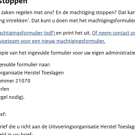
 stoppen
w zaken regelen met ons? En de machtiging stoppen? Dat kan
ng intrekken’. Dat kunt u doen met het machtigingsformulier
chtigingsformulier (pdf)
en print het uit.
Of neem contact o
viceteam voor een nieuw machtigingsformulier.
pie van het ingevulde formulier voor uw eigen administratie
gevulde formulier naar:
rganisatie Herstel Toeslagen
ummer 21070
rlen
gel nodig).
ef:
brief die u richt aan de Uitvoeringsorganisatie Herstel Toesla
ld in uw brief: