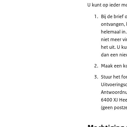
U kunt op ieder m
Bij de brief
ontvangen, k
helemaal in
niet meer v
het uit. U k
dan een nie
Maak een ko
Stuur het fo
Uitvoeringso
Antwoordn
6400 XJ Hee
(geen postze