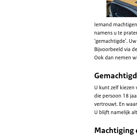
Iemand machtigen
namens u te praten
‘gemachtigde’. Uw
Bijvoorbeeld via d
Ook dan nemen wij
Gemachtigd
U kunt zelf kiezen 
die persoon 18 jaar
vertrouwt. En waar
U blijft namelijk 
Machtiging