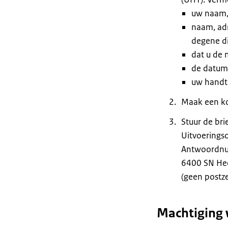
uw naam,
naam, ad
degene di
dat u de 
de datum 
uw handt
Maak een ko
Stuur de bri
Uitvoeringso
Antwoordn
6400 SN He
(geen postze
Machtiging 