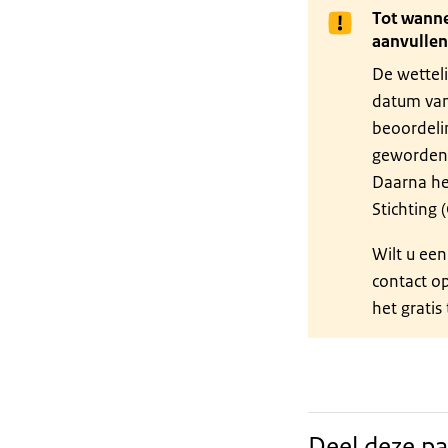
Tot wanne
aanvullen
De wettel
datum van 
beoordeli
geworden
Daarna he
Stichting 
Wilt u ee
contact o
het grati
Deel deze pa