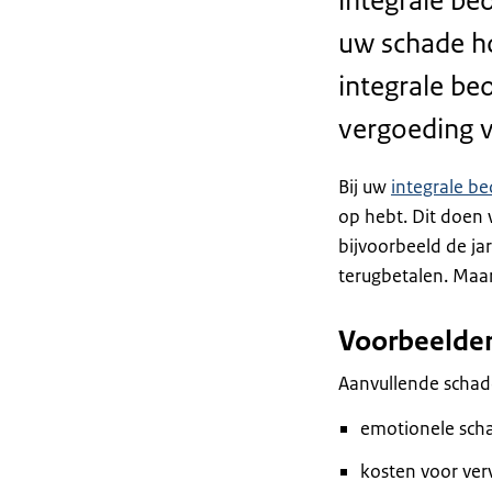
integrale be
uw schade ho
integrale be
vergoeding v
Bij uw
integrale be
op hebt. Dit doen 
bijvoorbeeld de j
terugbetalen. Maar
Voorbeelde
Aanvullende schade
emotionele scha
kosten voor ve