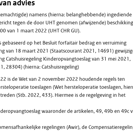
van advies
 gemachtigde) namens (hierna: belanghebbende) ingediende
gericht tegen de door UHT genomen (afwijzende) beschikkin
.000 van 1 maart 2022 (UHT CHR GU).
s gebaseerd op het Besluit forfaitair bedrag en verruiming
ng van 18 maart 2021 (Staatscourant 2021, 14691) gewijzi
iding Catshuisregeling Kinderopvangtoeslag van 31 mei 2021,
1, 28304) (hierna: Catshuisregeling)
22 is de Wet van 2 november 2022 houdende regels ten
steloperatie toeslagen (Wet hersteloperatie toeslagen, hier
treden (Stb. 2022, 433). Hiermee is de regelgeving in het
nderopvangtoeslag waaronder de artikelen, 49, 49b en 49c 
mensafhankelijke regelingen (Awir), de Compensatieregeli