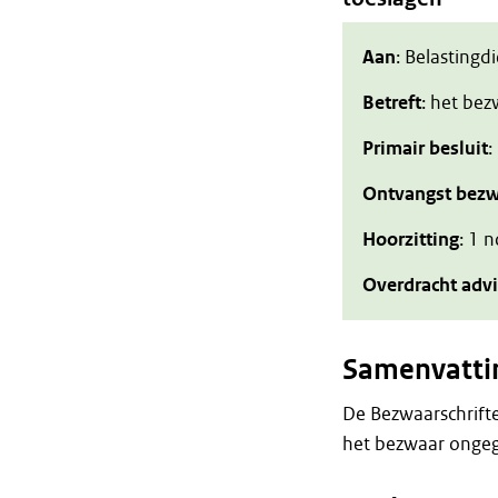
Aan
: Belastingd
Betreft
: het be
Primair besluit
:
Ontvangst bezw
Hoorzitting
: 1 
Overdracht adv
Samenvatti
De Bezwaarschrift
het bezwaar ongeg