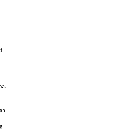
g
gd
na:
van
ng