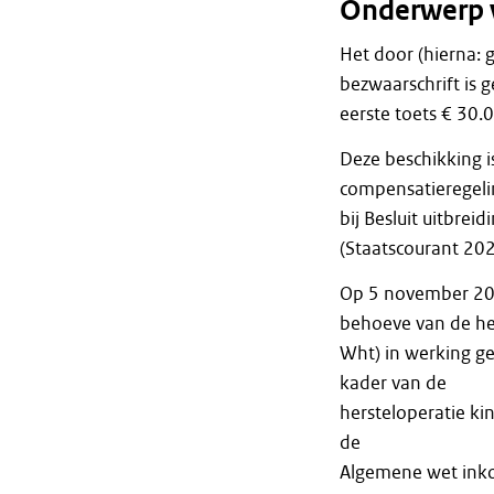
Onderwerp 
Het door (hierna:
bezwaarschrift is 
eerste toets € 30
Deze beschikking i
compensatieregeli
bij Besluit uitbre
(Staatscourant 202
Op 5 november 20
behoeve van de her
Wht) in werking ge
kader van de
hersteloperatie ki
de
Algemene wet inko