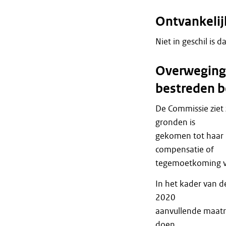
Ontvankeli
Niet in geschil is d
Overweginge
bestreden b
De Commissie ziet 
gronden is
gekomen tot haar 
compensatie of
tegemoetkoming vo
In het kader van d
2020
aanvullende maatr
doen.