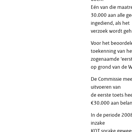
Eén van die maatre
30.000 aan alle g
ingediend, als het
verzoek wordt geho
Voor het beoordel
toekenning van het
zogenaamde ‘eerste
op grond van de W
De Commissie meent
uitvoeren van
de eerste toets he
€30.000 aan belan
In de periode 2008
inzake
KOT sprake geweest