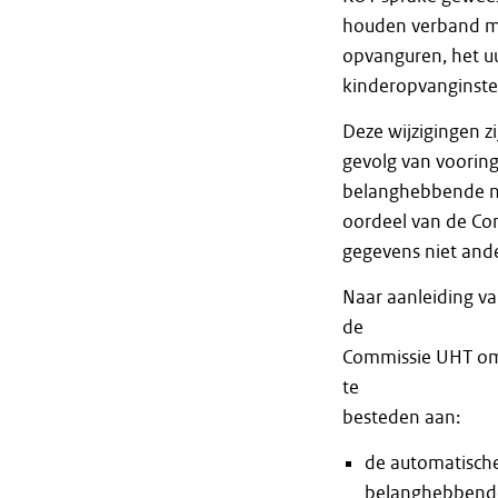
houden verband me
opvanguren, het uur
kinderopvanginstel
Deze wijzigingen zi
gevolg van voorin
belanghebbende n
oordeel van de Co
gegevens niet ande
Naar aanleiding va
de
Commissie UHT om 
te
besteden aan:
de automatisch
belanghebbende 