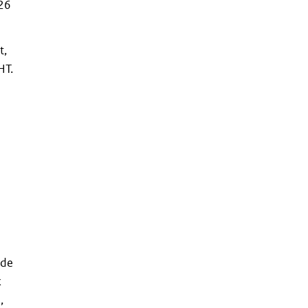
026
t,
HT.
 de
k
,