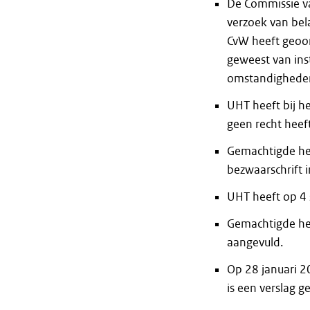
De Commissie va
verzoek van be
CvW heeft geoor
geweest van ins
omstandighede
UHT heeft bij h
geen recht heef
Gemachtigde heef
bezwaarschrift 
UHT heeft op 4 
Gemachtigde hee
aangevuld.
Op 28 januari 2
is een verslag g