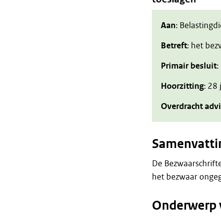
Aan
: Belastingd
Betreft
: het be
Primair besluit
:
Hoorzitting
: 28
Overdracht adv
Samenvatti
De Bezwaarschrift
het bezwaar ongeg
Onderwerp 