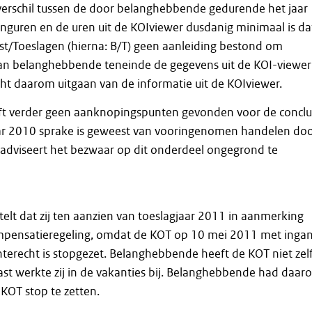
verschil tussen de door belanghebbende gedurende het jaar
guren en de uren uit de KOIviewer dusdanig minimaal is da
st/Toeslagen (hierna: B/T) geen aanleiding bestond om
aan belanghebbende teneinde de gegevens uit de KOI-viewer
cht daarom uitgaan van de informatie uit de KOIviewer.
t verder geen aanknopingspunten gevonden voor de conclu
aar 2010 sprake is geweest van vooringenomen handelen do
 adviseert het bezwaar op dit onderdeel ongegrond te
lt dat zij ten aanzien van toeslagjaar 2011 in aanmerking
pensatieregeling, omdat de KOT op 10 mei 2011 met inga
nterecht is stopgezet. Belanghebbende heeft de KOT niet zel
st werkte zij in de vakanties bij. Belanghebbende had daar
KOT stop te zetten.