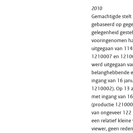
2010
Gemachtigde stelt 
gebaseerd op gegev
gelegenheid geste
vooringenomen hand
uitgegaan van 114
1210007 en 121000
werd uitgegaan va
belanghebbende ee
ingang van 16 jan
1210002). Op 13 a
met ingang van 1
(productie 121000
van ongeveer 122 u
een relatief kleine
viewer, geen reden