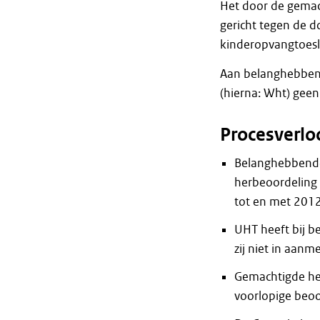
Het door de gemac
gericht tegen de 
kinderopvangtoesla
Aan belanghebbend
(hierna: Wht) gee
Procesverlo
Belanghebbende
herbeoordeling 
tot en met 2012
UHT heeft bij 
zij niet in aanm
Gemachtigde he
voorlopige beoo