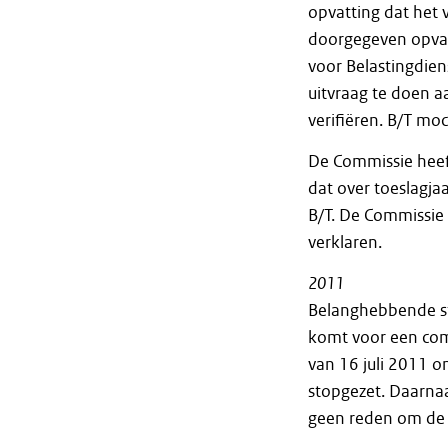
opvatting dat het 
doorgegeven opvan
voor Belastingdien
uitvraag te doen 
verifiëren. B/T mo
De Commissie heef
dat over toeslagj
B/T. De Commissie
verklaren.
2011
Belanghebbende ste
komt voor een com
van 16 juli 2011 o
stopgezet. Daarnaa
geen reden om de 