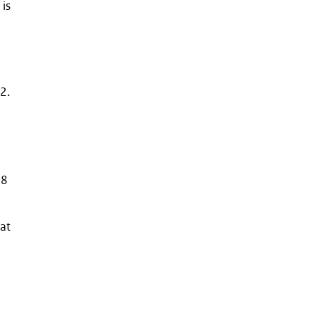
is
2.
08
at