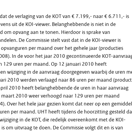
dat de verlaging van de KOT van € 7.199,- naar € 6.711,- is
ens uit de KOI-viewer. Belanghebbende is niet in de
ld om opvang aan te tonen. Hierdoor is sprake van
elen. De Commissie stelt vast dat in de KOI-viewer is
 opvanguren per maand over het gehele jaar (producties
8). In de voor het jaar 2010 gecontinueerde KOT-aanvraa
n 129 uren per maand. Op 12 januari 2010 heeft
n wijziging in de aanvraag doorgegeven waarbij de uren m
uari 2010 werden verlaagd naar 86 uren per maand (product
pril 2010 heeft belanghebbende de uren in haar aanvraag
6 maart 2010 weer verhoogd naar 129 uren per maand
4). Over het hele jaar gezien komt dat neer op een gemidde
ren per maand. UHT heeft tijdens de hoorzitting gesteld da
 wijziging in de KOT, die redelijk overeenkomt met de KOI-
 is om uitvraag te doen. De Commissie volgt dit en is van