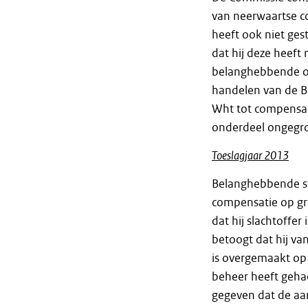
van neerwaartse c
heeft ook niet ge
dat hij deze heeft
belanghebbende ove
handelen van de Be
Wht tot compensati
onderdeel ongegro
Toeslagjaar 2013
Belanghebbende ste
compensatie op gr
dat hij slachtoffe
betoogt dat hij v
is overgemaakt op 
beheer heeft geha
gegeven dat de aan