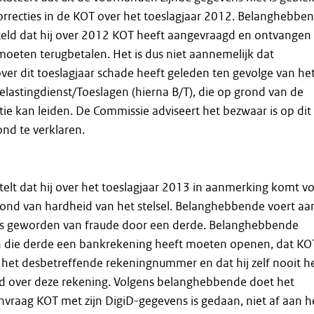
orrecties in de KOT over het toeslagjaar 2012. Belanghebbe
steld dat hij over 2012 KOT heeft aangevraagd en ontvangen
 moeten terugbetalen. Het is dus niet aannemelijk dat
r dit toeslagjaar schade heeft geleden ten gevolge van he
lastingdienst/Toeslagen (hierna B/T), die op grond van de
e kan leiden. De Commissie adviseert het bezwaar is op dit
nd te verklaren.
lt dat hij over het toeslagjaar 2013 in aanmerking komt v
ond van hardheid van het stelsel. Belanghebbende voert aa
r is geworden van fraude door een derde. Belanghebbende
an die derde een bankrekening heeft moeten openen, dat KO
het desbetreffende rekeningnummer en dat hij zelf nooit h
d over deze rekening. Volgens belanghebbende doet het
vraag KOT met zijn DigiD-gegevens is gedaan, niet af aan h