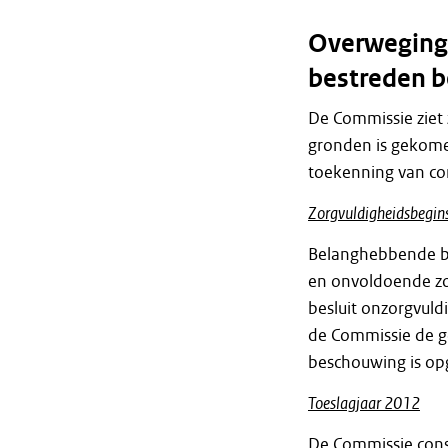
Overweginge
bestreden b
De Commissie ziet 
gronden is gekome
toekenning van co
Zorgvuldigheidsbegin
Belanghebbende be
en onvoldoende zo
besluit onzorgvuld
de Commissie de g
beschouwing is op
Toeslagjaar 2012
De Commissie const