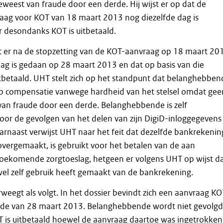
geweest van fraude door een derde. Hij wijst er op dat de
raag voor KOT van 18 maart 2013 nog diezelfde dag is
r desondanks KOT is uitbetaald.
at er na de stopzetting van de KOT-aanvraag op 18 maart 20
ag is gedaan op 28 maart 2013 en dat op basis van die
tbetaald. UHT stelt zich op het standpunt dat belanghebben
op compensatie vanwege hardheid van het stelsel omdat gee
van fraude door een derde. Belanghebbende is zelf
oor de gevolgen van het delen van zijn DigiD-inloggegevens
rnaast verwijst UHT naar het feit dat dezelfde bankrekenin
vergemaakt, is gebruikt voor het betalen van de aan
ekomende zorgtoeslag, hetgeen er volgens UHT op wijst d
l zelf gebruik heeft gemaakt van de bankrekening.
eegt als volgt. In het dossier bevindt zich een aanvraag KO
e van 28 maart 2013. Belanghebbende wordt niet gevolgd
KOT is uitbetaald hoewel de aanvraag daartoe was ingetrokken