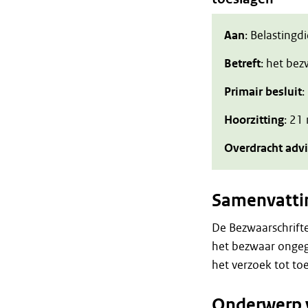
Aan
: Belastingd
Betreft
: het be
Primair besluit
:
Hoorzitting
: 21
Overdracht adv
Samenvatti
De Bezwaarschrift
het bezwaar ongegr
het verzoek tot to
Onderwerp 