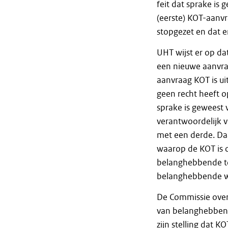
feit dat sprake is 
(eerste) KOT-aanv
stopgezet en dat e
UHT wijst er op d
een nieuwe aanvra
aanvraag KOT is ui
geen recht heeft 
sprake is geweest 
verantwoordelijk v
met een derde. Daa
waarop de KOT is o
belanghebbende to
belanghebbende we
De Commissie overw
van belanghebbend
zijn stelling dat 