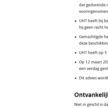
dat gedurende d
vooringenomenh
UHT heeft bij 
hij geen recht 
Gemachtigde hee
deze beschikkin
UHT heeft op 3 
Op 12 maart 202
een verslag gema
Dit advies word
Ontvankeli
Niet in geschil is 