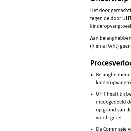
Het door gemachti
tegen de door UHT
kinderopvangtoes
Aan belanghebbend
(hierna: Wht) gee
Procesverlo
Belanghebbende 
kinderopvangtoe
UHT heeft bij b
medegedeeld dat
op grond van de
wordt gezet.
De Commissie v