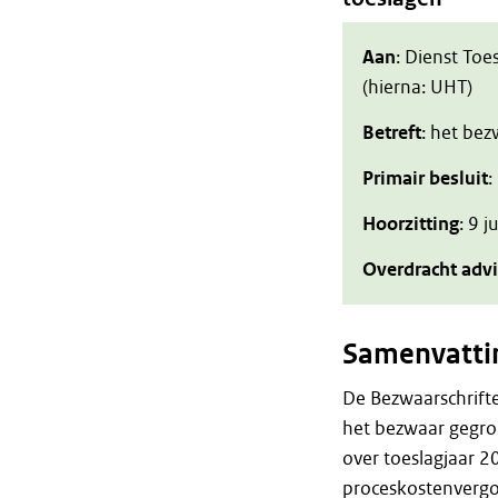
Aan
: Dienst Toe
(hierna: UHT)
Betreft
: het be
Primair besluit
:
Hoorzitting
: 9 j
Overdracht adv
Samenvatti
De Bezwaarschrift
het bezwaar gegro
over toeslagjaar 
proceskostenvergo