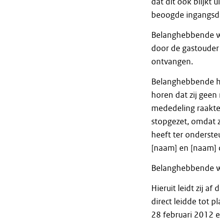
dat dit ook blijkt 
beoogde ingangsda
Belanghebbende we
door de gastouder
ontvangen.
Belanghebbende he
horen dat zij geen
mededeling raakte 
stopgezet, omdat 
heeft ter onderste
[naam] en [naam] 
Belanghebbende wij
Hieruit leidt zij a
direct leidde tot p
28 februari 2012 e