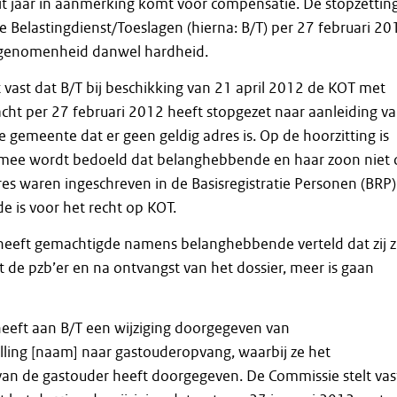
 dit jaar in aanmerking komt voor compensatie. De stopzettin
 Belastingdienst/Toeslagen (hierna: B/T) per 27 februari 20
ngenomenheid danwel hardheid.
 vast dat B/T bij beschikking van 21 april 2012 de KOT met
ht per 27 februari 2012 heeft stopgezet naar aanleiding v
 gemeente dat er geen geldig adres is. Op de hoorzitting is
ermee wordt bedoeld dat belanghebbende en haar zoon niet
s waren ingeschreven in de Basisregistratie Personen (BRP)
 is voor het recht op KOT.
 heeft gemachtigde namens belanghebbende verteld dat zij z
 de pzb’er en na ontvangst van het dossier, meer is gaan
eft aan B/T een wijziging doorgegeven van
ling [naam] naar gastouderopvang, waarbij ze het
n de gastouder heeft doorgegeven. De Commissie stelt vas