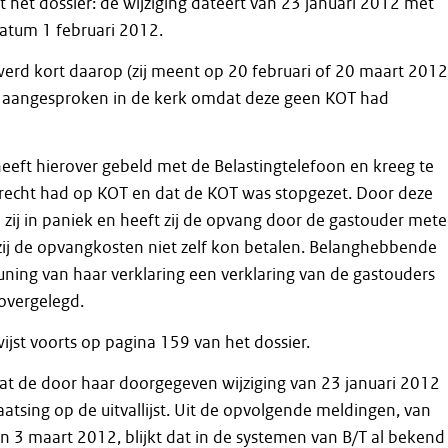
uit het dossier: de wijziging dateert van 23 januari 2012 met
tum 1 februari 2012.
rd kort daarop (zij meent op 20 februari of 20 maart 2012
 aangesproken in de kerk omdat deze geen KOT had
eft hierover gebeld met de Belastingtelefoon en kreeg te
 recht had op KOT en dat de KOT was stopgezet. Door deze
zij in paniek en heeft zij de opvang door de gastouder met
zij de opvangkosten niet zelf kon betalen. Belanghebbende
uning van haar verklaring een verklaring van de gastouders
overgelegd.
st voorts op pagina 159 van het dossier.
f dat de door haar doorgegeven wijziging van 23 januari 2012
laatsing op de uitvallijst. Uit de opvolgende meldingen, van
n 3 maart 2012, blijkt dat in de systemen van B/T al bekend