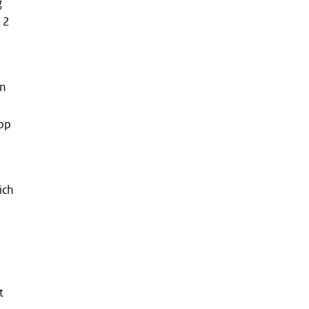
g
12
an
 op
ich
t