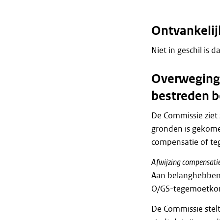
Ontvankelij
Niet in geschil is d
Overweginge
bestreden b
De Commissie ziet 
gronden is gekome
compensatie of te
Afwijzing compensat
Aan belanghebbend
O/GS-tegemoetko
De Commissie stelt