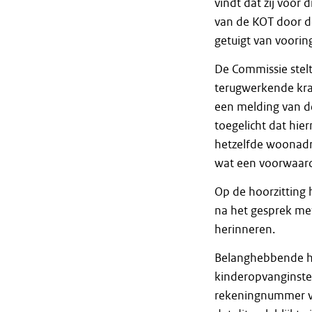
vindt dat zij voor
van de KOT door de
getuigt van voori
De Commissie stelt
terugwerkende krac
een melding van de
toegelicht dat hi
hetzelfde woonadre
wat een voorwaarde
Op de hoorzitting
na het gesprek met
herinneren.
Belanghebbende he
kinderopvanginstel
rekeningnummer va