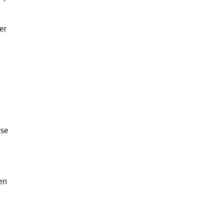
er
rse
een