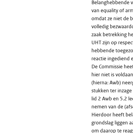
Belanghebbende voo
van equality of ar
omdat ze niet de b
volledig bezwaardo
zaak betrekking h
UHT zijn op respe
hebbende toegezon
reactie ingediend 
De Commissie hee
hier niet is voldaa
(hierna: Awb) neer
stukken ter inzage
lid 2 Awb en 5.2 l
nemen van de (afs
Hierdoor heeft be
grondslag liggen a
om daarop te reager