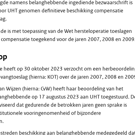
gde namens belanghebbende ingediende bezwaarschrift is
door UHT genomen definitieve beschikking compensatie
ag.
e is met toepassing van de Wet hersteloperatie toeslagen
n compensatie toegekend voor de jaren 2007, 2008 en 2009
op
 heeft op 30 oktober 2023 verzocht om een herbeoordelin
vangtoeslag (hierna: KOT) over de jaren 2007, 2008 en 200
n Wijzen (hierna: CvW) heeft haar beoordeling van het
langhebbende op 17 augustus 2023 aan UHT toegestuurd. D
iseerd dat gedurende de betrokken jaren geen sprake is
titutionele vooringenomenheid of bijzondere
n.
bestreden beschikking aan belanghebbende medegedeeld da