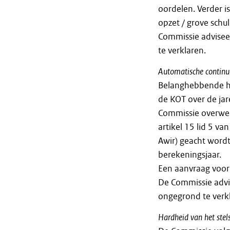
oordelen. Verder i
opzet / grove sch
Commissie advisee
te verklaren.
Automatische
continu
Belanghebbende he
de KOT over de ja
Commissie overwee
artikel 15 lid 5 v
Awir) geacht wordt
berekeningsjaar.
Een aanvraag voor
De Commissie advi
ongegrond te verk
Hardheid
van
het
stel