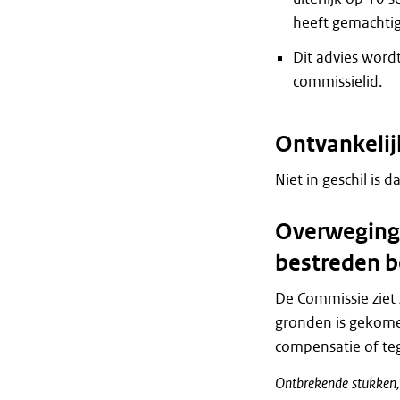
heeft gemachtig
Dit advies word
commissielid.
Ontvankelij
Niet in geschil is d
Overweginge
bestreden b
De Commissie ziet 
gronden is gekome
compensatie of te
Ontbrekende
stukken,