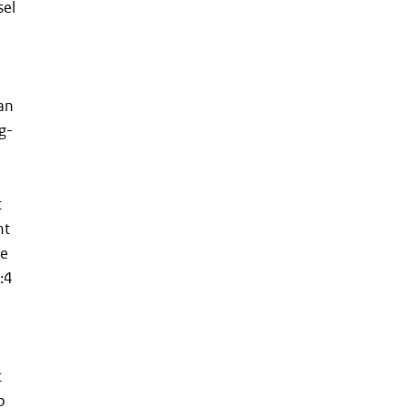
sel
an
g-
t
ht
de
:4
t
p