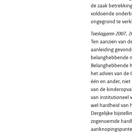
de zaak betrekkin
voldoende onderbo
ongegrond te verk
Toeslagjaren
2007,
2
Ten aanzien van d
aanleiding gevond
belanghebbende ni
Belanghebbende h
het advies van de 
één en ander, niet
van de kinderopva
van institutionee
wel hardheid van he
Dergelijke bijstel
zogenoemde hardh
aanknopingspunten