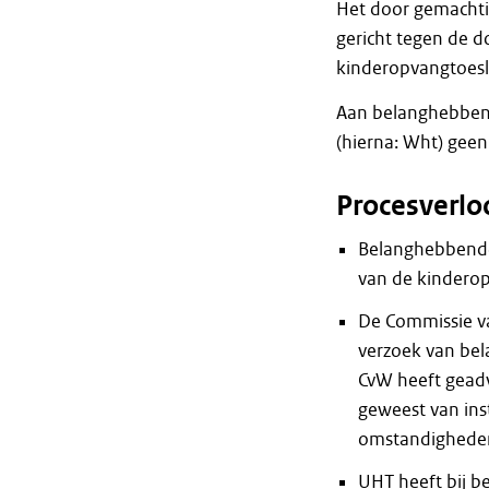
Het door gemachti
gericht tegen de 
kinderopvangtoesl
Aan belanghebbend
(hierna: Wht) gee
Procesverlo
Belanghebbende
van de kinderop
De Commissie va
verzoek van be
CvW heeft geadv
geweest van ins
omstandighede
UHT heeft bij 