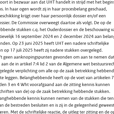
rt in bezwaar aan dat UHT handelt in strijd met het begin
ms. In haar ogen wordt zij in haar procesbelang geschaad,
eschikking krijgt over haar persoonlijk dossier en/of een
ssier. De Commissie overweegt daartoe als volgt. De op de
ebbende stukken c.q. het Ouderdossier en de beschouwing v
ctievelijk 16 september 2024 en 2 december 2024 aan belan
den. Op 23 juni 2025 heeft UHT een nadere schriftelijke
en op 17 juli 2025 heeft zij nadere stukken overgelegd.
ft geen aanknopingspunten gevonden om aan te nemen da
n aan de in artikel 7:4 lid 2 van de Algemene wet bestuursrec
gelegde verplichting om alle op de zaak betrekking hebben
 te leggen. Belanghebbende heeft op de voet van artikelen 7
eden 3 en 4 Wht voorafgaand aan de zitting kennis kunnen
chriften van de) op de zaak betrekking hebbende stukken.
langhebbende kennis kunnen nemen van de stukken die ten
an de bestreden besluiten en is zij in de gelegenheid gewees
en. Met de schriftelijke reactie, de uitleg ter zitting en de o