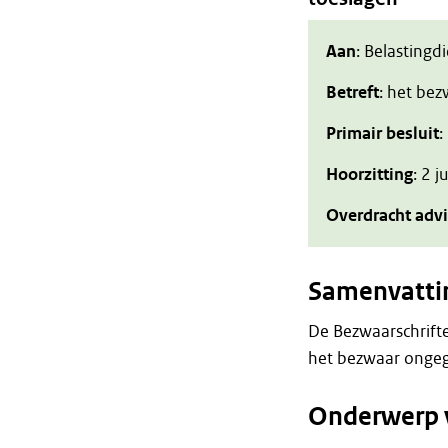
Aan
: Belastingd
Betreft
: het be
Primair besluit
:
Hoorzitting
: 2 
Overdracht adv
Samenvatti
De Bezwaarschrift
het bezwaar ongeg
Onderwerp 