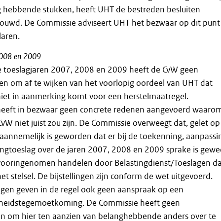
g hebbende stukken, heeft UHT de bestreden besluiten
uwd. De Commissie adviseert UHT het bezwaar op dit punt
laren.
008
en
2009
e toeslagjaren 2007, 2008 en 2009 heeft de CvW geen
en om af te wijken van het voorlopig oordeel van UHT dat
et in aanmerking komt voor een herstelmaatregel.
eeft in bezwaar geen concrete redenen aangevoerd waaro
CvW niet juist zou zijn. De Commissie overweegt dat, gelet op
 aannemelijk is geworden dat er bij de toekenning, aanpassi
ngtoeslag over de jaren 2007, 2008 en 2009 sprake is gewe
l vooringenomen handelen door Belastingdienst/Toeslagen d
t stelsel. De bijstellingen zijn conform de wet uitgevoerd.
lingen geven in de regel ook geen aanspraak op een
eidstegemoetkoming. De Commissie heeft geen
 om hier ten aanzien van belanghebbende anders over te