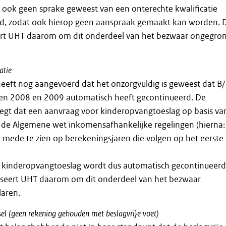
s ook geen sprake geweest van een onterechte kwalificatie
uld, zodat ook hierop geen aanspraak gemaakt kan worden. 
rt UHT daarom om dit onderdeel van het bezwaar ongegro
atie
eft nog aangevoerd dat het onzorgvuldig is geweest dat B/
ren 2008 en 2009 automatisch heeft gecontinueerd. De
gt dat een aanvraag voor kinderopvangtoeslag op basis va
an de Algemene wet inkomensafhankelijke regelingen (hierna:
 mede te zien op berekeningsjaren die volgen op het eerste
 kinderopvangtoeslag wordt dus automatisch gecontinueerd
seert UHT daarom om dit onderdeel van het bezwaar
laren.
sel
(geen
rekening
gehouden
met
beslagvri}e
voet)