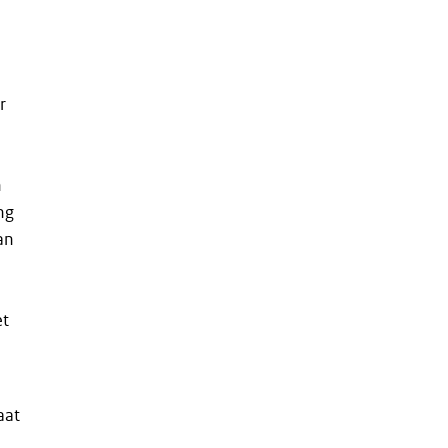
r
d
n
ng
an
et
aat