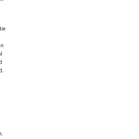
tie
an
l
d
d.
l
e.