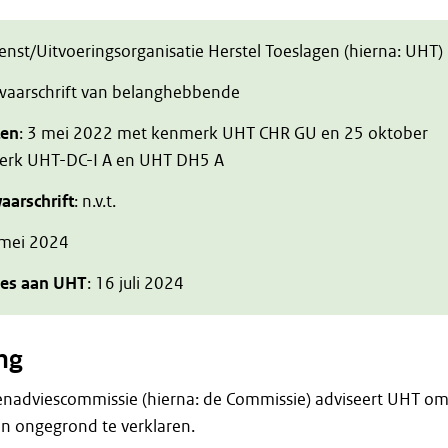
ienst/Uitvoeringsorganisatie Herstel Toeslagen (hierna: UHT)
zwaarschrift van belanghebbende
ten
: 3 mei 2022 met kenmerk UHT CHR GU en 25 oktober
rk UHT-DC-I A en UHT DH5 A
aarschrift
: n.v.t.
 mei 2024
ies aan UHT
: 16 juli 2024
ng
enadviescommissie (hierna: de Commissie) adviseert UHT o
en ongegrond te verklaren.