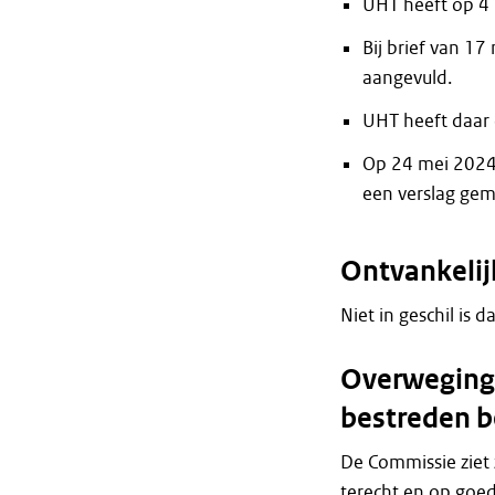
UHT heeft op 4 
Bij brief van 1
aangevuld.
UHT heeft daar 
Op 24 mei 2024 
een verslag gem
Ontvankeli
Niet in geschil is 
Overweginge
bestreden b
De Commissie ziet
terecht en op goe