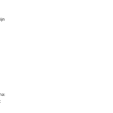
ijn
n
na:
t