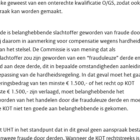
ake geweest van een onterechte kwalificatie O/GS, zodat ook
praak kan worden gemaakt.
de is belanghebbende slachtoffer geworden van fraude doo
j daarom in aanmerking voor compensatie wegens hardhei
van het stelsel. De Commissie is van mening dat als
achtoffer zou zijn geworden van een “frauduleuze” derde e
ld aan deze derde, dit in bepaalde omstandigheden aanleidi
passing van de hardheidsregeling. In dat geval moet het ga
ringsbedrag van ten minste € 1.500,- of het recht op KOT
te € 1.500,- zijn verlaagd, moet belanghebbende het
eworden van het handelen door die frauduleuze derde en mo
 de KOT niet ten goede aan belanghebbende is gekomen.
 UHT in het standpunt dat in dit geval geen aanspraak best
nwege fraude door derden. Wanneer de KOT rechtstreeks is