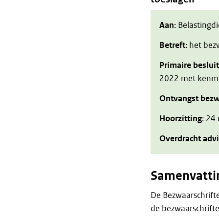
Aan
: Belastingd
Betreft
: het be
Primaire beslui
2022 met kenme
Ontvangst bezw
Hoorzitting
: 24
Overdracht adv
Samenvatti
De Bezwaarschrift
de bezwaarschrift