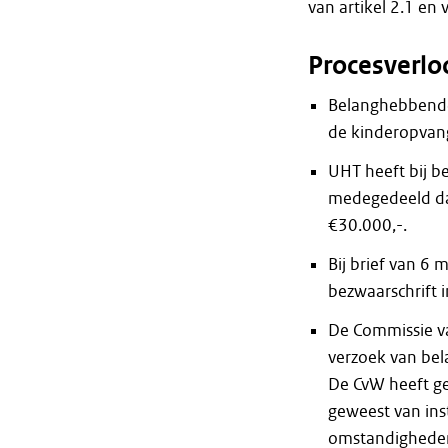
van artikel 2.1 en
Procesverlo
Belanghebbende
de kinderopvang
UHT heeft bij 
medegedeeld dat
€30.000,-.
Bij brief van 6
bezwaarschrift 
De Commissie va
verzoek van be
De CvW heeft ge
geweest van ins
omstandighede