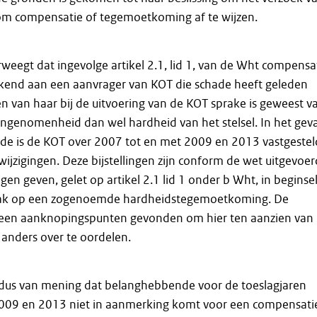
m compensatie of tegemoetkoming af te wijzen.
eegt dat ingevolge artikel 2.1, lid 1, van de Wht compensa
end aan een aanvrager van KOT die schade heeft geleden
n van haar bij de uitvoering van de KOT sprake is geweest v
ringenomenheid dan wel hardheid van het stelsel. In het geva
e is de KOT over 2007 tot en met 2009 en 2013 vastgestel
wijzigingen. Deze bijstellingen zijn conform de wet uitgevoer
ingen geven, gelet op artikel 2.1 lid 1 onder b Wht, in beginse
ak op een zogenoemde hardheidstegemoetkoming. De
een aanknopingspunten gevonden om hier ten aanzien van
nders over te oordelen.
ldus van mening dat belanghebbende voor de toeslagjaren
009 en 2013 niet in aanmerking komt voor een compensati