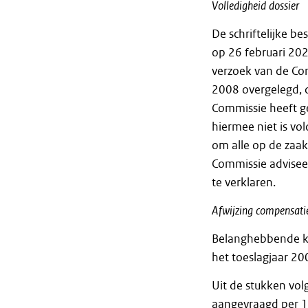
Volledigheid
dossier
De schriftelijke b
op 26 februari 20
verzoek van de Co
2008 overgelegd, 
Commissie heeft 
hiermee niet is vol
om alle op de zaak
Commissie advisee
te verklaren.
Afwijzing
compensati
Belanghebbende ka
het toeslagjaar 20
Uit de stukken vo
aangevraagd per 1