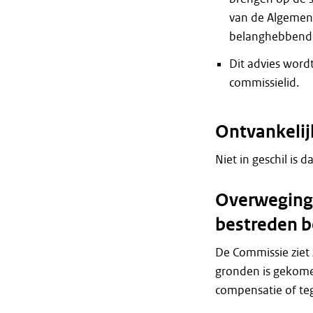
van de Algemene
belanghebbend
Dit advies word
commissielid.
Ontvankelij
Niet in geschil is d
Overweginge
bestreden b
De Commissie ziet 
gronden is gekome
compensatie of te