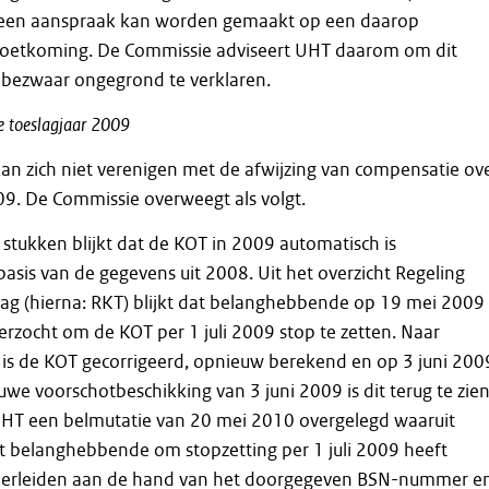
geen aanspraak kan worden gemaakt op een daarop
oetkoming. De Commissie adviseert UHT daarom om dit
 bezwaar ongegrond te verklaren.
e
toeslagjaar
2009
n zich niet verenigen met de afwijzing van compensatie ov
09. De Commissie overweegt als volgt.
 stukken blijkt dat de KOT in 2009 automatisch is
asis van de gegevens uit 2008. Uit het overzicht Regeling
ag (hierna: RKT) blijkt dat belanghebbende op 19 mei 2009
verzocht om de KOT per 1 juli 2009 stop te zetten. Naar
 is de KOT gecorrigeerd, opnieuw berekend en op 3 juni 200
uwe voorschotbeschikking van 3 juni 2009 is dit terug te zien
UHT een belmutatie van 20 mei 2010 overgelegd waaruit
at belanghebbende om stopzetting per 1 juli 2009 heeft
te herleiden aan de hand van het doorgegeven BSN-nummer e