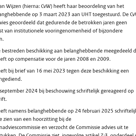
n Wijzen (hierna: CvW) heeft haar beoordeling van het
langhebbende op 3 maart 2023 aan UHT toegestuurd. De C
dvies geoordeeld dat gedurende de betrokken jaren geen
st van institutionele vooringenomenheid of bijzondere
n.
de bestreden beschikking aan belanghebbende meegedeeld d
heeft op compensatie voor de jaren 2008 en 2009.
ft bij brief van 16 mei 2023 tegen deze beschikking een
ingediend.
september 2024 bij beschouwing schriftelijk gereageerd op
ft.
ft namens belanghebbende op 24 februari 2025 schriftelij
e zien van een hoorzitting bij de
nadviescommissie en verzocht de Commissie advies uit te
ukken. De Commissie ziet, ingevolge artikel 7:3, onderdeel c