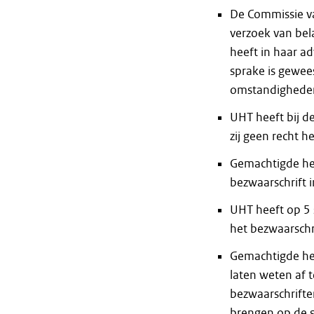
De Commissie va
verzoek van be
heeft in haar a
sprake is gewee
omstandighede
UHT heeft bij 
zij geen recht 
Gemachtigde hee
bezwaarschrift 
UHT heeft op 5 
het bezwaarschri
Gemachtigde hee
laten weten af t
bezwaarschrifte
brengen op de st