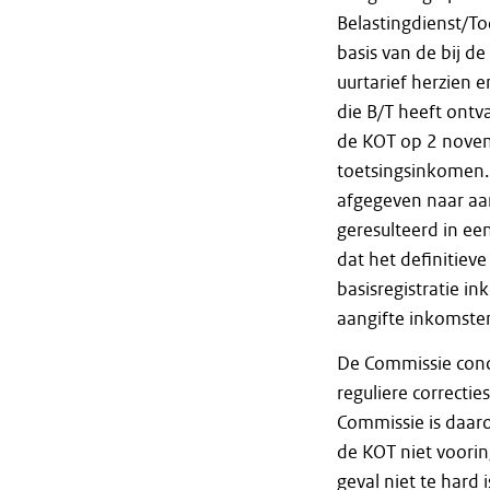
Belastingdienst/To
basis van de bij 
uurtarief herzien 
die B/T heeft ontv
de KOT op 2 novem
toetsingsinkomen. 
afgegeven naar aa
geresulteerd in ee
dat het definitiev
basisregistratie i
aangifte inkomsten
De Commissie concl
reguliere correctie
Commissie is daaro
de KOT niet voorin
geval niet te hard 