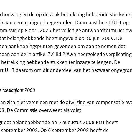
eschouwing en de op de zaak betrekking hebbende stukken zi
25 aan gemachtigde toegezonden. Daarnaast heeft UHT op
mmissie op 8 april 2025 het volledige antwoordformulier ov
dat belanghebbende heeft ingevuld op 30 juni 2009. De
geen aanknopingspunten gevonden om aan te nemen dat
daan aan de in artikel 7:4 lid 2 Awb neergelegde verplichting
 betrekking hebbende stukken ter inzage te leggen. De
rt UHT daarom om dit onderdeel van het bezwaar ongegro
e
toeslagjaar
2008
n zich niet verenigen met de afwijzing van compensatie ov
08. De Commissie overweegt als volgt.
lgt dat belanghebbende op 5 augustus 2008 KOT heeft
 september 2008. Op 6 september 2008 heeft de