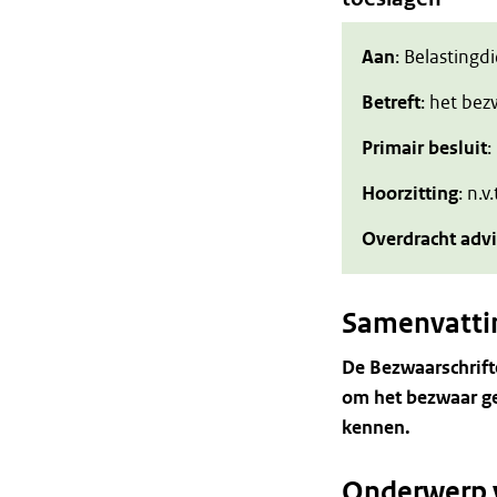
Aan
: Belastingd
Betreft
: het be
Primair besluit
:
Hoorzitting
: n.v.
Overdracht adv
Samenvatti
De
Bezwaarschrif
om
het
bezwaar
g
kennen.
Onderwerp 