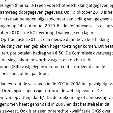
eslagen (hierna: B/T) een voorschotbeschikking afgegeven o
de aanvraag doorgegeven gegevens. Op 13 oktober 2010 is he
en iets naar beneden bijgesteld naar aanleiding van gegevens
angen op 24 september 2010. Bij de definitieve vaststelling 
ber 2010 is de KOT verhoogd vanwege een lager
Op 1 augustus 2011 is een nieuwe definitieve beschikking
nleiding van een gebleken hoger toetsingsinkomen. Dit heef
n terug te betalen bedrag van € 50. De Commissie overweegt
e toetsingsinkomen wordt vastgesteld op het in de
nkomen (BRI) vastgelegde inkomen dat is ontleend aan de
belasting of het jaarloon.
udeert dat de wijzingen in de KOT in 2008 het gevolg zijn v
s. Deze bijstellingen zijn conform de wet uitgevoerd. De
m van opvatting dat B/T bij de toekenning of aanpassing v
genomen heeft gehandeld in 2008 en dat het stelsel in dit
is geweest. Ook is er geen onterechte kwalificatie O/GS over