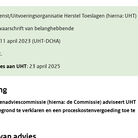
ienst/Uitvoeringsorganisatie Herstel Toeslagen (hierna: UHT)
zwaarschrift van belanghebbende
 11 april 2023 (UHT-DCHA)
t.
ies aan UHT
: 23 april 2025
ng
tenadviescommissie
(hierna:
de
Commissie)
adviseert
UHT
egrond
te
verklaren
en
een
proceskostenvergoeding
toe
te
van advies