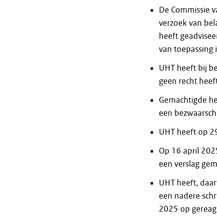
De Commissie va
verzoek van be
heeft geadviseer
van toepassing 
UHT heeft bij b
geen recht heef
Gemachtigde hee
een bezwaarschr
UHT heeft op 29
Op 16 april 202
een verslag gema
UHT heeft, daar
een nadere schr
2025 op gereag