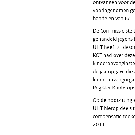
ontvangen voor dez
vooringenomen geh
handelen van B/T.
De Commissie stelt
gehandeld jegens 
UHT heeft zij des
KOT had over deze 
kinderopvanginste
de jaaropgave die 
kinderopvangorgani
Register Kinderopv
Op de hoorzitting 
UHT hierop deels 
compensatie toeko
2011.