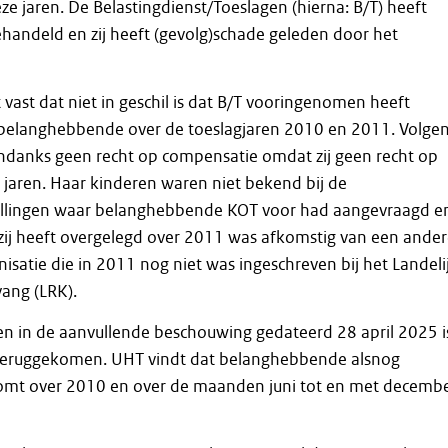
e jaren. De Belastingdienst/Toeslagen (hierna: B/T) heeft
andeld en zij heeft (gevolg)schade geleden door het
 vast dat niet in geschil is dat B/T vooringenomen heeft
belanghebbende over de toeslagjaren 2010 en 2011. Volge
ondanks geen recht op compensatie omdat zij geen recht op
jaren. Haar kinderen waren niet bekend bij de
llingen waar belanghebbende KOT voor had aangevraagd e
zij heeft overgelegd over 2011 was afkomstig van een ande
satie die in 2011 nog niet was ingeschreven bij het Landeli
ang (LRK).
en in de aanvullende beschouwing gedateerd 28 april 2025 i
teruggekomen. UHT vindt dat belanghebbende alsnog
mt over 2010 en over de maanden juni tot en met decemb