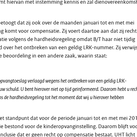
t hiervan met instemming kennis en zal dienovereenkomst
toogt dat zij ook over de maanden januari tot en met mei
 komt voor compensatie. Zij voert daartoe aan dat zij recht
ie volgens de hardheidsregeling omdat B/T haar niet tijdig
 over het ontbreken van een geldig LRK-nummer. Zij verwij
de beoordeling in een andere zaak, waarin staat:
opvangtoeslag verlaagd wegens het ontbreken van een geldig LRK-
w schuld. U bent hierover niet op tijd geïnformeerd. Daarom hebt u rec
s de hardheidsregeling tot het moment dat wij u hierover hebben
het standpunt dat voor de periode januari tot en met mei 20
ie bestond voor de kinderopvanginstelling. Daarom blijft vo
nclusie dat er geen recht op compensatie bestaat. UHT licht