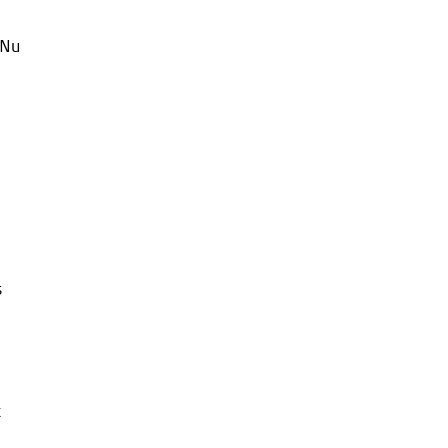
 Nu
s
t