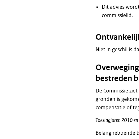
Dit advies wordt
commissielid.
Ontvankeli
Niet in geschil is d
Overweginge
bestreden b
De Commissie ziet 
gronden is gekome
compensatie of te
Toeslagjaren 2010 e
Belanghebbende be