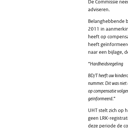
De Commissie neem
adviseren.
Belanghebbende be
2011 in aanmerking
heeft op compensat
heeft geïnformeerd
naar een bijlage, 
“
Hardheidsregeling
BD/T heeft uw kinder
nummer. Dit was niet u
op compensatie volgen
geïnformeerd
.”
UHT stelt zich op 
geen LRK-registrat
deze periode de co