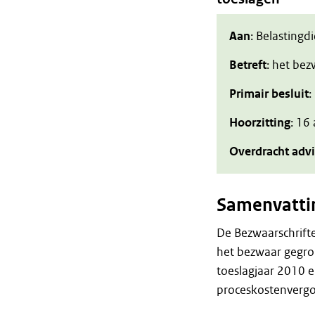
Aan
: Belastingd
Betreft
: het be
Primair besluit
:
Hoorzitting
: 16
Overdracht adv
Samenvatti
De Bezwaarschrift
het bezwaar gegro
toeslagjaar 2010 
proceskostenvergo