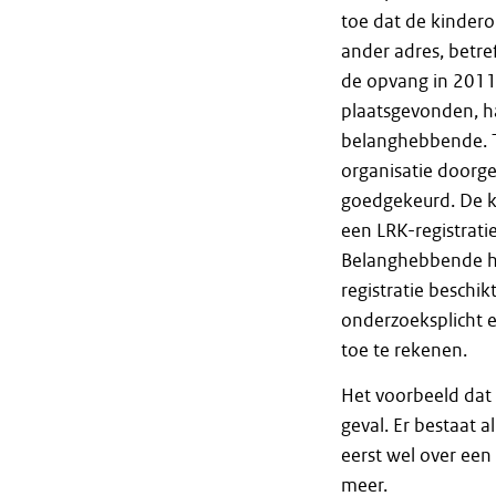
toe dat de kindero
ander adres, betr
de opvang in 2011
plaatsgevonden, h
belanghebbende. T
organisatie doorg
goedgekeurd. De ki
een LRK-registrati
Belanghebbende ha
registratie beschik
onderzoeksplicht 
toe te rekenen.
Het voorbeeld dat 
geval. Er bestaat 
eerst wel over ee
meer.