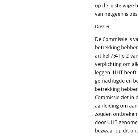
op de juiste wijze
van hetgeen is besp
Dossier
De Commissie is v
betrekking hebbend
artikel 7:4 lid 2 
verplichting om al
leggen. UHT heeft 
gemachtigde en b
betrekking hebben
Commissie ziet in
aanleiding om aan 
zouden ontbreken 
door UHT genomen
bezwaar op dit on