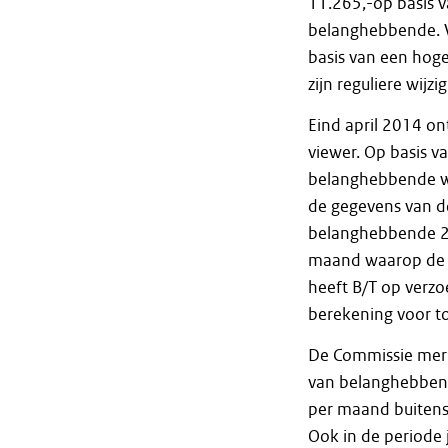
11.265,-op basis 
belanghebbende. V
basis van een hog
zijn reguliere wijzi
Eind april 2014 on
viewer. Op basis v
belanghebbende wor
de gegevens van de
belanghebbende 24
maand waarop de 
heeft B/T op verz
berekening voor t
De Commissie merkt
van belanghebben
per maand buitens
Ook in de periode 