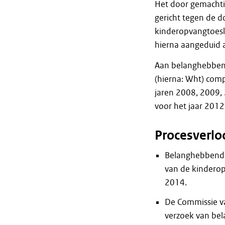
Het door gemachti
gericht tegen de 
kinderopvangtoesl
hierna aangeduid a
Aan belanghebbend
(hierna: Wht) com
jaren 2008, 2009,
voor het jaar 2012
Procesverlo
Belanghebbende
van de kinderop
2014.
De Commissie va
verzoek van be