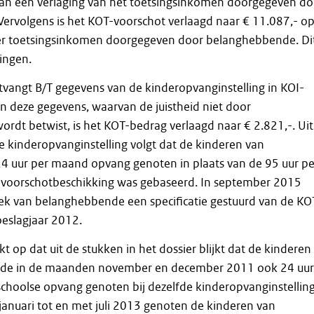
van een verlaging van het toetsingsinkomen doorgegeven do
ervolgens is het KOT-voorschot verlaagd naar € 11.087,- o
er toetsingsinkomen doorgegeven door belanghebbende. Di
gingen.
tvangt B/T gegevens van de kinderopvanginstelling in KOI-
an deze gegevens, waarvan de juistheid niet door
dt betwist, is het KOT-bedrag verlaagd naar € 2.821,-. Uit
 kinderopvanginstelling volgt dat de kinderen van
 uur per maand opvang genoten in plaats van de 95 uur pe
voorschotbeschikking was gebaseerd. In september 2015
oek van belanghebbende een specificatie gestuurd van de KO
oeslagjaar 2012.
 op dat uit de stukken in het dossier blijkt dat de kinderen
de in de maanden november en december 2011 ook 24 uur
choolse opvang genoten bij dezelfde kinderopvanginstelling
januari tot en met juli 2013 genoten de kinderen van