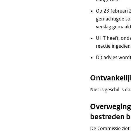
Op 23 februari 
gemachtigde spr
verslag gemaakt,
UHT heeft, ondan
reactie ingedien
Dit advies word
Ontvankeli
Niet is geschil is d
Overweginge
bestreden b
De Commissie ziet