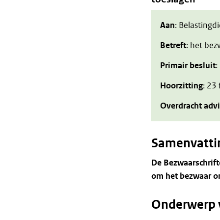
Aan
: Belastingd
Betreft
: het be
Primair besluit
:
Hoorzitting
: 23
Overdracht adv
Samenvatti
De Bezwaarschrift
om het bezwaar on
Onderwerp 