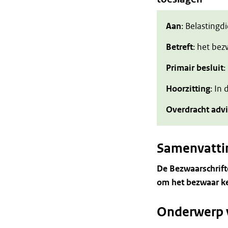
Aan
: Belastingd
Betreft
: het be
Primair besluit
:
Hoorzitting
: In
Overdracht adv
Samenvatti
De Bezwaarschrift
om het bezwaar ke
Onderwerp 