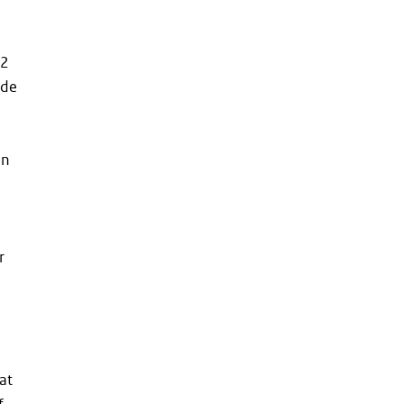
 2
 de
en
r
at