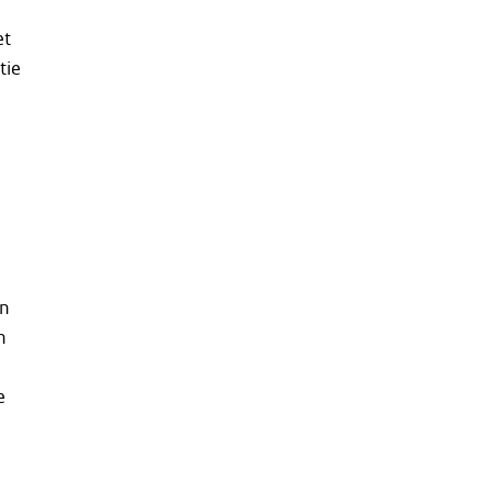
et
tie
jn
n
e