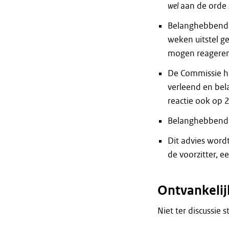
wel
aan de orde z
Belanghebbende
weken uitstel g
mogen reageren
De Commissie h
verleend en bel
reactie ook op 2
Belanghebbende 
Dit advies wor
de voorzitter, e
Ontvankeli
Niet ter discussie 