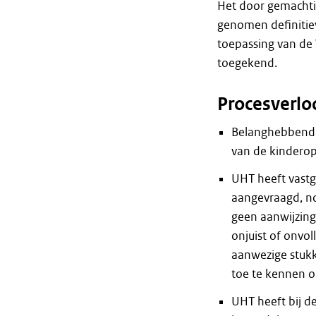
Het door gemachti
genomen definitie
toepassing van de
toegekend.
Procesverlo
Belanghebbende
van de kinderop
UHT heeft vast
aangevraagd, no
geen aanwijzing
onjuist of onvol
aanwezige stuk
toe te kennen o
UHT heeft bij d