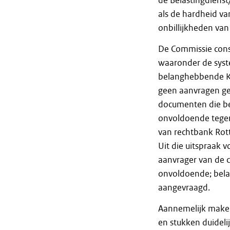
de Belastingdiens
als de hardheid va
onbillijkheden va
De Commissie cons
waaronder de syste
belanghebbende KOT
geen aanvragen ge
documenten die be
onvoldoende tegeno
van rechtbank Ro
Uit die uitspraak v
aanvrager van de c
onvoldoende; bel
aangevraagd.
Aannemelijk maken
en stukken duidelij