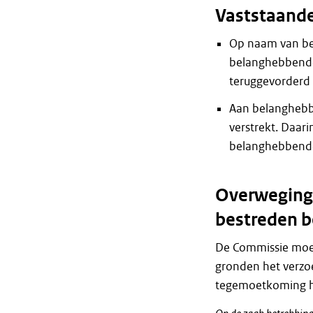
Vaststaande 
Op naam van be
belanghebbende
teruggevorderd 
Aan belanghebb
verstrekt. Daari
belanghebbende
Overweginge
bestreden b
De Commissie moet
gronden het verz
tegemoetkoming h