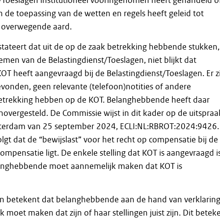
t/Toeslagen institutioneel vooringenomen heeft gehandeld o
n de toepassing van de wetten en regels heeft geleid tot
n overwegende aard.
tateert dat uit de op de zaak betrekking hebbende stukken,
men van de Belastingdienst/Toeslagen, niet blijkt dat
 heeft aangevraagd bij de Belastingdienst/Toeslagen. Er z
vonden, geen relevante (telefoon)notities of andere
trekking hebben op de KOT. Belanghebbende heeft daar
vergesteld. De Commissie wijst in dit kader op de uitspraa
tterdam van 25 september 2024, ECLI:NL:RBROT:2024:9426.
olgt dat de “bewijslast” voor het recht op compensatie bij de
ompensatie ligt. De enkele stelling dat KOT is aangevraagd i
anghebbende moet aannemelijk maken dat KOT is
 betekent dat belanghebbende aan de hand van verklarin
k moet maken dat zijn of haar stellingen juist zijn. Dit betek