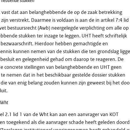
g hebbende stukken
t vast dat aan belanghebbende de op de zaak betrekking
jn verstrekt. Daarmee is voldaan is aan de in artikel 7:4 lid
et bestuursrecht (Awb) neergelegde verplichting om alle op
bbende stukken ter inzage te leggen. UHT heeft schriftelijk
 bezwaarschrift. Hierdoor hebben gemachtigde en
nnis kunnen nemen van de stukken die ten grondslag ligg
 besluit en gelegenheid gehad om daarop te reageren. De
 de concrete stellingen van belanghebbende en UHT geen
te nemen dat in het beschikbaar gestelde dossier stukken
die van enig belang zouden kunnen zijn geweest bij het doo
uit.
1 Wht
el 2.1 lid 1 van de Wht kan aan een aanvrager van KOT
n toegekend als die aanvrager schade heeft geleden doord