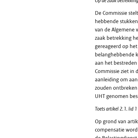
Op de zaak betrekkin
De Commissie stel
hebbende stukken zi
van de Algemene w
zaak betrekking he
gereageerd op het
belanghebbende ke
aan het bestreden
Commissie ziet in
aanleiding om aan 
zouden ontbreken 
UHT genomen besl
Toets artikel 2.1. lid 
Op grond van artik
compensatie worde