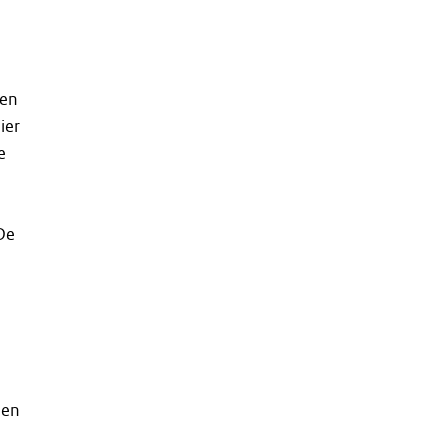
 en
ier
e
De
den