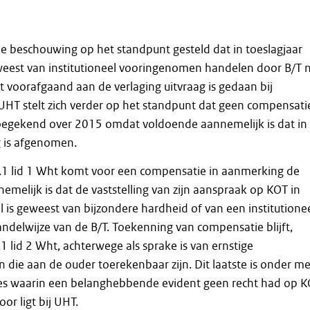
de beschouwing op het standpunt gesteld dat in toeslagjaar
weest van institutioneel vooringenomen handelen door B/T 
at voorafgaand aan de verlaging uitvraag is gedaan bij
HT stelt zich verder op het standpunt dat geen compensati
oegekend over 2015 omdat voldoende aannemelijk is dat in
 is afgenomen.
2.1 lid 1 Wht komt voor een compensatie in aanmerking de
emelijk is dat de vaststelling van zijn aanspraak op KOT in
l is geweest van bijzondere hardheid of van een institutione
delwijze van de B/T. Toekenning van compensatie blijft,
.1 lid 2 Wht, achterwege als sprake is van ernstige
die aan de ouder toerekenbaar zijn. Dit laatste is onder m
ties waarin een belanghebbende evident geen recht had op K
oor ligt bij UHT.