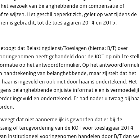
m het verzoek van belanghebbende om compensatie of
te wijzen. Het geschil beperkt zich, gelet op wat tijdens de
oren is gebracht, tot de toeslagjaren 2014 en 2015.
oogt dat Belastingdienst/Toeslagen (hierna: B/T) over
vooringenomen heeft gehandeld door de KOT op nihil te stel
nformatie op het antwoordformulier. Op het antwoordformuli
n handtekening van belanghebbende, maar zij stelt dat het
r haar is ingevuld en ook niet door haar is ondertekend. Het
lgens belanghebbende onjuiste informatie en is vermoedelij
der ingevuld en ondertekend. Er had nader uitvraag bij ha
orden.
eegt dat niet aannemelijk is geworden dat er bij de
ssing of terugvordering van de KOT voor toeslagjaar 2014
 van institutioneel vooringenomen handelen door B/T dan we