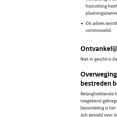
hoorzitting hee
plaatsingsover
Dit advies wordt
commissielid.
Ontvankeli
Niet in geschil is d
Overweginge
bestreden b
Belanghebbende hee
toegekend gekrege
beoordeling is he
zich gesteld voor 