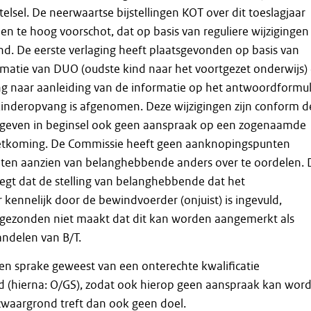
elsel. De neerwaartse bijstellingen KOT over dit toeslagjaar
en te hoog voorschot, dat op basis van reguliere wijzigingen
d. De eerste verlaging heeft plaatsgevonden op basis van
matie van DUO (oudste kind naar het voortgezet onderwijs)
ng naar aanleiding van de informatie op het antwoordformul
kinderopvang is afgenomen. Deze wijzigingen zijn conform d
 geven in beginsel ook geen aanspraak op een zogenaamde
tkoming. De Commissie heeft geen aanknopingspunten
ten aanzien van belanghebbende anders over te oordelen. 
gt dat de stelling van belanghebbende dat het
kennelijk door de bewindvoerder (onjuist) is ingevuld,
gezonden niet maakt dat dit kan worden aangemerkt als
ndelen van B/T.
een sprake geweest van een onterechte kwalificatie
d (hierna: O/GS), zodat ook hierop geen aanspraak kan wor
waargrond treft dan ook geen doel.