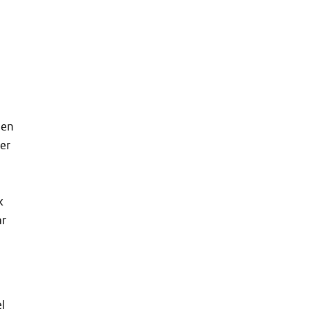
len
er
k
ar
l