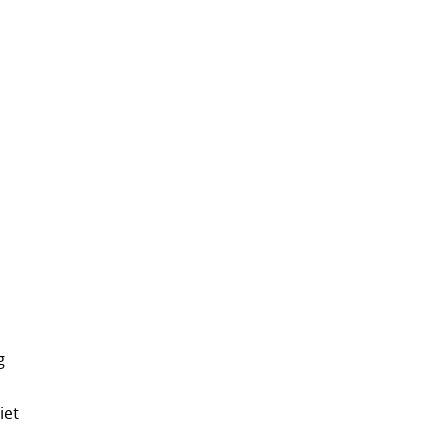
g
iet