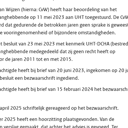
n Wijzen (hierna: CvW) heeft haar beoordeling van het
langhebbende op 11 mei 2023 aan UHT toegestuurd. De Cv
rd dat gedurende de betrokken jaren geen sprake is gewees
ele vooringenomenheid of bijzondere omstandigheden.
het besluit van 23 mei 2023 met kenmerk UHT-DCHA (bestre
langhebbende medegedeeld dat zij geen recht heeft op
r de jaren 2011 tot en met 2015.
htigde heeft bij brief van 20 juni 2023, ingekomen op 20 j
besluit een bezwaarschrift ingediend.
htigde heeft bij brief van 15 februari 2024 het bezwaarschr
pril 2025 schriftelijk gereageerd op het bezwaarschrift.
 2025 heeft een hoorzitting plaatsgevonden. Van de
en verslag gemaakt, dat achter het advies is gevoegd. Ter