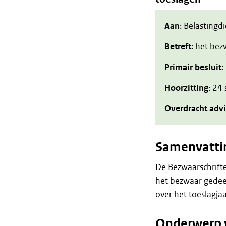
Aan
: Belastingd
Betreft
: het be
Primair besluit
:
Hoorzitting
: 24
Overdracht adv
Samenvatti
De Bezwaarschrift
het bezwaar gedeel
over het toeslagj
Onderwerp 