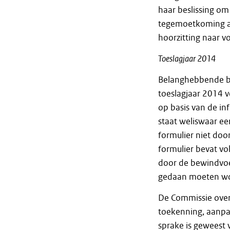
haar beslissing o
tegemoetkoming af 
hoorzitting naar v
Toeslagjaar 2014
Belanghebbende bet
toeslagjaar 2014 
op basis van de i
staat weliswaar ee
formulier niet doo
formulier bevat vo
door de bewindvoer
gedaan moeten w
De Commissie overw
toekenning, aanpa
sprake is geweest