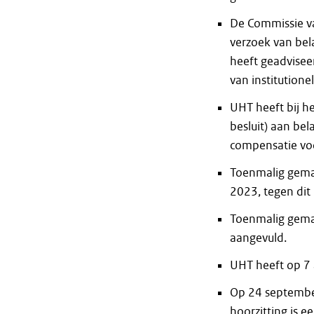
De Commissie va
verzoek van be
heeft geadvisee
van institution
UHT heeft bij 
besluit) aan be
compensatie voo
Toenmalig gemac
2023, tegen dit 
Toenmalig gemac
aangevuld.
UHT heeft op 7 a
Op 24 september
hoorzitting is e