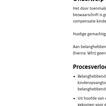
Het door toenmal
bezwaarschrift is 
compensatie kinde
Huidige gemachtig
Aan belanghebbend
(hierna: Wht) gee
Procesverlo
Belanghebbende 
kinderopvangtoe
belanghebbende
Uit hoofde van 
gekomen voor ee