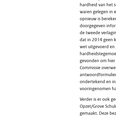
hardheid van het st
waren gelegen in e
opnieuw is bereken
doorgegeven infor
de tweede verlagi
dat in 2014 geen 
wet uitgevoerd en
hardheidstegemoe
gevonden om hier 
Commissie overwee
antwoordformulier 
ondertekend en in
vooringenomen ha
Verder is er ook g
Opzet/Grove Schul
gemaakt. Deze bez