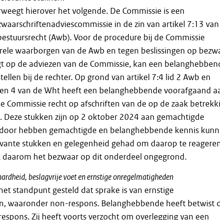
weegt hierover het volgende. De Commissie is een
waarschriftenadviescommissie in de zin van artikel 7:13 van
estuursrecht (Awb). Voor de procedure bij de Commissie
rele waarborgen van de Awb en tegen beslissingen op bezw
lgt op de adviezen van de Commissie, kan een belanghebben
ellen bij de rechter. Op grond van artikel 7:4 lid 2 Awb en
 3 en 4 van de Wht heeft een belanghebbende voorafgaand a
 de Commissie recht op afschriften van de op de zaak betrekk
 Deze stukken zijn op 2 oktober 2024 aan gemachtigde
rdoor hebben gemachtigde en belanghebbende kennis kun
vante stukken en gelegenheid gehad om daarop te reageren
 daarom het bezwaar op dit onderdeel ongegrond.
rdheid, beslagvrije voet en ernstige onregelmatigheden
het standpunt gesteld dat sprake is van ernstige
, waaronder non-respons. Belanghebbende heeft betwist 
respons. Zij heeft voorts verzocht om overlegging van een