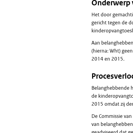
Onderwerp 
Het door gemachti
gericht tegen de 
kinderopvangtoesl
Aan belanghebbend
(hierna: Wht) gee
2014 en 2015.
Procesverlo
Belanghebbende he
de kinderopvangto
2015 omdat zij den
De Commissie van W
van belanghebbend
geadviseerd dat g