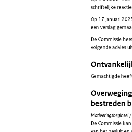
schriftelijke reac
Op 17 januari 2025
een verslag gemaak
De Commissie heef
volgende advies ui
Ontvankeli
Gemachtigde heeft
Overweginge
bestreden b
Motiveringsbeginsel /
De Commissie kan 
van het besluit en