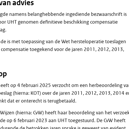
van advies
gde namens belanghebbende ingediende bezwaarschrift is
door UHT genomen definitieve beschikking compensatie
ag.
e is met toepassing van de Wet hersteloperatie toeslagen
n compensatie toegekend voor de jaren 2011, 2012, 2013,
op
eft op 4 februari 2025 verzocht om een herbeoordeling va
eslag (hierna: KOT) over de jaren 2011, 2012, 2013, 2014 e
kt dat er onterecht is terugbetaald.
ijzen (hierna: CvW) heeft haar beoordeling van het verzoe
e op 6 februari 2023 aan UHT toegestuurd. De CvW heeft
edurende de betrokken jaren sprake is geweest van evident