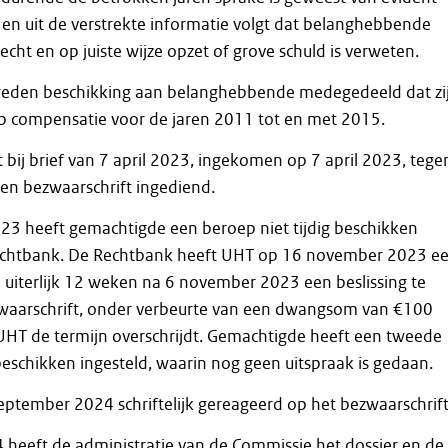
en uit de verstrekte informatie volgt dat belanghebbende
echt en op juiste wijze opzet of grove schuld is verweten.
treden beschikking aan belanghebbende medegedeeld dat zi
op compensatie voor de jaren 2011 tot en met 2015.
bij brief van 7 april 2023, ingekomen op 7 april 2023, tege
en bezwaarschrift ingediend.
3 heeft gemachtigde een beroep niet tijdig beschikken
rechtbank. De Rechtbank heeft UHT op 16 november 2023 e
 uiterlijk 12 weken na 6 november 2023 een beslissing te
aarschrift, onder verbeurte van een dwangsom van €100
UHT de termijn overschrijdt. Gemachtigde heeft een tweede
 beschikken ingesteld, waarin nog geen uitspraak is gedaan.
ptember 2024 schriftelijk gereageerd op het bezwaarschrift
 heeft de administratie van de Commissie het dossier en de