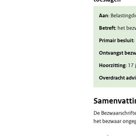
Aan
: Belastingd
Betreft
: het be
Primair besluit
:
Ontvangst bezw
Hoorzitting
: 17
Overdracht adv
Samenvatti
De Bezwaarschrift
het bezwaar ongeg