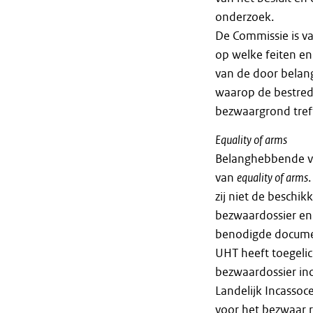
onderzoek.
De Commissie is va
op welke feiten en
van de door belan
waarop de bestrede
bezwaargrond tref
Equality of arms
Belanghebbende voe
van
equality of arms
zij niet de beschik
bezwaardossier en
benodigde docume
UHT heeft toegeli
bezwaardossier inc
Landelijk Incassoce
voor het bezwaar r