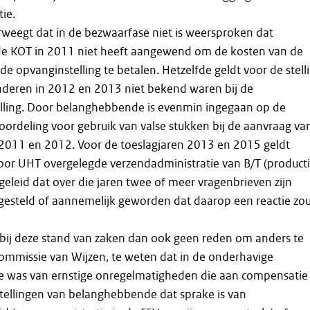
ie.
weegt dat in de bezwaarfase niet is weersproken dat
e KOT in 2011 niet heeft aangewend om de kosten van de
e opvanginstelling te betalen. Hetzelfde geldt voor de stell
nderen in 2012 en 2013 niet bekend waren bij de
lling. Door belanghebbende is evenmin ingegaan op de
eroordeling voor gebruik van valse stukken bij de aanvraag va
 2011 en 2012. Voor de toeslagjaren 2013 en 2015 geldt
door UHT overgelegde verzendadministratie van B/T (product
eleid dat over die jaren twee of meer vragenbrieven zijn
 gesteld of aannemelijk geworden dat daarop een reactie zo
 bij deze stand van zaken dan ook geen reden om anders te
ommissie van Wijzen, te weten dat in de onderhavige
ke was van ernstige onregelmatigheden die aan compensatie 
tellingen van belanghebbende dat sprake is van