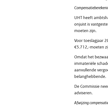
Compensatieberekeni
UHT heeft ambtsha
onjuist is vastgest
moeten zijn.
Voor toeslagjaar 20
€5.712,-moeten zij
Omdat het bezwaar
immateriële schad
aanvullende vergo
belanghebbende.
De Commissie neem
adviseren.
Afwijzing compensat