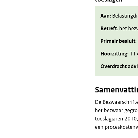
Aan
: Belastingd
Betreft
: het be
Primair besluit
:
Hoorzitting
: 11
Overdracht adv
Samenvatti
De Bezwaarschrift
het bezwaar gegro
toeslagjaren 2010
een proceskostenv