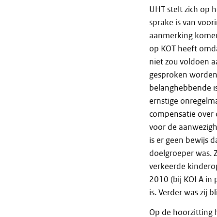
UHT stelt zich op 
sprake is van voo
aanmerking komen 
op KOT heeft omda
niet zou voldoen a
gesproken worden a
belanghebbende is 
ernstige onregelm
compensatie over d
voor de aanwezighe
is er geen bewijs 
doelgroeper was. Z
verkeerde kinderop
2010 (bij KOI A in
is. Verder was zij 
Op de hoorzitting 