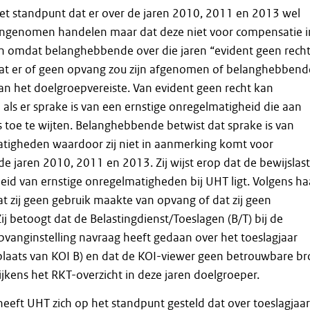
het standpunt dat er over de jaren 2010, 2011 en 2013 wel
ringenomen handelen maar dat deze niet voor compensatie i
omdat belanghebbende over die jaren “evident geen recht
t er of geen opvang zou zijn afgenomen of belanghebbend
an het doelgroepvereiste. Van evident geen recht kan
ls er sprake is van een ernstige onregelmatigheid die aan
toe te wijten. Belanghebbende betwist dat sprake is van
atigheden waardoor zij niet in aanmerking komt voor
e jaren 2010, 2011 en 2013. Zij wijst erop dat de bewijslast
id van ernstige onregelmatigheden bij UHT ligt. Volgens ha
dat zij geen gebruik maakte van opvang of dat zij geen
ij betoogt dat de Belastingdienst/Toeslagen (B/T) bij de
vanginstelling navraag heeft gedaan over het toeslagjaar
 plaats van KOI B) en dat de KOI-viewer geen betrouwbare b
blijkens het RKT-overzicht in deze jaren doelgroeper.
heeft UHT zich op het standpunt gesteld dat over toeslagjaar