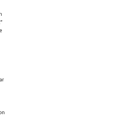
n
”
e
ar
ron