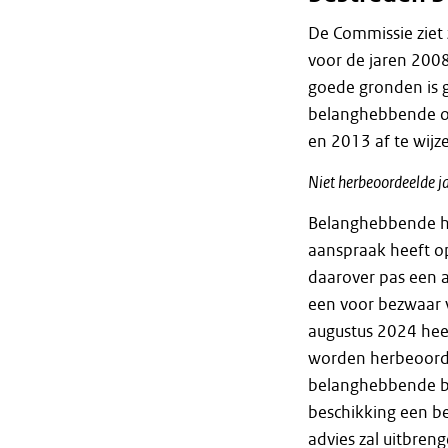
De Commissie ziet
voor de jaren 2008
goede gronden is 
belanghebbende o
en 2013 af te wijz
Niet herbeoordeelde j
Belanghebbende he
aanspraak heeft o
daarover pas een a
een voor bezwaar 
augustus 2024 hee
worden herbeoordee
belanghebbende bev
beschikking een b
advies zal uitbreng