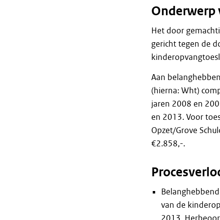
Onderwerp 
Het door gemachti
gericht tegen de 
kinderopvangtoesl
Aan belanghebbend
(hierna: Wht) com
jaren 2008 en 200
en 2013. Voor toes
Opzet/Grove Schu
€2.858,-.
Procesverlo
Belanghebbende
van de kinderop
2013. Herbeoord