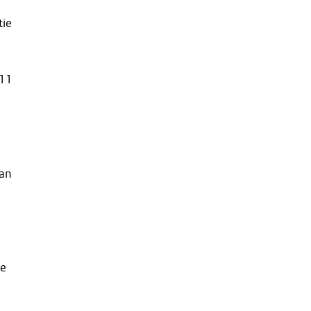
tie
011
kan
ie