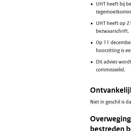
UHT heeft bij b
tegemoetkoming
UHT heeft op 21
bezwaarschrift.
Op 11 december
hoorzitting is e
Dit advies wordt
commissielid.
Ontvankeli
Niet in geschil is d
Overweginge
bestreden b