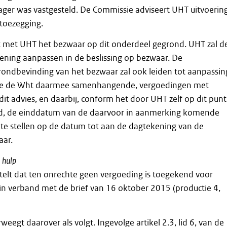
ger was vastgesteld. De Commissie adviseert UHT uitvoerin
toezegging.
 met UHT het bezwaar op dit onderdeel gegrond. UHT zal d
ning aanpassen in de beslissing op bezwaar. De
grondbevinding van het bezwaar zal ook leiden tot aanpassin
lgde de Wht daarmee samenhangende, vergoedingen met
it advies, en daarbij, conform het door UHT zelf op dit punt
d, de einddatum van de daarvoor in aanmerking komende
te stellen op de datum tot aan de dagtekening van de
aar.
hulp
elt dat ten onrechte geen vergoeding is toegekend voor
d in verband met de brief van 16 oktober 2015 (productie 4,
egt daarover als volgt. Ingevolge artikel 2.3, lid 6, van de