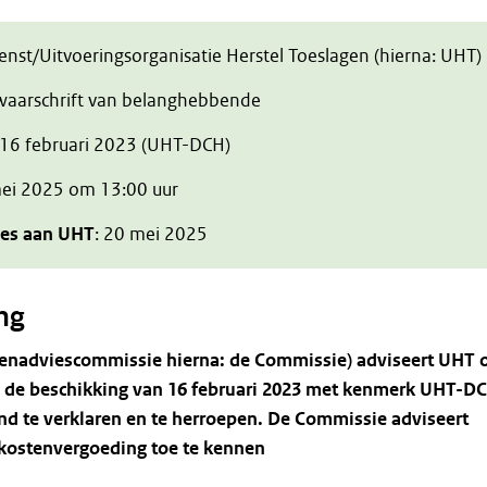
ienst/Uitvoeringsorganisatie Herstel Toeslagen (hierna: UHT)
zwaarschrift van belanghebbende
 16 februari 2023 (UHT-DCH)
mei 2025 om 13:00 uur
ies aan UHT
: 20 mei 2025
ng
tenadviescommissie
hierna:
de
Commissie)
adviseert
UHT
de
beschikking
van
16
februari
2023
met
kenmerk
UHT-D
nd
te
verklaren
en
te
herroepen.
De
Commissie
adviseert
kostenvergoeding
toe
te
kennen