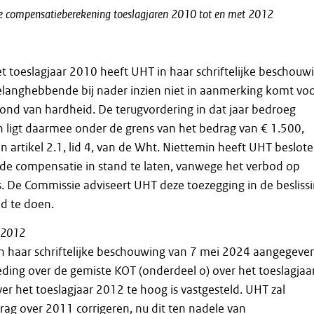
e
compensatieberekening
toeslagjaren
2010
tot
en
met
2012
t toeslagjaar 2010 heeft UHT in haar schriftelijke beschouw
langhebbende bij nader inzien niet in aanmerking komt vo
ond van hardheid. De terugvordering in dat jaar bedroeg
 ligt daarmee onder de grens van het bedrag van € 1.500,
 artikel 2.1, lid 4, van de Wht. Niettemin heeft UHT beslot
de compensatie in stand te laten, vanwege het verbod op
s. De Commissie adviseert UHT deze toezegging in de besliss
d te doen.
n 2012
in haar schriftelijke beschouwing van 7 mei 2024 aangegeve
ding over de gemiste KOT (onderdeel o) over het toeslagjaa
ver het toeslagjaar 2012 te hoog is vastgesteld. UHT zal
drag over 2011 corrigeren, nu dit ten nadele van