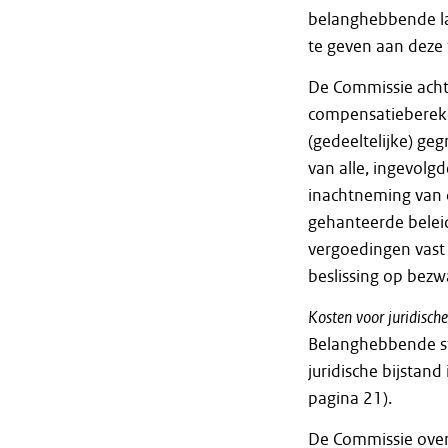
belanghebbende la
te geven aan deze 
De Commissie acht
compensatiebereke
(gedeeltelijke) ge
van alle, ingevo
inachtneming van d
gehanteerde belei
vergoedingen vast 
beslissing op bezw
Kosten
voor
juridische
Belanghebbende st
juridische bijstan
pagina 21).
De Commissie overwe