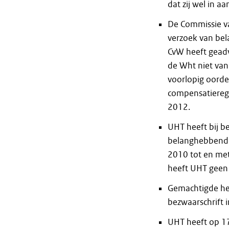
dat zij wel in 
De Commissie va
verzoek van be
CvW heeft geadvi
de Wht niet van 
voorlopig oorde
compensatierege
2012.
UHT heeft bij 
belanghebbende
2010 tot en met
heeft UHT geen
Gemachtigde hee
bezwaarschrift 
UHT heeft op 17