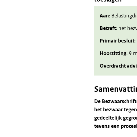
Aan
: Belastingd
Betreft
: het be
Primair besluit
:
Hoorzitting
: 9 
Overdracht adv
Samenvatti
De
Bezwaarschrif
het
bezwaar
tegen
gedeeltelijk
gegro
tevens
een
proces