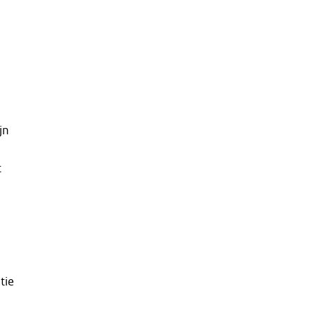
jn
t
tie