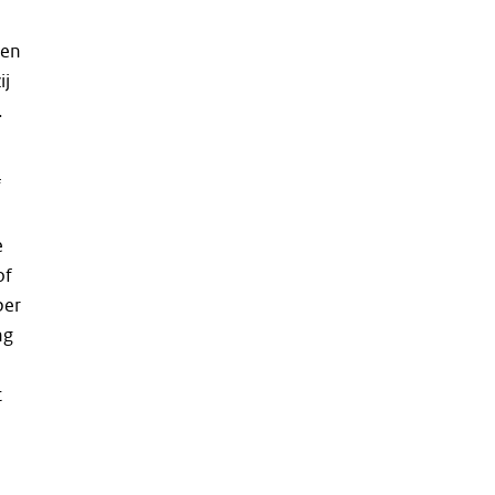
gen
ij
.
f
e
of
ber
ng
t