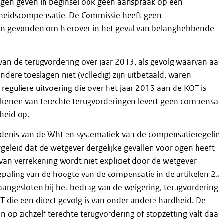
lingen geven in beginsel ook geen aanspraak op een
eidscompensatie. De Commissie heeft geen
n gevonden om hierover in het geval van belanghebbende
.
an de terugvordering over jaar 2013, als gevolg waarvan a
ere toeslagen niet (volledig) zijn uitbetaald, waren
reguliere uitvoering die over het jaar 2013 aan de KOT is
ekenen van terechte terugvorderingen levert geen compensa
heid op.
edenis van de Wht en systematiek van de compensatieregeli
geleid dat de wetgever dergelijke gevallen voor ogen heeft
 van verrekening wordt niet expliciet door de wetgever
paling van de hoogte van de compensatie in de artikelen 2.
angesloten bij het bedrag van de weigering, terugvordering
T die een direct gevolg is van onder andere hardheid. De
n op zichzelf terechte terugvordering of stopzetting valt daa