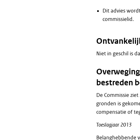
Dit advies word
commissielid.
Ontvankelij
Niet in geschil is d
Overweginge
bestreden b
De Commissie ziet 
gronden is gekome
compensatie of te
Toeslagjaar
2013
Belanghebbende vo