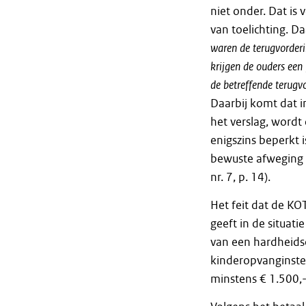
niet onder. Dat is
van toelichting. Da
waren
de
terugvorder
krijgen
de
ouders
een
de
betreffende
terugv
Daarbij komt dat i
het verslag, wordt
enigszins beperkt 
bewuste afweging 
nr. 7, p. 14).
Het feit dat de KO
geeft in de situa
van een hardheidsc
kinderopvanginste
minstens € 1.500,- 