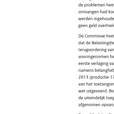
de problemen heef
ontvangen had kon
werden ingehouden
geen geld overhiel
De Commissie hee
dat de Belastingdi
terugvordering van
vooringenomen heef
eerste verlaging 
namens belanghebb
2013 (productie 1
van het toetsingsi
wet uitgevoerd. Bo
de uiteindelijk to
afgenomen opvangu