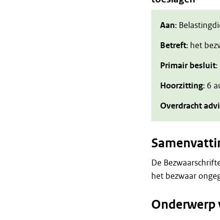
Aan
: Belastingd
Betreft
: het be
Primair besluit
:
Hoorzitting
: 6 
Overdracht adv
Samenvatti
De Bezwaarschrift
het bezwaar ongeg
Onderwerp 