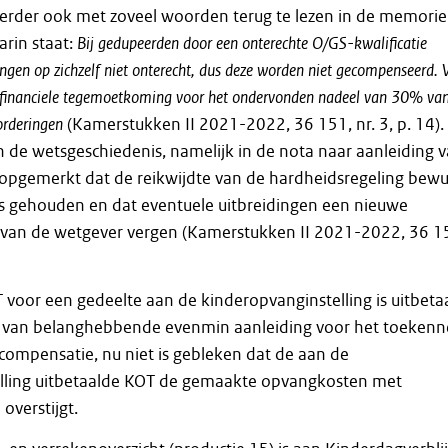
 verder ook met zoveel woorden terug te lezen in de memorie
arin staat:
Bij
gedupeerden
door
een
onterechte
O/GS-kwalificatie
ingen
op
zichzelf
niet
onterecht,
dus
deze
worden
niet
gecompenseerd.
financiele
tegemoetkoming
voor
het
ondervonden
nadeel
van
30%
va
orderingen
(Kamerstukken II 2021-2022, 36 151, nr. 3, p. 14).
n de wetsgeschiedenis, namelijk in de nota naar aanleiding 
 opgemerkt dat de reikwijdte van de hardheidsregeling bewu
is gehouden en dat eventuele uitbreidingen een nieuwe
van de wetgever vergen (Kamerstukken II 2021-2022, 36 1
T voor een gedeelte aan de kinderopvanginstelling is uitbeta
tie van belanghebbende evenmin aanleiding voor het toeken
ompensatie, nu niet is gebleken dat de aan de
lling uitbetaalde KOT de gemaakte opvangkosten met
overstijgt.