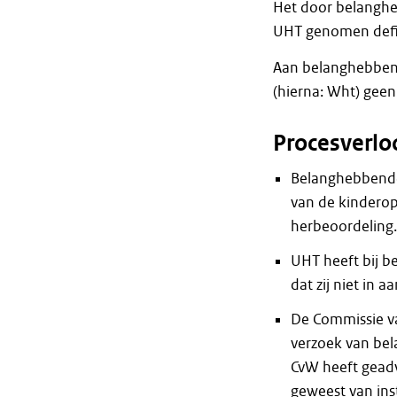
Het door belanghe
UHT genomen defin
Aan belanghebbend
(hierna: Wht) gee
Procesverlo
Belanghebbende
van de kinderop
herbeoordeling.
UHT heeft bij 
dat zij niet in
De Commissie va
verzoek van be
CvW heeft geadv
geweest van ins