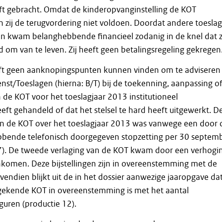
t gebracht. Omdat de kinderopvanginstelling de KOT
 zij de terugvordering niet voldoen. Doordat andere toesla
 kwam belanghebbende financieel zodanig in de knel dat z
d om van te leven. Zij heeft geen betalingsregeling gekregen
ft geen aanknopingspunten kunnen vinden om te adviseren
enst/Toeslagen (hierna: B/T) bij de toekenning, aanpassing o
 de KOT voor het toeslagjaar 2013 institutioneel
t gehandeld of dat het stelsel te hard heeft uitgewerkt. D
van de KOT over het toeslagjaar 2013 was vanwege een door 
ende telefonisch doorgegeven stopzetting per 30 septem
7). De tweede verlaging van de KOT kwam door een verhogi
nkomen. Deze bijstellingen zijn in overeenstemming met de
vendien blijkt uit de in het dossier aanwezige jaaropgave da
egekende KOT in overeenstemming is met het aantal
ren (productie 12).