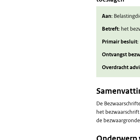
Aan
: Belastingd
Betreft
: het be
Primair besluit
:
Ontvangst bezw
Overdracht adv
Samenvatti
De Bezwaarschrift
het bezwaarschrift
de bezwaargronde
Onderwerp 