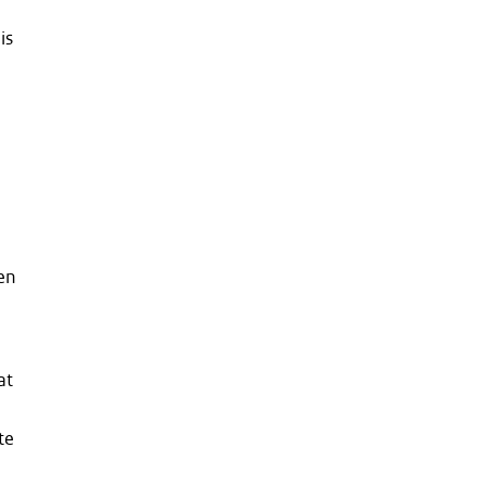
is
sen
at
te