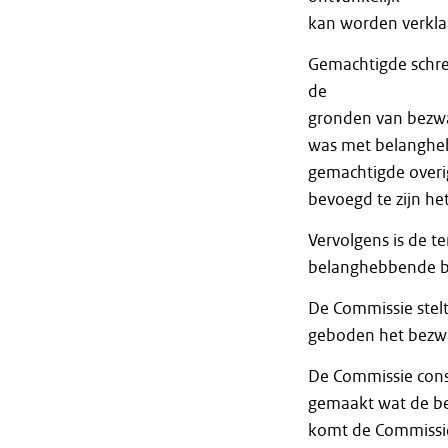
kan worden verklaa
Gemachtigde schree
de
gronden van bezwa
was met belangheb
gemachtigde overig
bevoegd te zijn he
Vervolgens is de t
belanghebbende b
De Commissie stel
geboden het bezwaa
De Commissie cons
gemaakt wat de be
komt de Commissie 