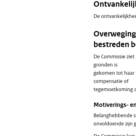
Ontvankeli
De ontvankelijkheid
Overweginge
bestreden b
De Commissie ziet 
gronden is
gekomen tot haar 
compensatie of
tegemoetkoming af
Motiverings- e
Belanghebbende st
onvoldoende zijn 