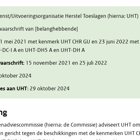
ienst/Uitvoeringsorganisatie Herstel Toeslagen (hierna: UHT)
zwaarschrift van [belanghebbende]
 1 mei 2021 met kenmerk UHT CHR GU en 23 juni 2022 met
-DC-I A en UHT-DH5 A en UHT-DH A
aarschrift
: 15 november 2021 en 25 juli 2022
 oktober 2024
ies aan UHT
: 29 oktober 2024
ng
enadviescommissie (hierna: de Commissie) adviseert UHT o
en gericht tegen de beschikkingen met de kenmerken UHT 