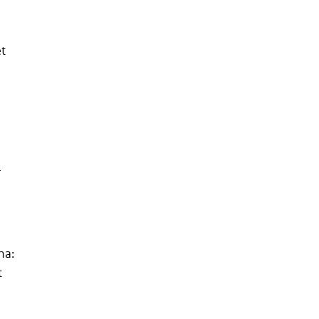
et
T
na:
t