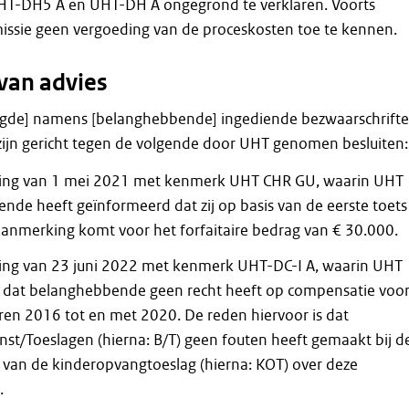
HT-DH5 A en UHT-DH A ongegrond te verklaren. Voorts
issie geen vergoeding van de proceskosten toe te kennen.
van advies
gde] namens [belanghebbende] ingediende bezwaarschrift
zijn gericht tegen de volgende door UHT genomen besluiten:
ing van 1 mei 2021 met kenmerk UHT CHR GU, waarin UHT
nde heeft geïnformeerd dat zij op basis van de eerste toets
aanmerking komt voor het forfaitaire bedrag van € 30.000.
ing van 23 juni 2022 met kenmerk UHT-DC-I A, waarin UHT
st dat belanghebbende geen recht heeft op compensatie voo
ren 2016 tot en met 2020. De reden hiervoor is dat
nst/Toeslagen (hierna: B/T) geen fouten heeft gemaakt bij d
 van de kinderopvangtoeslag (hierna: KOT) over deze
.