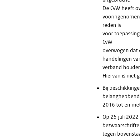
De CvW heeft ov
vooringenomen 
reden is
voor toepassing
CvW
overwogen dat d
handelingen van
verband houden
Hiervan is niet 
Bij beschikking
belanghebbende
2016 tot en me
Op 25 juli 202
bezwaarschrifte
tegen bovenstaa