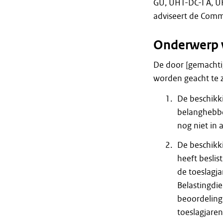
GU, UHT-DC-I A, U
adviseert de Comm
Onderwerp 
De door [gemachti
worden geacht te 
De beschikk
belanghebbe
nog niet in 
De beschikk
heeft besli
de toeslagja
Belastingdie
beoordeling
toeslagjaren