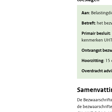
Aan
: Belastingd
Betreft
: het be
Primair besluit
:
kenmerken UHT
Ontvangst bezw
Hoorzitting
: 15
Overdracht adv
Samenvatti
De Bezwaarschrift
de bezwaarschrift