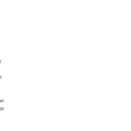
k
n
an
or