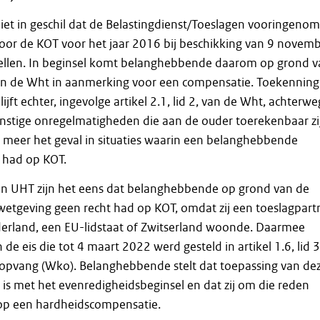
 niet in geschil dat de Belastingdienst/Toeslagen vooringeno
oor de KOT voor het jaar 2016 bij beschikking van 9 novem
stellen. In beginsel komt belanghebbende daarom op grond 
, van de Wht in aanmerking voor een compensatie. Toekenning
jft echter, ingevolge artikel 2.1, lid 2, van de Wht, achterw
ernstige onregelmatigheden die aan de ouder toerekenbaar zi
er meer het geval in situaties waarin een belanghebbende
 had op KOT.
 UHT zijn het eens dat belanghebbende op grond van de
wetgeving geen recht had op KOT, omdat zij een toeslagpart
derland, een EU-lidstaat of Zwitserland woonde. Daarmee
n de eis die tot 4 maart 2022 werd gesteld in artikel 1.6, lid 3
opvang (Wko). Belanghebbende stelt dat toepassing van de
g is met het evenredigheidsbeginsel en dat zij om die reden
op een hardheidscompensatie.