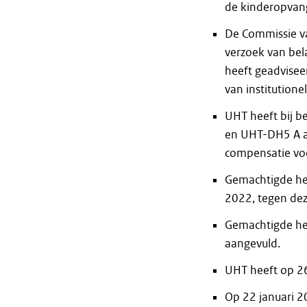
de kinderopvang
De Commissie va
verzoek van be
heeft geadvisee
van institution
UHT heeft bij 
en UHT-DH5 A a
compensatie voo
Gemachtigde hee
2022, tegen dez
Gemachtigde hee
aangevuld.
UHT heeft op 26
Op 22 januari 2