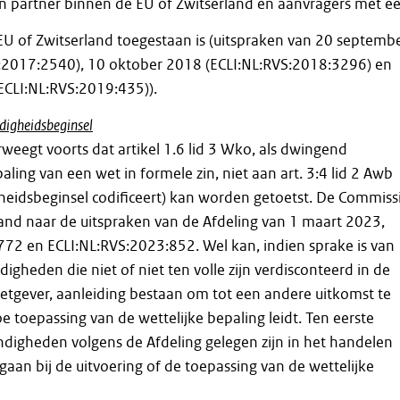
n partner binnen de EU of Zwitserland en aanvragers met e
EU of Zwitserland toegestaan is (uitspraken van 20 septemb
:2017:2540), 10 oktober 2018 (ECLI:NL:RVS:2018:3296) en
ECLI:NL:RVS:2019:435)).
digheidsbeginsel
eegt voorts dat artikel 1.6 lid 3 Wko, als dwingend
ling van een wet in formele zin, niet aan art. 3:4 lid 2 Awb
heidsbeginsel codificeert) kan worden getoetst. De Commiss
rband naar de uitspraken van de Afdeling van 1 maart 2023,
72 en ECLI:NL:RVS:2023:852. Wel kan, indien sprake is van
igheden die niet of niet ten volle zijn verdisconteerd in de
etgever, aanleiding bestaan om tot een andere uitkomst te
toepassing van de wettelijke bepaling leidt. Ten eerste
digheden volgens de Afdeling gelegen zijn in het handelen
gaan bij de uitvoering of de toepassing van de wettelijke