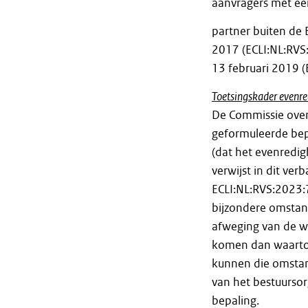
aanvragers met ee
partner buiten de 
2017 (ECLI:NL:RVS
13 februari 2019 (
Toetsingskader evenre
De Commissie overw
geformuleerde bepa
(dat het evenredig
verwijst in dit ve
ECLI:NL:RVS:2023:7
bijzondere omstand
afweging van de w
komen dan waartoe 
kunnen die omstan
van het bestuursor
bepaling.