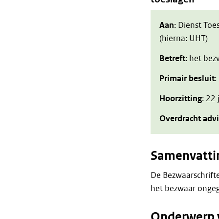
Aan
: Dienst Toe
(hierna: UHT)
Betreft
: het be
Primair besluit
:
Hoorzitting
: 22
Overdracht adv
Samenvatti
De Bezwaarschrift
het bezwaar ongeg
Onderwerp 