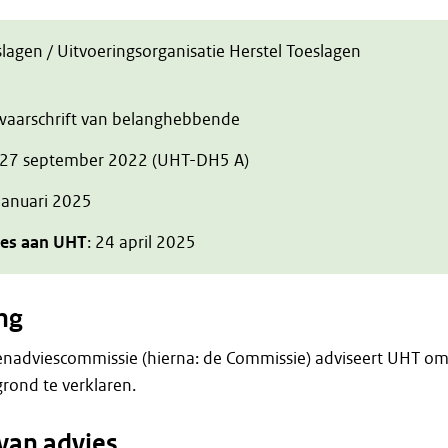
slagen / Uitvoeringsorganisatie Herstel Toeslagen
zwaarschrift van belanghebbende
 27 september 2022 (UHT-DH5 A)
 januari 2025
ies aan UHT
: 24 april 2025
ng
enadviescommissie (hierna: de Commissie) adviseert UHT o
rond te verklaren.
van advies