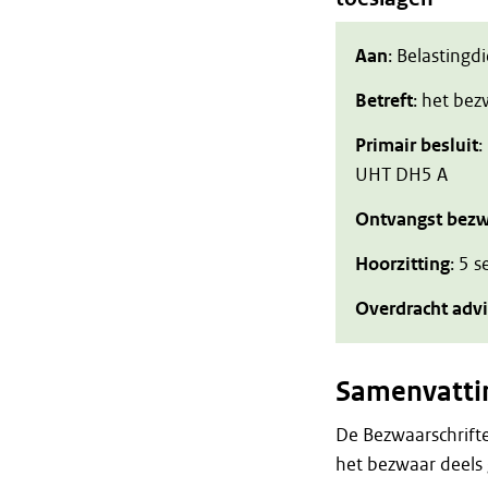
Aan
: Belastingd
Betreft
: het be
Primair besluit
:
UHT DH5 A
Ontvangst bezw
Hoorzitting
: 5 
Overdracht adv
Samenvatti
De Bezwaarschrift
het bezwaar deels 