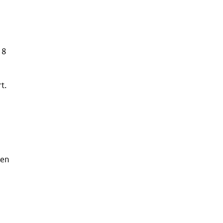
18
t.
 en