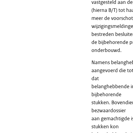
vastgesteld aan de
(hierna B/T) tot h
meer de voorschot
wijzigingsmelding
bestreden besluite
de bijbehorende pr
onderbouwd.
Namens belanghebb
aangevoerd die tot
dat
belanghebbende inm
bijbehorende
stukken. Bovendie
bezwaardossier
aan gemachtigde i
stukken kon