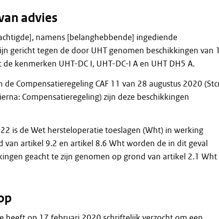
van advies
achtigde], namens [belanghebbende] ingediende
zijn gericht tegen de door UHT genomen beschikkingen van 
t de kenmerken UHT-DC I, UHT-DC-I A en UHT DH5 A.
n de Compensatieregeling CAF 11 van 28 augustus 2020 (Stcr
ierna: Compensatieregeling) zijn deze beschikkingen
2 is de Wet hersteloperatie toeslagen (Wht) in werking
 van artikel 9.2 en artikel 8.6 Wht worden de in dit geval
kingen geacht te zijn genomen op grond van artikel 2.1 Wht
op
heeft op 17 februari 2020 schriftelijk verzocht om een