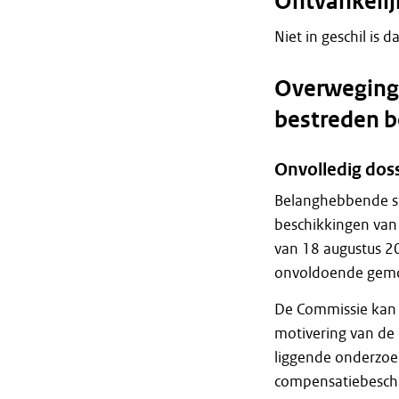
Ontvankeli
Niet in geschil is 
Overweginge
bestreden b
Onvolledig doss
Belanghebbende ste
beschikkingen van
van 18 augustus 2
onvoldoende gemo
De Commissie kan 
motivering van de 
liggende onderzoek
compensatiebeschi