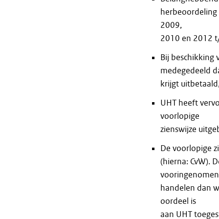
herbeoordeling 
2009,
2010 en 2012 t
Bij beschikkin
medegedeeld dat
krijgt uitbetaal
UHT heeft vervo
voorlopige
zienswijze uitge
De voorlopige z
(hierna: CvW). 
vooringenomen
handelen dan we
oordeel is
aan UHT toeges