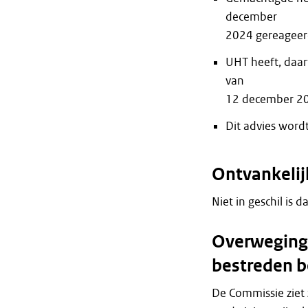
december
2024 gereageerd
UHT heeft, daar
van
12 december 20
Dit advies word
Ontvankeli
Niet in geschil is d
Overweginge
bestreden b
De Commissie ziet