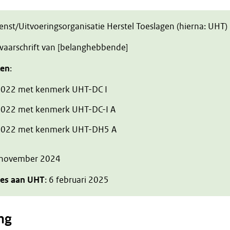
ienst/Uitvoeringsorganisatie Herstel Toeslagen (hierna: UHT)
zwaarschrift van [belanghebbende]
ten
:
2022 met kenmerk UHT-DC I
2022 met kenmerk UHT-DC-I A
 2022 met kenmerk UHT-DH5 A
 november 2024
ies aan UHT
: 6 februari 2025
ng