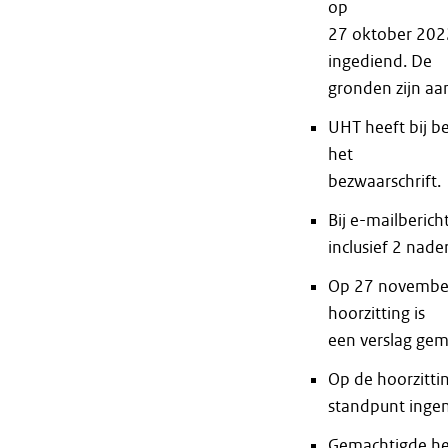
op
27 oktober 2022
ingediend. De
gronden zijn a
UHT heeft bij b
het
bezwaarschrift.
Bij e-mailberic
inclusief 2 nade
Op 27 november
hoorzitting is
een verslag gema
Op de hoorzitt
standpunt ingen
Gemachtigde he