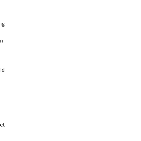
ng
In
ld
et