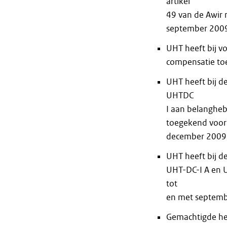
artikel
49 van de Awir 
september 200
UHT heeft bij v
compensatie to
UHT heeft bij d
UHTDC
I aan belanghe
toegekend voor 
december 2009, 
UHT heeft bij 
UHT-DC-I A en 
tot
en met septemb
Gemachtigde he