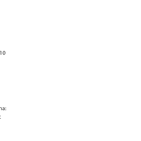
n
010
na:
t