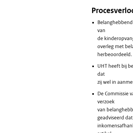
Procesverlo
Belanghebbende
van
de kinderopvang
overleg met be
herbeoordeeld.
UHT heeft bij 
dat
zij wel in aanm
De Commissie va
verzoek
van belanghebb
geadviseerd dat
inkomensafhanke