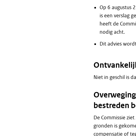
Op 6 augustus 2
is een verslag g
heeft de Commiss
nodig acht.
Dit advies word
Ontvankelij
Niet in geschil is d
Overweginge
bestreden b
De Commissie ziet 
gronden is gekome
compensatie of te