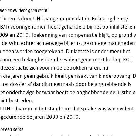
en en evident geen recht
esluiten is door UHT aangenomen dat de Belastingdienst/
 B/T) vooringenomen heeft gehandeld bij het op nihil stellen
009 en 2010. Toekenning van compensatie blijft, op grond 
van de Wht, echter achterwege bij ernstige onregelmatigheden
kunnen worden toegerekend. Dit laatste is onder meer het
 waarin een belanghebbende evident geen recht had op KOT.
eze situatie zich voor in de betrokken jaren, nu
 die jaren geen gebruik heeft gemaakt van kinderopvang. 
t het dossier af dat dit meermaals door belanghebbende is
 het onderhavige bezwaar heeft belanghebbende de juistheid
niet bestreden.
t UHT daarom in het standpunt dat sprake was van evident
 gedurende de jaren 2009 en 2010.
oor een derde