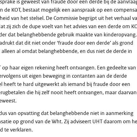
 sprake is geweest van fraude door een derde bij de aanvraa
van de KOT, bestaat mogelijk een aanspraak op een compensa
eid van het stelsel. De Commissie begrijpt uit het verhaal v
t zij zich de dupe voelt van het advies van een derde om K
nder dat belanghebbende gebruik maakte van kinderopvang.
rukt dat dit niet onder ‘fraude door een derde’ als grond
, alleen al omdat belanghebbende, en dus niet de derde in
T op haar eigen rekening heeft ontvangen. Een gedeelte van
 vervolgens uit eigen beweging in contanten aan de derde
el heeft te hard uitgewerkt als iemand bij fraude door een
ugbetalen die hij zelf nooit heeft ontvangen, maar daarvan 
eweest.
ldus van opvatting dat belanghebbende niet in aanmerking
atie op grond van de Wht. Zij adviseert UHT daarom om he
 te verklaren.