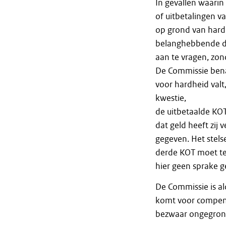
In gevallen waarin
of uitbetalingen 
op grond van hardh
belanghebbende da
aan te vragen, zo
De Commissie benad
voor hardheid valt
kwestie,
de uitbetaalde KO
dat geld heeft zij
gegeven. Het stels
derde KOT moet ter
hier geen sprake g
De Commissie is a
komt voor compens
bezwaar ongegrond