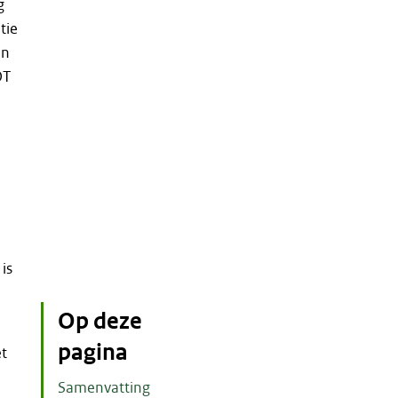
g
tie
an
OT
is
Op deze
pagina
t
Samenvatting