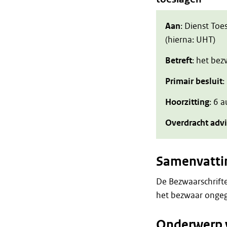
Aan
: Dienst Toe
(hierna: UHT)
Betreft
: het be
Primair besluit
:
Hoorzitting
: 6 
Overdracht adv
Samenvatti
De Bezwaarschrift
het bezwaar ongeg
Onderwerp 