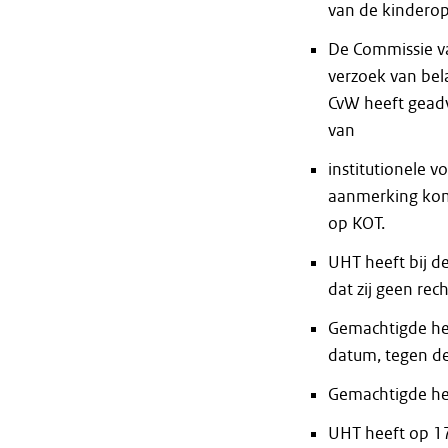
van de kinderop
De Commissie va
verzoek van be
CvW heeft geadv
van
institutionele 
aanmerking kom
op KOT.
UHT heeft bij 
dat zij geen re
Gemachtigde hee
datum, tegen de
Gemachtigde hee
UHT heeft op 17 