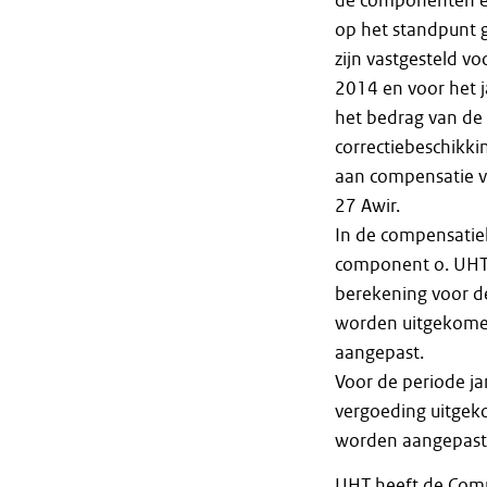
de componenten en
op het standpunt g
zijn vastgesteld v
2014 en voor het j
het bedrag van de
correctiebeschikki
aan compensatie vo
27 Awir.
In de compensatie
component o. UHT h
berekening voor d
worden uitgekomen
aangepast.
Voor de periode j
vergoeding uitgeko
worden aangepast
UHT heeft de Comm