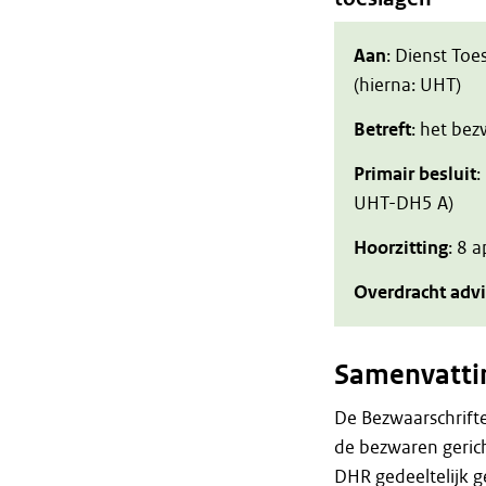
Aan
: Dienst Toe
(hierna: UHT)
Betreft
: het be
Primair besluit
:
UHT-DH5 A)
Hoorzitting
: 8 
Overdracht adv
Samenvatti
De Bezwaarschrift
de bezwaren geric
DHR gedeeltelijk g