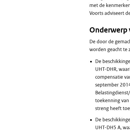
met de kenmerken
Voorts adviseert 
Onderwerp 
De door de gemac
worden geacht te 
De beschikking
UHT-DHR, waarin
compensatie van
september 2014 
Belastingdienst
toekenning van 
streng heeft to
De beschikking
UHT-DH5 A, waa