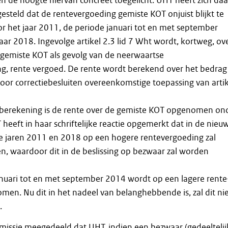
 de hoogte hiervan concreet toegelicht. UHT heeft zich daa
esteld dat de rentevergoeding gemiste KOT onjuist blijkt te
oor het jaar 2011, de periode januari tot en met september
aar 2018. Ingevolge artikel 2.3 lid 7 Wht wordt, kortweg, ov
 gemiste KOT als gevolg van de neerwaartse
ng, rente vergoed. De rente wordt berekend over het bedrag
or correctiebesluiten overeenkomstige toepassing van artik
berekening is de rente over de gemiste KOT opgenomen on
eeft in haar schriftelijke reactie opgemerkt dat in de nieu
e jaren 2011 en 2018 op een hogere rentevergoeding zal
, waardoor dit in de beslissing op bezwaar zal worden
anuari tot en met september 2014 wordt op een lagere rente
men. Nu dit in het nadeel van belanghebbende is, zal dit ni
.
issie meegedeeld dat UHT, indien een bezwaar (gedeeltelij