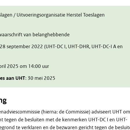
slagen / Uitvoeringsorganisatie Herstel Toeslagen
zwaarschrift van belanghebbende
 28 september 2022 (UHT-DC I, UHT-DHR, UHT-DC-I A en
april 2025 om 14:00 uur
ies aan UHT
: 30 mei 2025
ng
enadviescommissie (hierna: de Commissie) adviseert UHT o
ht tegen de besluiten met de kenmerken UHT-DC I en UHT-
egrond te verklaren en de bezwaren gericht tegen de beslui