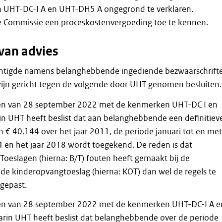
 UHT-DC-I A en UHT-DH5 A ongegrond te verklaren.
de Commissie een proceskostenvergoeding toe te kennen.
van advies
htigde namens belanghebbende ingediende bezwaarschrift
zijn gericht tegen de volgende door UHT genomen besluiten.
en van 28 september 2022 met de kenmerken UHT-DC I en
 UHT heeft beslist dat aan belanghebbende een definitiev
 € 40.144 over het jaar 2011, de periode januari tot en met
en het jaar 2018 wordt toegekend. De reden is dat
/Toeslagen (hierna: B/T) fouten heeft gemaakt bij de
de kinderopvangtoeslag (hierna: KOT) dan wel de regels te
egepast.
en van 28 september 2022 met de kenmerken UHT-DC-I A e
rin UHT heeft beslist dat belanghebbende over de periode