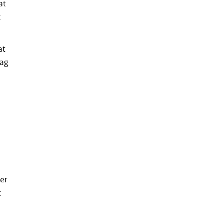
at
t
at
rag
er
t