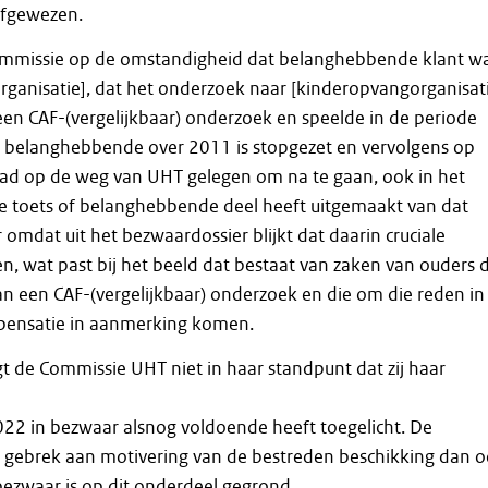
afgewezen.
Commissie op de omstandigheid dat belanghebbende klant w
rganisatie], dat het onderzoek naar [kinderopvangorganisat
een CAF-(vergelijkbaar) onderzoek en speelde in de periode
 belanghebbende over 2011 is stopgezet en vervolgens op
 had op de weg van UHT gelegen om na te gaan, ook in het
te toets of belanghebbende deel heeft uitgemaakt van dat
omdat uit het bezwaardossier blijkt dat daarin cruciale
, wat past bij het beeld dat bestaat van zaken van ouders d
n een CAF-(vergelijkbaar) onderzoek en die om die reden in
pensatie in aanmerking komen.
 de Commissie UHT niet in haar standpunt dat zij haar
022 in bezwaar alsnog voldoende heeft toegelicht. De
t gebrek aan motivering van de bestreden beschikking dan 
 bezwaar is op dit onderdeel gegrond.