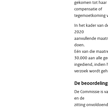
gekomen tot haar 
compensatie of
tegemoetkoming vo
In het kader van d
2020
aanvullende maatr
doen.
Eén van die maatre
30.000 aan alle g
ingediend, indien 
verzoek wordt geho
De beoordelin
De Commissie is va
en de
zitting onvoldoen