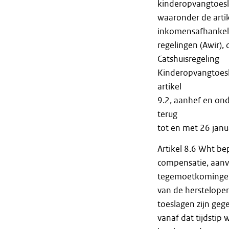
kinderopvangtoesl
waaronder de arti
inkomensafhankel
regelingen (Awir),
Catshuisregeling
Kinderopvangtoesla
artikel
9.2, aanhef en ond
terug
tot en met 26 janu
Artikel 8.6 Wht be
compensatie, aanv
tegemoetkomingen 
van de hersteloper
toeslagen zijn gege
vanaf dat tijdstip