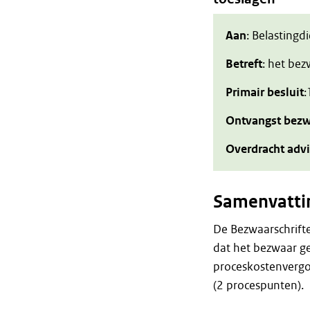
Aan
: Belastingd
Betreft
: het be
Primair besluit
:
Ontvangst bezw
Overdracht adv
Samenvatti
De Bezwaarschrift
dat het bezwaar 
proceskostenvergoe
(2 procespunten).