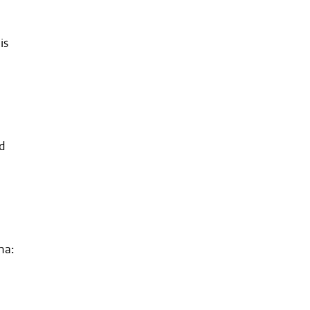
is
gd
na: