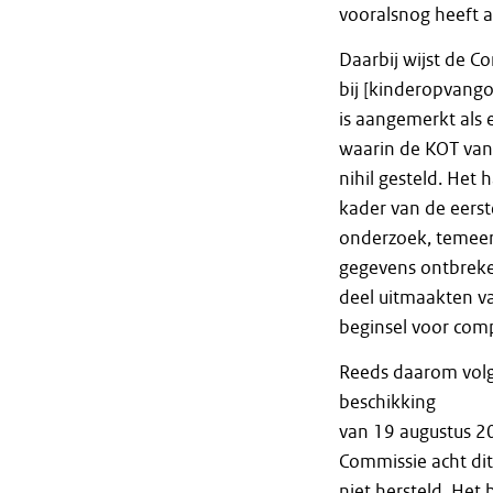
vooralsnog heeft 
Daarbij wijst de 
bij [kinderopvango
is aangemerkt als 
waarin de KOT van
nihil gesteld. Het
kader van de eers
onderzoek, temeer 
gegevens ontbreken
deel uitmaakten va
beginsel voor com
Reeds daarom volgt
beschikking
van 19 augustus 2
Commissie acht di
niet hersteld. Het