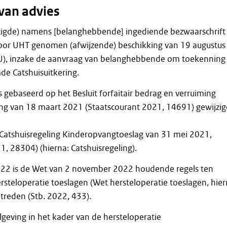
van advies
igde) namens [belanghebbende] ingediende bezwaarschrift 
door UHT genomen (afwijzende) beschikking van 19 augustus
), inzake de aanvraag van belanghebbende om toekenning
e Catshuisuitkering.
s gebaseerd op het Besluit forfaitair bedrag en verruiming
ng van 18 maart 2021 (Staatscourant 2021, 14691) gewijzi
g Catshuisregeling Kinderopvangtoeslag van 31 mei 2021,
1, 28304) (hierna: Catshuisregeling).
22 is de Wet van 2 november 2022 houdende regels ten
steloperatie toeslagen (Wet hersteloperatie toeslagen, hier
treden (Stb. 2022, 433).
lgeving in het kader van de hersteloperatie