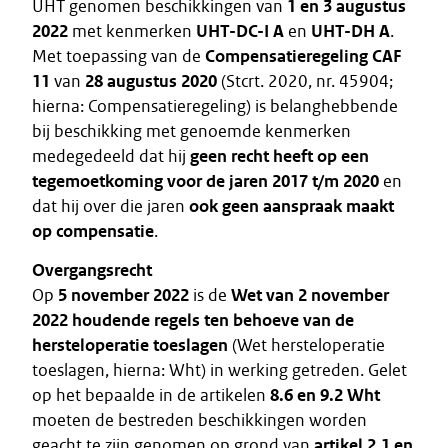
UHT genomen beschikkingen van
1 en 3 augustus
2022
met kenmerken
UHT-DC-I A
en
UHT-DH A
.
Met toepassing van de
Compensatieregeling CAF
11
van
28 augustus 2020
(Stcrt. 2020, nr. 45904;
hierna: Compensatieregeling) is belanghebbende
bij beschikking met genoemde kenmerken
medegedeeld dat hij
geen recht heeft op een
tegemoetkoming voor de jaren 2017 t/m 2020
en
dat hij over die jaren
ook geen aanspraak maakt
op compensatie
.
Overgangsrecht
Op
5 november 2022
is de
Wet van 2 november
2022 houdende regels ten behoeve van de
hersteloperatie toeslagen
(Wet hersteloperatie
toeslagen, hierna: Wht) in werking getreden. Gelet
op het bepaalde in de artikelen
8.6 en 9.2 Wht
moeten de bestreden beschikkingen worden
geacht te zijn genomen op grond van
artikel 2.1 en