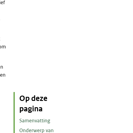
ief
.
t
 om
en
een
n
Op deze
pagina
Samenvatting
Onderwerp van