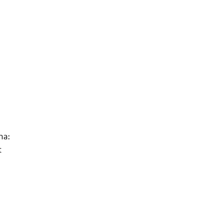
n
na:
t