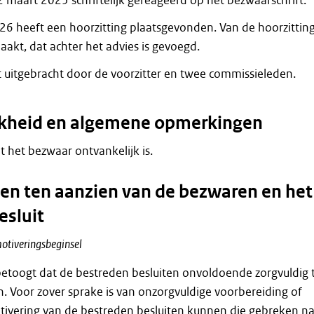
 maart 2025 schriftelijk gereageerd op het bezwaarschrift.
6 heeft een hoorzitting plaatsgevonden. Van de hoorzitting
akt, dat achter het advies is gevoegd.
t uitgebracht door de voorzitter en twee commissieleden.
jkheid en algemene opmerkingen
dat het bezwaar ontvankelijk is.
n ten aanzien van de bezwaren en het
esluit
otiveringsbeginsel
toogt dat de bestreden besluiten onvoldoende zorgvuldig 
. Voor zover sprake is van onzorgvuldige voorbereiding of
tivering van de bestreden besluiten kunnen die gebreken n