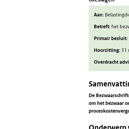
Aan
: Belastingd
Betreft
: het be
Primair besluit
:
Hoorzitting
: 31
Overdracht adv
Samenvatti
De Bezwaarschrift
om het bezwaar on
proceskostenvergo
Onderwerp 