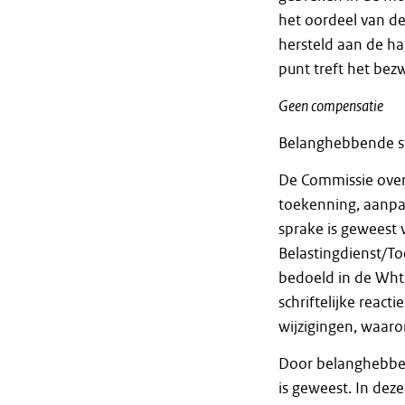
het oordeel van d
hersteld aan de h
punt treft het bez
Geen compensatie
Belanghebbende ste
De Commissie over
toekenning, aanpa
sprake is geweest
Belastingdienst/Toe
bedoeld in de Wht.
schriftelijke reac
wijzigingen, waar
Door belanghebben
is geweest. In dez