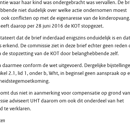
tie waar haar kind was ondergebracht was vervallen. De br
bbende niet duidelijk over welke actie ondernomen moest
 ook conflicten op met de eigenaresse van de kinderopvang
eft daarop per 28 juni 2016 de KOT stopgezet.
ateert dat de brief inderdaad enigszins onduidelijk is en da
s erkend. De commissie ziet in deze brief echter geen reden
n de stopzetting van de KOT door belanghebbende zelf.
ijn daarmee conform de wet uitgevoerd. Dergelijke bijstelling
ikel 2.1, lid 1, onder b, Wht, in beginsel geen aanspraak op 
heidstegemoetkoming.
mt dus niet in aanmerking voor compensatie op grond va
sie adviseert UHT daarom om ook dit onderdeel van het
 te verklaren.
ten