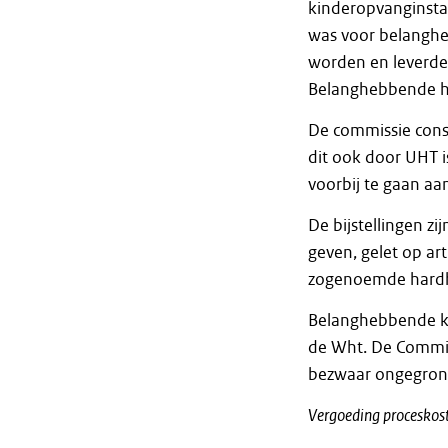
kinderopvanginstan
was voor belanghe
worden en leverde
Belanghebbende he
De commissie const
dit ook door UHT i
voorbij te gaan aa
De bijstellingen z
geven, gelet op art
zogenoemde hard
Belanghebbende ko
de Wht. De Commis
bezwaar ongegrond
Vergoeding proceskos