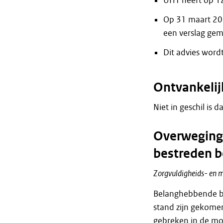
UHT heeft op 12
Op 31 maart 202
een verslag gema
Dit advies word
Ontvankeli
Niet in geschil is 
Overweginge
bestreden b
Zorgvuldigheids- en m
Belanghebbende be
stand zijn gekomen
gebreken in de mo