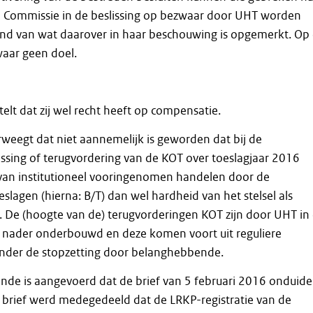
e Commissie in de beslissing op bezwaar door UHT worden
and van wat daarover in haar beschouwing is opgemerkt. Op 
waar geen doel.
lt dat zij wel recht heeft op compensatie.
weegt dat niet aannemelijk is geworden dat bij de
ssing of terugvordering van de KOT over toeslagjaar 2016
 van institutioneel vooringenomen handelen door de
slagen (hierna: B/T) dan wel hardheid van het stelsel als
 De (hoogte van de) terugvorderingen KOT zijn door UHT in
tie nader onderbouwd en deze komen voort uit reguliere
onder de stopzetting door belanghebbende.
de is aangevoerd dat de brief van 5 februari 2016 onduidel
e brief werd medegedeeld dat de LRKP-registratie van de