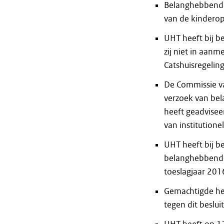
Belanghebbende
van de kinderop
UHT heeft bij b
zij niet in aan
Catshuisregeling
De Commissie va
verzoek van be
heeft geadvisee
van institution
UHT heeft bij b
belanghebbende
toeslagjaar 201
Gemachtigde hee
tegen dit beslui