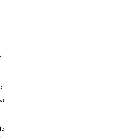
e
:
ar
de
t