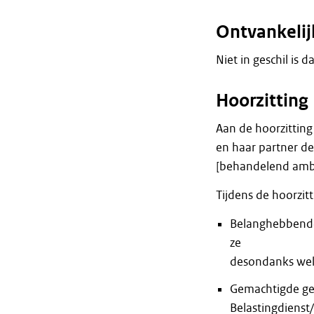
Ontvankeli
Niet in geschil is d
Hoorzitting
Aan de hoorzittin
en haar partner 
[behandelend amb
Tijdens de hoorzit
Belanghebbende
ze
desondanks wel 
Gemachtigde gee
Belastingdienst