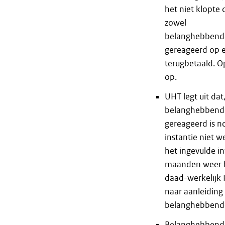
het niet klopt
zowel
belanghebbende 
gereageerd op e
terugbetaald. O
op.
UHT legt uit da
belanghebbende)
gereageerd is n
instantie niet 
het ingevulde i
maanden weer her
daad-werkelijk 
naar aanleiding
belanghebbende
Belanghebbende 