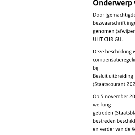
Onderwerp 
Door [gemachtigde
bezwaarschrift ing
genomen (afwijzen
UHT CHR GU.
Deze beschikking i
compensatieregeli
bij
Besluit uitbreidin
(Staatscourant 20
Op 5 november 2022
werking
getreden (Staatsbl
bestreden beschikk
en verder van de 