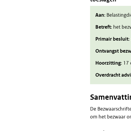
Aan
: Belastingd
Betreft
: het be
Primair besluit
:
Ontvangst bezw
Hoorzitting
: 17
Overdracht adv
Samenvatti
De Bezwaarschrift
om het bezwaar on