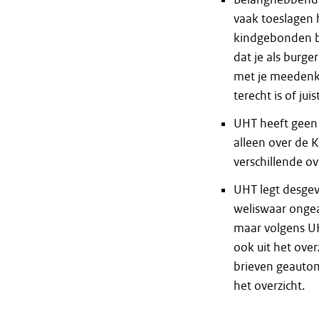
vaak toeslagen 
kindgebonden bu
dat je als burg
met je meedenkt
terecht is of jui
UHT heeft geen 
alleen over de 
verschillende o
UHT legt desgev
weliswaar ongea
maar volgens UH
ook uit het ove
brieven geautom
het overzicht.