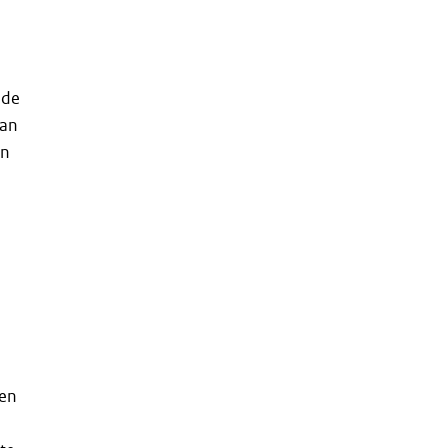
nde
van
an
 en