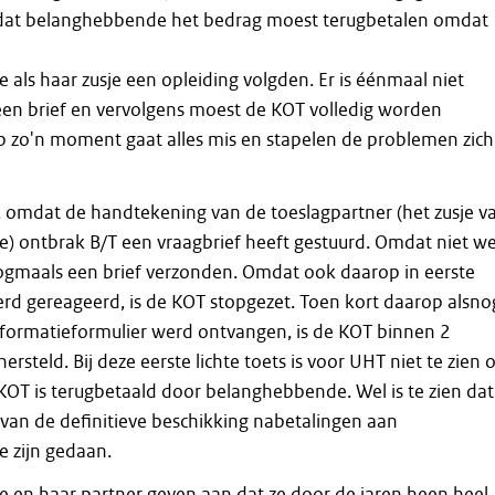
e dat belanghebbende het bedrag moest terugbetalen omdat
als haar zusje een opleiding volgden. Er is éénmaal niet
en brief en vervolgens moest de KOT volledig worden
p zo'n moment gaat alles mis en stapelen de problemen zich
t, omdat de handtekening van de toeslagpartner (het zusje v
 ontbrak B/T een vraagbrief heeft gestuurd. Omdat niet w
ogmaals een brief verzonden. Omdat ook daarop in eerste
werd gereageerd, is de KOT stopgezet. Toen kort daarop alsno
nformatieformulier werd ontvangen, is de KOT binnen 2
steld. Bij deze eerste lichte toets is voor UHT niet te zien o
KOT is terugbetaald door belanghebbende. Wel is te zien dat
 van de definitieve beschikking nabetalingen aan
 zijn gedaan.
en haar partner geven aan dat ze door de jaren heen heel