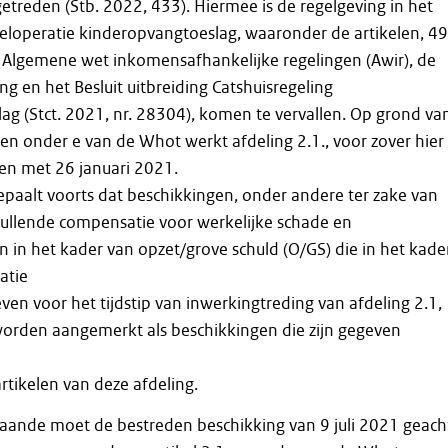
etreden (Stb. 2022, 433). Hiermee is de regelgeving in het
eloperatie kinderopvangtoeslag, waaronder de artikelen, 49
 Algemene wet inkomensafhankelijke regelingen (Awir), de
g en het Besluit uitbreiding Catshuisregeling
g (Stct. 2021, nr. 28304), komen te vervallen. Op grond va
f en onder e van de Whot werkt afdeling 2.1., voor zover hier
t en met 26 januari 2021.
epaalt voorts dat beschikkingen, onder andere ter zake van
ullende compensatie voor werkelijke schade en
in het kader van opzet/grove schuld (O/GS) die in het kade
atie
ven voor het tijdstip van inwerkingtreding van afdeling 2.1,
 worden aangemerkt als beschikkingen die zijn gegeven
rtikelen van deze afdeling.
gaande moet de bestreden beschikking van 9 juli 2021 geach