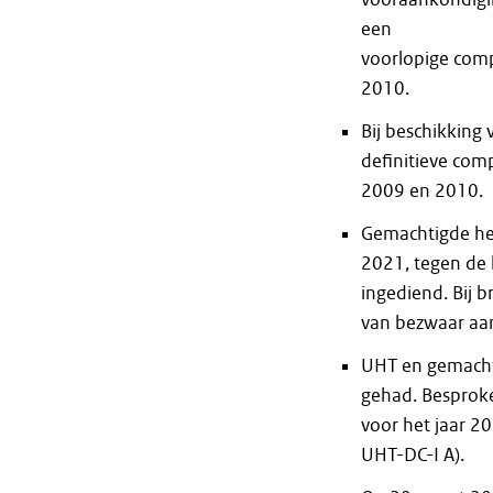
een
voorlopige comp
2010.
Bij beschikking
definitieve com
2009 en 2010.
Gemachtigde hee
2021, tegen de 
ingediend. Bij 
van bezwaar aa
UHT en gemacht
gehad. Besproke
voor het jaar 2
UHT-DC-I A).