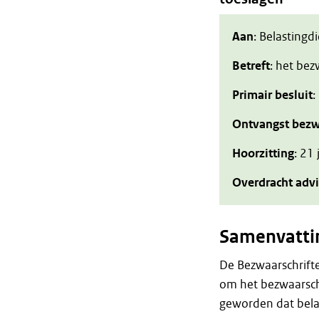
Aan
: Belastingd
Betreft
: het be
Primair besluit
:
Ontvangst bezw
Hoorzitting
: 21 
Overdracht adv
Samenvatti
De Bezwaarschrift
om het bezwaarschr
geworden dat bel