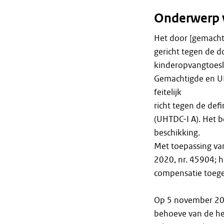
Onderwerp 
Het door [gemacht
gericht tegen de 
kinderopvangtoesl
Gemachtigde en UH
feitelijk
richt tegen de def
(UHTDC-I A). Het 
beschikking.
Met toepassing va
2020, nr. 45904; 
compensatie toege
Op 5 november 20
behoeve van de her