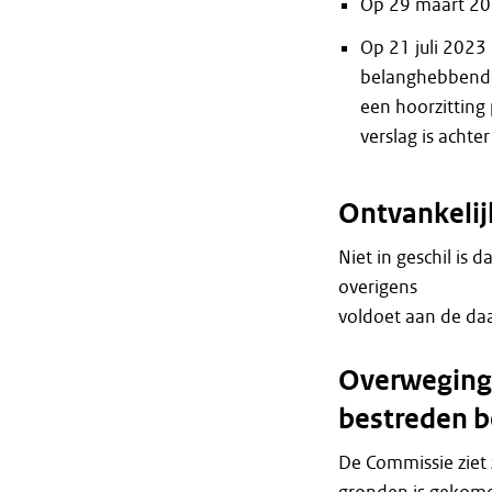
Op 29 maart 202
Op 21 juli 2023
belanghebbend
een hoorzitting 
verslag is achte
Ontvankeli
Niet in geschil is 
overigens
voldoet aan de daa
Overweginge
bestreden b
De Commissie ziet 