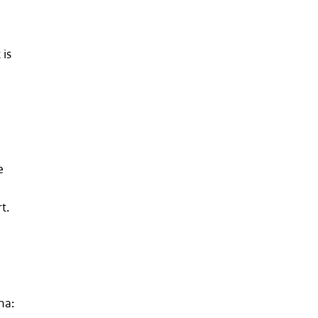
 is
1
e
t.
na: