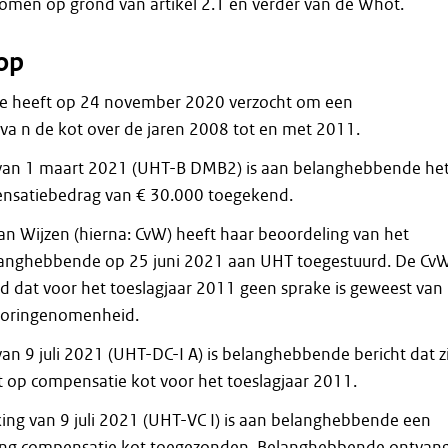
omen op grond van artikel 2.1 en verder van de Whot.
op
 heeft op 24 november 2020 verzocht om een
va n de kot over de jaren 2008 tot en met 2011.
g van 1 maart 2021 (UHT-B DMB2) is aan belanghebbende he
satiebedrag van € 30.000 toegekend.
n Wijzen (hierna: CvW) heeft haar beoordeling van het
langhebbende op 25 juni 2021 aan UHT toegestuurd. De Cv
d dat voor het toeslagjaar 2011 geen sprake is geweest van
vooringenomenheid.
van 9 juli 2021 (UHT-DC-I A) is belanghebbende bericht dat zi
t op compensatie kot voor het toeslagjaar 2011.
king van 9 juli 2021 (UHT-VC I) is aan belanghebbende een
ng compensatie kot toegezonden. Belanghebbende ontvan