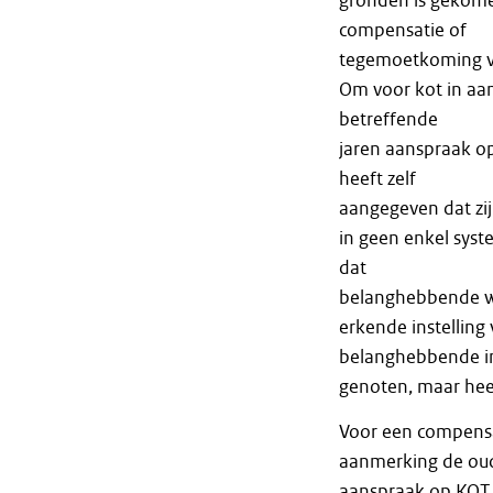
gronden is gekome
compensatie of
tegemoetkoming vo
Om voor kot in aa
betreffende
jaren aanspraak o
heeft zelf
aangegeven dat zi
in geen enkel syst
dat
belanghebbende we
erkende instelling
belanghebbende in
genoten, maar hee
Voor een compensa
aanmerking de oude
aanspraak op KOT i