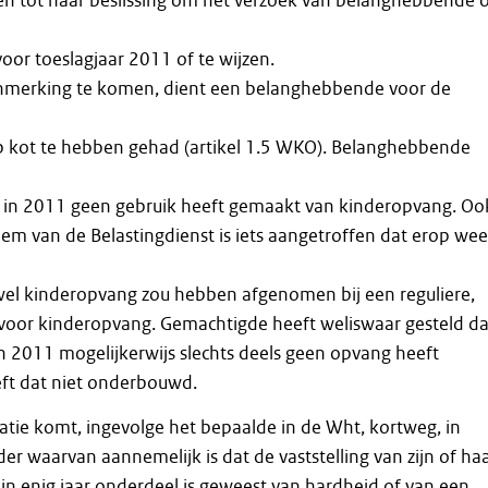
n tot haar beslissing om het verzoek van belanghebbende
or toeslagjaar 2011 of te wijzen.
nmerking te komen, dient een belanghebbende voor de
p kot te hebben gehad (artikel 1.5 WKO). Belanghebbende
j in 2011 geen gebruik heeft gemaakt van kinderopvang. Oo
eem van de Belastingdienst is iets aangetroffen dat erop wee
l kinderopvang zou hebben afgenomen bij een reguliere,
 voor kinderopvang. Gemachtigde heeft weliswaar gesteld da
 2011 mogelijkerwijs slechts deels geen opvang heeft
ft dat niet onderbouwd.
tie komt, ingevolge het bepaalde in de Wht, kortweg, in
r waarvan aannemelijk is dat de vaststelling van zijn of ha
n enig jaar onderdeel is geweest van hardheid of van een