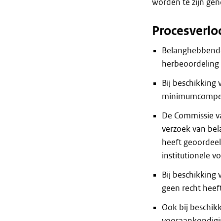
worden te zijn gen
Procesverlo
Belanghebbende
herbeoordeling 
Bij beschikkin
minimumcompen
De Commissie va
verzoek van be
heeft geoordeel
institutionele 
Bij beschikking 
geen recht heef
Ook bij beschik
vooraankondigi