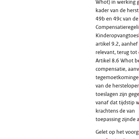
Whot) in werking g
kader van de herst
49b en 49c van de
Compensatieregelin
Kinderopvangtoesla
artikel 9.2, aanhe
relevant, terug to
Artikel 8.6 Whot b
compensatie, aanv
tegemoetkomingen 
van de hersteloper
toeslagen zijn gege
vanaf dat tijdstip
krachtens de van
toepassing zijnde a
Gelet op het voor