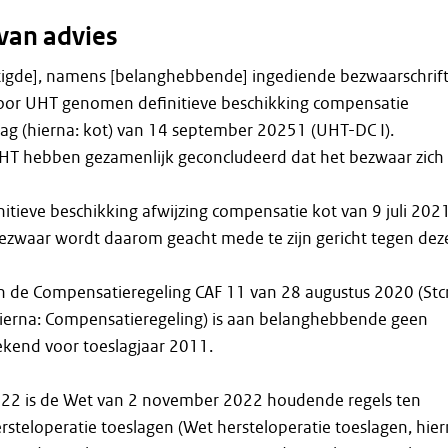
van advies
igde], namens [belanghebbende] ingediende bezwaarschrift
door UHT genomen definitieve beschikking compensatie
ag (hierna: kot) van 14 september 20251 (UHT-DC I).
T hebben gezamenlijk geconcludeerd dat het bezwaar zich
initieve beschikking afwijzing compensatie kot van 9 juli 202
bezwaar wordt daarom geacht mede te zijn gericht tegen dez
n de Compensatieregeling CAF 11 van 28 augustus 2020 (Stcr
hierna: Compensatieregeling) is aan belanghebbende geen
kend voor toeslagjaar 2011.
22 is de Wet van 2 november 2022 houdende regels ten
steloperatie toeslagen (Wet hersteloperatie toeslagen, hier