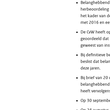
Belanghebbende
herbeoordeling 
het kader van d
met 2016 en een
De CvW heeft o
geoordeeld dat 
geweest van ins
Bij definitieve
beslist dat bel
deze jaren.
Bij brief van 
belanghebbende
heeft vervolge
Op 30 septembe