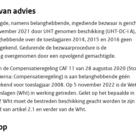
van advies
gde, namens belanghebbende, ingediende bezwaar is geric
ovember 2021 door UHT genomen beschikking (UHT-DC-I A),
ghebbende over de toeslagjaren 2014, 2015 en 2016 geen
egekend. Gedurende de bezwaarprocedure is de
ng overgenomen door een opvolgend gemachtigde.
n de Compensatieregeling CAF 11 van 28 augustus 2020 (Stcr
hierna: Compensatieregeling) is aan belanghebbende géén
kend voor toeslagjaar 2008. Op 5 november 2022 is de We
eslagen (Wht) in werking getreden. Gelet op het bepaalde in
.2 Wht moet de bestreden beschikking geacht worden te zijn
van artikel 2.1 en verder van de Wht.
op