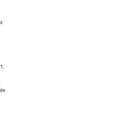
ht
t.
t
 de