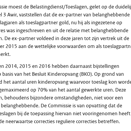
ie moest de Belastingdienst/Toeslagen, gelet op de duideli
el 3 Awir, vaststellen dat de ex-partner van belanghebbende
agjaren als toeslagpartner gold, nu hij als ingezetene op
es was ingeschreven en uit de relatie met belanghebbende
. De ex-partner voldeed in deze jaren tot zijn vertrek uit de
r 2015 aan de wettelijke voorwaarden om als toeslagpartn
erkt.
ren 2014, 2015 en 2016 hebben daarnaast bijstellingen
 basis van het Besluit Kinderopvang (BKO). Op grond van
rd het aantal uren kinderopvang waarvoor toeslag kon word
 gemaximeerd op 70% van het aantal gewerkte uren. Deze
ich, behoudens bijzondere omstandigheden, niet voor een
j belanghebbende. De Commissie is van opvatting dat de
eslagen bij de toepassing hiervan niet vooringenomen heeft
e neerwaartse correcties reguliere correcties betreffen.