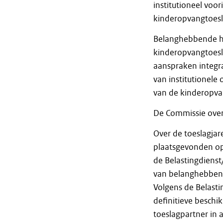
institutioneel voo
kinderopvangtoesl
Belanghebbende he
kinderopvangtoesl
aanspraken integr
van institutionele
van de kinderopva
De Commissie over
Over de toeslagja
plaatsgevonden op
de Belastingdienst
van belanghebbend
Volgens de Belasti
definitieve besch
toeslagpartner in