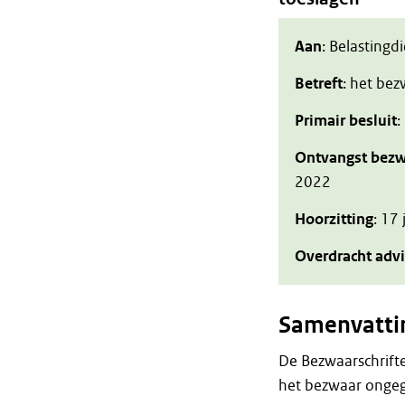
Aan
: Belastingd
Betreft
: het be
Primair besluit
:
Ontvangst bezw
2022
Hoorzitting
: 17
Overdracht adv
Samenvatti
De Bezwaarschrift
het bezwaar ongeg