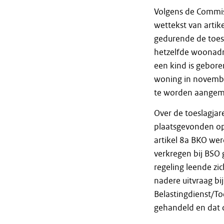
Volgens de Commiss
wettekst van artik
gedurende de toesl
hetzelfde woonadr
een kind is geboren
woning in novembe
te worden aangem
Over de toeslagja
plaatsgevonden op
artikel 8a BKO we
verkregen bij BSO
regeling leende z
nadere uitvraag bi
Belastingdienst/To
gehandeld en dat d