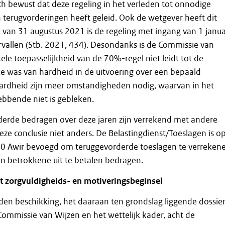
ch bewust dat deze regeling in het verleden tot onnodige
terugvorderingen heeft geleid. Ook de wetgever heeft dit
it van 31 augustus 2021 is de regeling met ingang van 1 janua
vallen (Stb. 2021, 434). Desondanks is de Commissie van
ele toepasselijkheid van de 70%-regel niet leidt tot de
ke was van hardheid in de uitvoering over een bepaald
hardheid zijn meer omstandigheden nodig, waarvan in het
ebbende niet is gebleken.
derde bedragen over deze jaren zijn verrekend met andere
ze conclusie niet anders. De Belastingdienst/Toeslagen is o
 30 Awir bevoegd om teruggevorderde toeslagen te verreken
n betrokkene uit te betalen bedragen.
et zorgvuldigheids- en motiveringsbeginsel
den beschikking, het daaraan ten grondslag liggende dossier
Commissie van Wijzen en het wettelijk kader, acht de