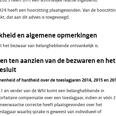
2023 heeft UHT een schriftelijke reactie ingediend.
024 heeft een hoorzitting plaatsgevonden. Van de hoorzitti
kt, dat aan dit advies is toegevoegd.
jkheid en algemene opmerkingen
 dat het bezwaar van belanghebbende ontvankelijk is.
n ten aanzien van de bezwaren en het
esluit
nheid of hardheid over de toeslagjaren 2014, 2015 en 20
 2.1 en verder van de Wht komt een belanghebbende in
rfaitaire compensatie over een toeslagjaar, indien er vóór 
neerwaartse correctie heeft plaatsgevonden over het
slagjaar waarbij sprake is geweest van individueel of