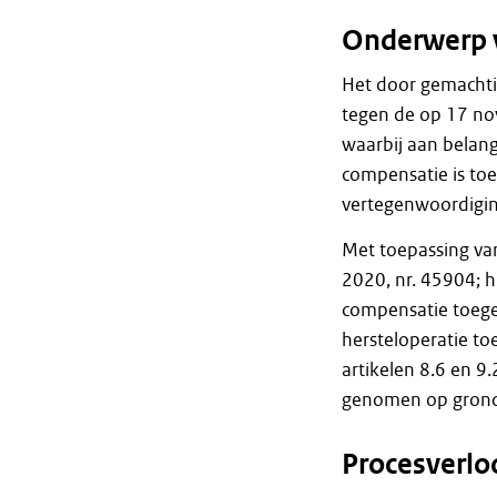
Onderwerp 
Het door gemachti
tegen de op 17 n
waarbij aan belan
compensatie is to
vertegenwoordigi
Met toepassing va
2020, nr. 45904; 
compensatie toege
hersteloperatie to
artikelen 8.6 en 9
genomen op grond 
Procesverlo