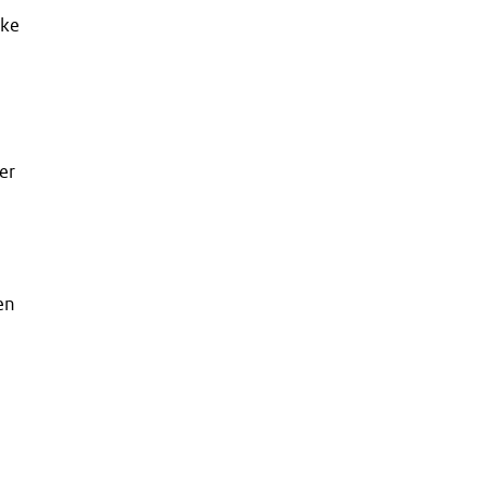
jke
er
en