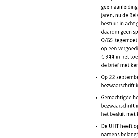
geen aanleiding 
jaren, nu de Bel
bestuur in acht
daarom geen spr
O/GS-tegemoetk
op een vergoedi
€ 344 in het to
de brief met k
Op 22 septembe
bezwaarschrift 
Gemachtigde he
bezwaarschrift 
het besluit me
De UHT heeft op
namens belang