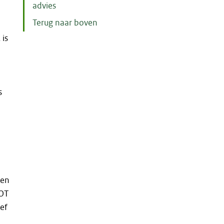
advies
Terug naar boven
 is
s
ten
KOT
ef