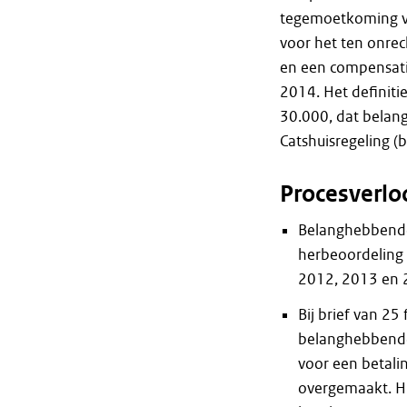
tegemoetkoming v
voor het ten onre
en een compensati
2014. Het definiti
30.000, dat belan
Catshuisregeling (
Procesverlo
Belanghebbende
herbeoordeling 
2012, 2013 en 
Bij brief van 2
belanghebbend
voor een betali
overgemaakt. Hie