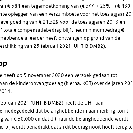
an € 584 een tegemoetkoming van (€ 344 + 25% =) € 430
chte opleggen van een verzuimboete voor het toeslagjaar 20
evergoeding van € 21.329 voor de toeslagjaren 2013 en
ef totale compensatiebedrag blijft het minimumbedrag €
ghebbende al eerder heeft ontvangen op grond van de
beschikking van 25 februari 2021, UHT-B DMB2).
op
 heeft op 5 november 2020 een verzoek gedaan tot
van de kinderopvangtoeslag (hierna: KOT) over de jaren 201
2014.
5 februari 2021 (UHT-B DMB2) heeft de UHT aan
e medegedeeld dat belanghebbende in aanmerking komt
ng van € 30.000 en dat dit naar de belanghebbende wordt
rbij wordt benadrukt dat zij dit bedrag nooit hoeft terug te