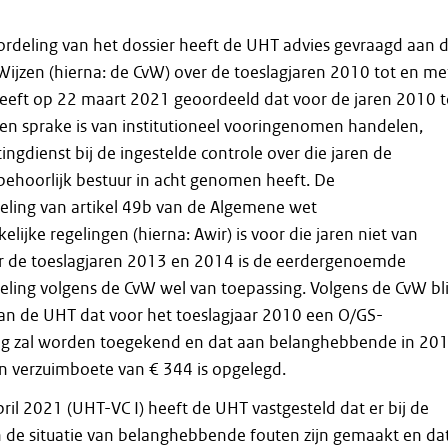
rdeling van het dossier heeft de UHT advies gevraagd aan 
ijzen (hierna: de CvW) over de toeslagjaren 2010 tot en me
eft op 22 maart 2021 geoordeeld dat voor de jaren 2010 t
n sprake is van institutioneel vooringenomen handelen,
ngdienst bij de ingestelde controle over die jaren de
behoorlijk bestuur in acht genomen heeft. De
ling van artikel 49b van de Algemene wet
ijke regelingen (hierna: Awir) is voor die jaren niet van
r de toeslagjaren 2013 en 2014 is de eerdergenoemde
ling volgens de CvW wel van toepassing. Volgens de CvW bli
van de UHT dat voor het toeslagjaar 2010 een O/GS-
 zal worden toegekend en dat aan belanghebbende in 20
n verzuimboete van € 344 is opgelegd.
april 2021 (UHT-VC I) heeft de UHT vastgesteld dat er bij de
 de situatie van belanghebbende fouten zijn gemaakt en da