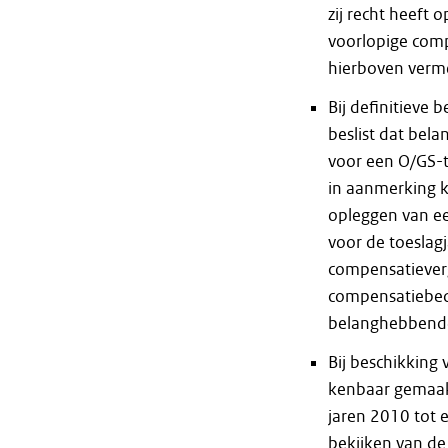
zij recht heeft
voorlopige comp
hierboven verme
Bij definitieve
beslist dat bel
voor een O/GS-t
in aanmerking 
opleggen van ee
voor de toeslag
compensatieverg
compensatiebedr
belanghebbende
Bij beschikking
kenbaar gemaak
jaren 2010 tot 
bekijken van de