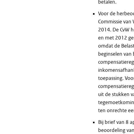
betalen.
Voor de herbeoo
Commissie van W
2014. De CvW he
en met 2012 gee
omdat de Belasti
beginselen van 
compensatierege
inkomensafhankel
toepassing. Voo
compensatierege
uit de stukken 
tegemoetkoming
ten onrechte ee
Bij brief van 8 
beoordeling van