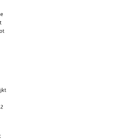
de
t
ot
jkt
12
t