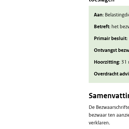
Aan
: Belastingd
Betreft
: het be
Primair besluit
:
Ontvangst bezw
Hoorzitting
: 31
Overdracht adv
Samenvatti
De Bezwaarschrift
bezwaar ten aanzi
verklaren.