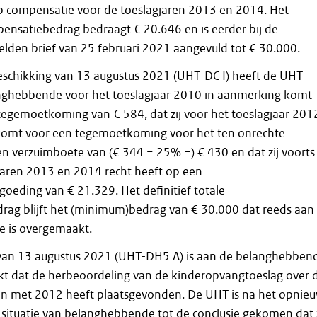
 op compensatie voor de toeslagjaren 2013 en 2014. Het
ensatiebedrag bedraagt € 20.646 en is eerder bij de
lden brief van 25 februari 2021 aangevuld tot € 30.000.
 beschikking van 13 augustus 2021 (UHT-DC I) heeft de UHT
anghebbende voor het toeslagjaar 2010 in aanmerking komt
egemoetkoming van € 584, dat zij voor het toeslagjaar 201
komt voor een tegemoetkoming voor het ten onrechte
n verzuimboete van (€ 344 = 25% =) € 430 en dat zij voorts
jaren 2013 en 2014 recht heeft op een
oeding van € 21.329. Het definitief totale
ag blijft het (minimum)bedrag van € 30.000 dat reeds aan
 is overgemaakt.
 van 13 augustus 2021 (UHT-DH5 A) is aan de belanghebben
t dat de herbeoordeling van de kinderopvangtoeslag over 
en met 2012 heeft plaatsgevonden. De UHT is na het opnie
 situatie van belanghebbende tot de conclusie gekomen dat z