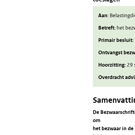
Aan
: Belastingd
Betreft
: het be
Primair besluit
:
Ontvangst bezw
Hoorzitting
: 29
Overdracht adv
Samenvatti
De Bezwaarschrift
om
het bezwaar in de