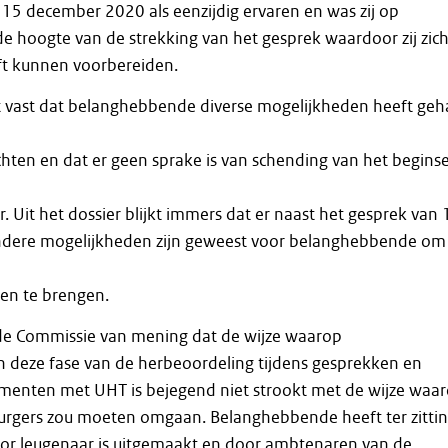
n 15 december 2020 als eenzijdig ervaren en was zij op
e hoogte van de strekking van het gesprek waardoor zij zic
ft kunnen voorbereiden.
t vast dat belanghebbende diverse mogelijkheden heeft ge
ichten en dat er geen sprake is van schending van het beginse
 Uit het dossier blijkt immers dat er naast het gesprek van 
dere mogelijkheden zijn geweest voor belanghebbende om
ren te brengen.
 de Commissie van mening dat de wijze waarop
 deze fase van de herbeoordeling tijdens gesprekken en
enten met UHT is bejegend niet strookt met de wijze waa
urgers zou moeten omgaan. Belanghebbende heeft ter zitti
oor leugenaar is uitgemaakt en door ambtenaren van de