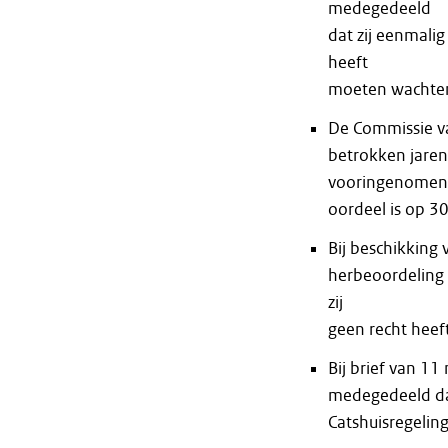
medegedeeld
dat zij eenmali
heeft
moeten wachten 
De Commissie va
betrokken jaren
vooringenomenh
oordeel is op 
Bij beschikkin
herbeoordeling 
zij
geen recht heef
Bij brief van 
medegedeeld dat
Catshuisregeling