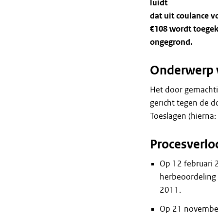
luidt
dat uit coulance 
€108 wordt toege
ongegrond.
Onderwerp 
Het door gemachti
gericht tegen de d
Toeslagen (hierna
Procesverlo
Op 12 februari
herbeoordeling 
2011.
Op 21 november