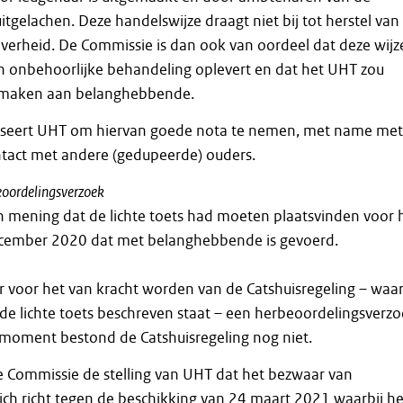
uitgelachen. Deze handelswijze draagt niet bij tot herstel van
verheid. De Commissie is dan ook van oordeel dat deze wijz
n onbehoorlijke behandeling oplevert en dat het UHT zou
e maken aan belanghebbende.
iseert UHT om hiervan goede nota te nemen, met name met
ntact met andere (gedupeerde) ouders.
beoordelingsverzoek
n mening dat de lichte toets had moeten plaatsvinden voor 
cember 2020 dat met belanghebbende is gevoerd.
ar voor het van kracht worden van de Catshuisregeling – waar
de lichte toets beschreven staat – een herbeoordelingsverz
 moment bestond de Catshuisregeling nog niet.
e Commissie de stelling van UHT dat het bezwaar van
ch richt tegen de beschikking van 24 maart 2021 waarbij he