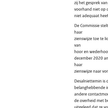
zij het gesprek va
voorhand niet op d
niet adequaat hee
De Commissie stel
haar
zienswijze toe te l
van
hoor en wederhoor.
december 2020 an
haar
zienswijze naar vo
Desalniettemin is
belanghebbende in
andere contactmom
de overheid met b
uitgelegd dat ze v