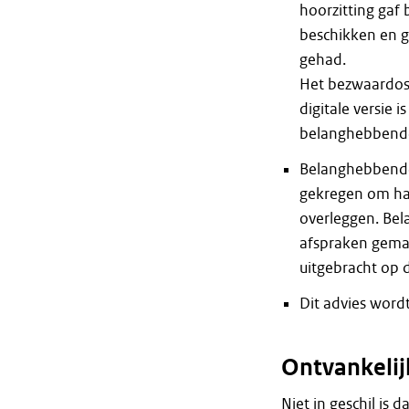
hoorzitting gaf
beschikken en g
gehad.
Het bezwaardossi
digitale versie 
belanghebbend
Belanghebbende 
gekregen om haa
overleggen. Be
afspraken gemaa
uitgebracht op 
Dit advies word
Ontvankeli
Niet in geschil is d