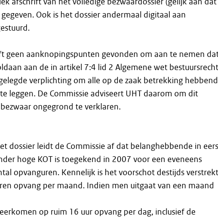
iek afschrift van het volledige bezwaardossier (gelijk aan dat
gegeven. Ook is het dossier andermaal digitaal aan
estuurd.
ft geen aanknopingspunten gevonden om aan te nemen dat
oldaan aan de in artikel 7:4 lid 2 Algemene wet bestuursrech
gelegde verplichting om alle op de zaak betrekking hebben
e te leggen. De Commissie adviseert UHT daarom om dit
 bezwaar ongegrond te verklaren.
het dossier leidt de Commissie af dat belanghebbende in eer
zonder hoge KOT is toegekend in 2007 voor een eveneens
tal opvanguren. Kennelijk is het voorschot destijds verstrek
uren opvang per maand. Indien men uitgaat van een maand
eerkomen op ruim 16 uur opvang per dag, inclusief de