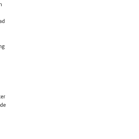
n
had
ng
ter
 de