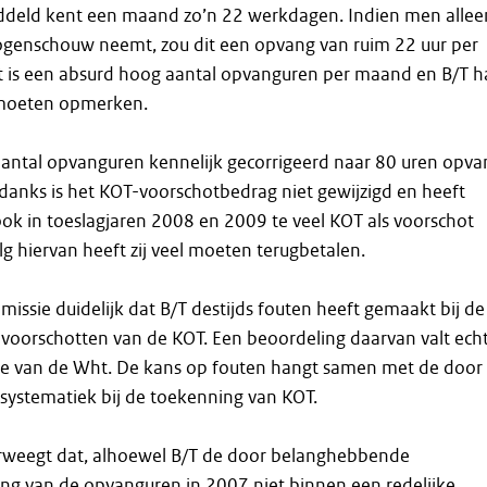
deld kent een maand zo’n 22 werkdagen. Indien men allee
ogenschouw neemt, zou dit een opvang van ruim 22 uur per
t is een absurd hoog aantal opvanguren per maand en B/T 
t moeten opmerken.
t aantal opvanguren kennelijk gecorrigeerd naar 80 uren opva
anks is het KOT-voorschotbedrag niet gewijzigd en heeft
k in toeslagjaren 2008 en 2009 te veel KOT als voorschot
lg hiervan heeft zij veel moeten terugbetalen.
missie duidelijk dat B/T destijds fouten heeft gemaakt bij de
e voorschotten van de KOT. Een beoordeling daarvan valt ech
dte van de Wht. De kans op fouten hangt samen met de door
systematiek bij de toekenning van KOT.
weegt dat, alhoewel B/T de door belanghebbende
ng van de opvanguren in 2007 niet binnen een redelijke