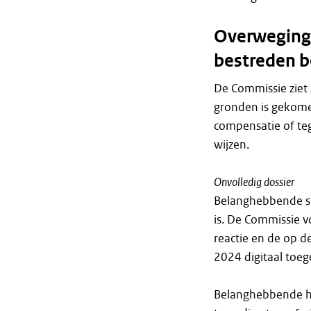
Overweginge
bestreden b
De Commissie ziet 
gronden is gekome
compensatie of te
wijzen.
Onvolledig dossier
Belanghebbende ste
is. De Commissie v
reactie en de op d
2024 digitaal toe
Belanghebbende hee