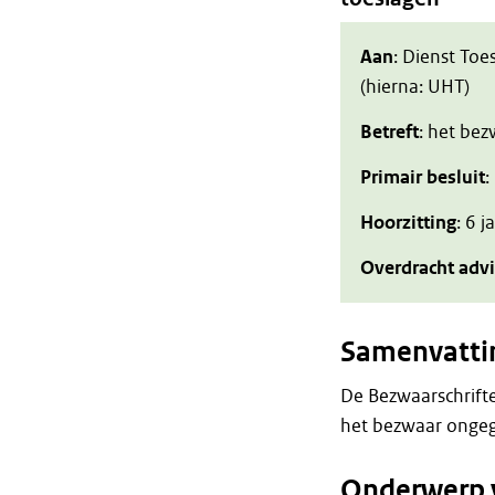
Aan
: Dienst Toe
(hierna: UHT)
Betreft
: het be
Primair besluit
:
Hoorzitting
: 6 
Overdracht adv
Samenvatti
De Bezwaarschrift
het bezwaar ongeg
Onderwerp 