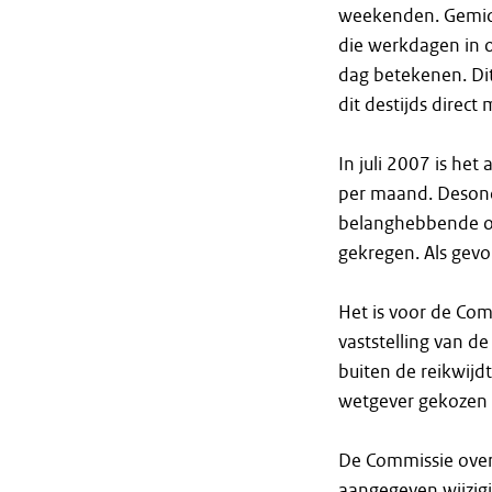
weekenden. Gemid
die werkdagen in 
dag betekenen. Di
dit destijds direc
In juli 2007 is he
per maand. Desond
belanghebbende oo
gekregen. Als gevo
Het is voor de Com
vaststelling van d
buiten de reikwij
wetgever gekozen 
De Commissie over
aangegeven wijzigi