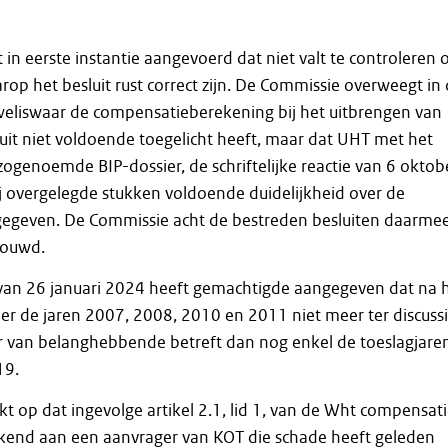
in eerste instantie aangevoerd dat niet valt te controleren 
op het besluit rust correct zijn. De Commissie overweegt in 
eliswaar de compensatieberekening bij het uitbrengen van
uit niet voldoende toegelicht heeft, maar dat UHT met het
zogenoemde BIP-dossier, de schriftelijke reactie van 6 oktob
j overgelegde stukken voldoende duidelijkheid over de
gegeven. De Commissie acht de bestreden besluiten daarme
bouwd.
 van 26 januari 2024 heeft gemachtigde aangegeven dat na 
ier de jaren 2007, 2008, 2010 en 2011 niet meer ter discuss
r van belanghebbende betreft dan nog enkel de toeslagjare
19.
 op dat ingevolge artikel 2.1, lid 1, van de Wht compensat
end aan een aanvrager van KOT die schade heeft geleden