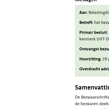
Aan
: Belastingd
Betreft
: het be
Primair besluit
:
kenmerk UHT-
Ontvangst bezw
Hoorzitting
: 26
Overdracht adv
Samenvatti
De Bezwaarschrift
de bezwaren deels