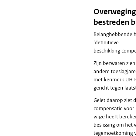
Overweginge
bestreden b
Belanghebbende h
'definitieve
beschikking compen
Zijn bezwaren zie
andere toeslagjaren
met kenmerk UHT-D
gericht tegen laat
Gelet daarop ziet 
compensatie voor 
wijze heeft berek
beslissing om het
tegemoetkoming vo