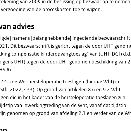
ekening van 2009 in de beslissing op bezwaar op te nemen
vergoeding van de proceskosten toe te wijzen.
van advies
igde] namens [belanghebbende] ingediende bezwaarschrift
021. Dit bezwaarschrift is gericht tegen de door UHT genom
ikking compensatie kinderopvangtoeslag" van (UHT-DC I) d.d
volgens UHT) tegen de door UHT genomen beschikking van 2
HS A).
 is de Wet hersteloperatie toeslagen (hierna: Wht) in
Stb. 2022, 433). Op grond van artikelen 8.6 en 9.2 Wht
en die in het kader van de hersteloperatie toeslagen zijn
ijdstip van inwerkingtreding van de Wht, vanaf dat tijdstip
zijn genomen op grond van afdeling 2.1 en verder van de Wh
op