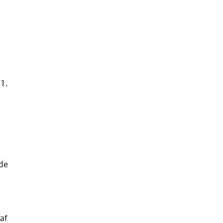
1.
nde
af