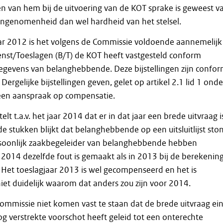
n van hem bij de uitvoering van de KOT sprake is geweest v
ringenomenheid dan wel hardheid van het stelsel.
aar 2012 is het volgens de Commissie voldoende aannemelijk
enst/Toeslagen (B/T) de KOT heeft vastgesteld conform
gegevens van belanghebbende. Deze bijstellingen zijn confo
Dergelijke bijstellingen geven, gelet op artikel 2.1 lid 1 onde
geen aanspraak op compensatie.
t t.a.v. het jaar 2014 dat er in dat jaar een brede uitvraag i
e stukken blijkt dat belanghebbende op een uitsluitlijst sto
rsoonlijk zaakbegeleider van belanghebbende hebben
2014 dezelfde fout is gemaakt als in 2013 bij de berekenin
 Het toeslagjaar 2013 is wel gecompenseerd en het is
et duidelijk waarom dat anders zou zijn voor 2014.
Commissie niet komen vast te staan dat de brede uitvraag ei
g verstrekte voorschot heeft geleid tot een onterechte