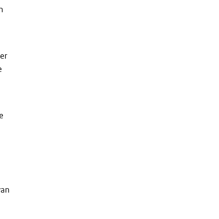
n
er
e
e
van