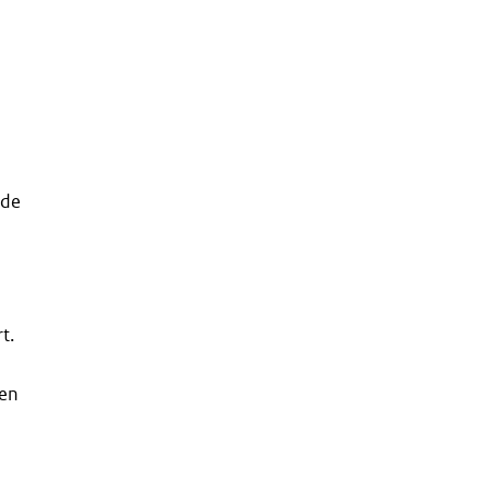
 de
t.
 en