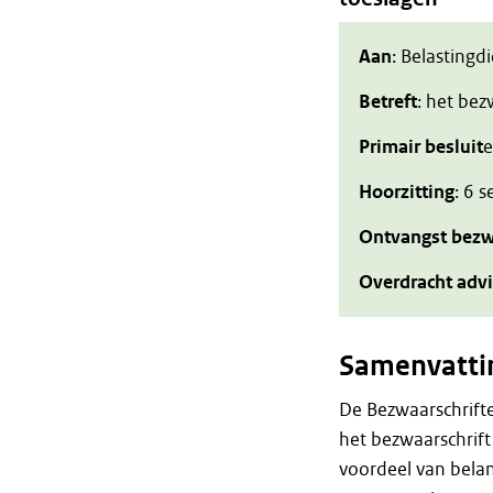
Aan
: Belastingd
Betreft
: het be
Primair besluit
e
Hoorzitting
: 6 
Ontvangst bezw
Overdracht adv
Samenvatti
De Bezwaarschrift
het bezwaarschrift
voordeel van bela