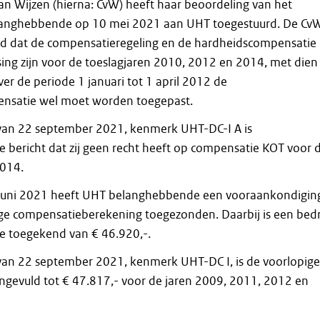
n Wijzen (hierna: CvW) heeft haar beoordeling van het
langhebbende op 10 mei 2021 aan UHT toegestuurd. De Cv
ld dat de compensatieregeling en de hardheidscompensatie
sing zijn voor de toeslagjaren 2010, 2012 en 2014, met dien
er de periode 1 januari tot 1 april 2012 de
nsatie wel moet worden toegepast.
 van 22 september 2021, kenmerk UHT-DC-I A is
bericht dat zij geen recht heeft op compensatie KOT voor 
2014.
0 juni 2021 heeft UHT belanghebbende een vooraankondigin
ge compensatieberekening toegezonden. Daarbij is een bed
e toegekend van € 46.920,-.
 van 22 september 2021, kenmerk UHT-DC I, is de voorlopige
gevuld tot € 47.817,- voor de jaren 2009, 2011, 2012 en