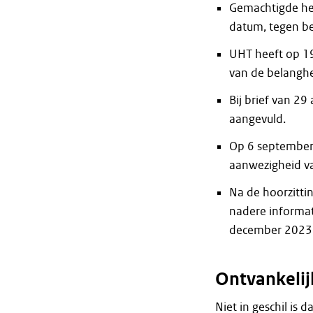
Gemachtigde hee
datum, tegen b
UHT heeft op 19
van de belangh
Bij brief van 2
aangevuld.
Op 6 september
aanwezigheid van
Na de hoorzitti
nadere informat
december 2023 
Ontvankeli
Niet in geschil is d