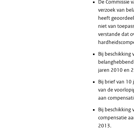
De Commissie va
verzoek van be
heeft geoordee
niet van toepas
verstande dat ov
hardheidscompe
Bij beschikking
belanghebbende 
jaren 2010 en 
Bij brief van 1
van de voorlopi
aan compensati
Bij beschikking
compensatie aan
2013.