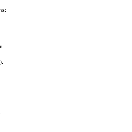
na:
e
),
r