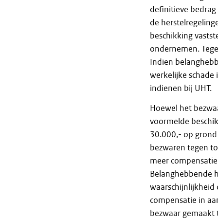
definitieve bedra
de herstelregeling
beschikking vastst
ondernemen. Tegen
Indien belanghebb
werkelijke schade
indienen bij UHT.
Hoewel het bezwaar
voormelde beschik
30.000,- op grond 
bezwaren tegen to
meer compensatie
Belanghebbende hee
waarschijnlijkheid
compensatie in aa
bezwaar gemaakt te