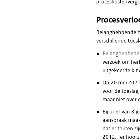
proceskostenvergoe
Procesverlo
Belanghebbende he
verschillende toesl
Belanghebbende
verzoek om herb
uitgekeerde kin
Op 20 mei 2021 
voor de toeslag
maar niet over 
Bij brief van 8
aanspraak maak
dat er fouten z
2012. Ter hoorzi