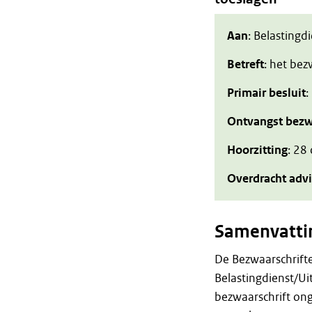
Aan
: Belastingd
Betreft
: het be
Primair besluit
:
Ontvangst bezw
Hoorzitting
: 28
Overdracht adv
Samenvatti
De Bezwaarschrift
Belastingdienst/Ui
bezwaarschrift on