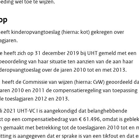
ding wel toe te wijzen.
op
eft kinderopvangtoeslag (hierna: kot) gekregen over
agjaren.
 heeft zich op 31 december 2019 bij UHT gemeld met een
eoordeling van haar situatie ten aanzien van de aan haar
deropvangtoeslag over de jaren 2010 tot en met 2013.
heeft de Commissie van wijzen (hierna: CvW) geoordeeld d
jaren 2010 en 2011 de compensatieregeling van toepassing 
de toeslagjaren 2012 en 2013.
 juli 2021 UHT-VC I is aangekondigd dat belanghebbende
t op een compensatiebedrag van € 61.496, omdat is geble
ijn gemaakt met betrekking tot de toeslagjaren 2010 tot en 
tting is aangegeven dat er sprake is van een tikfout en dat e