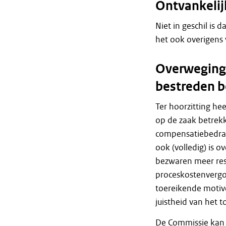
Ontvankeli
Niet in geschil is 
het ook overigens 
Overweginge
bestreden b
Ter hoorzitting he
op de zaak betrek
compensatiebedrag 
ook (volledig) is 
bezwaren meer res
proceskostenvergo
toereikende motiv
juistheid van het
De Commissie kan 