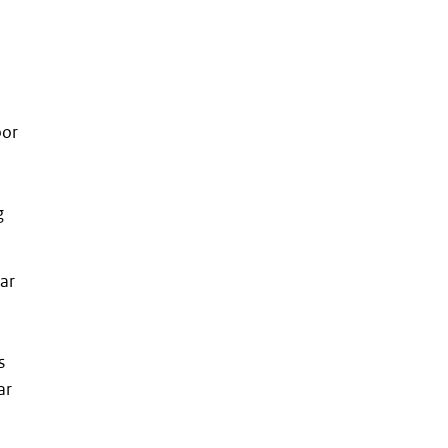
oor
g
ar
s
ar