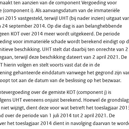
emaakt ten aanzien van de component Vergoeding voor
e (component i). Als aanvangsdatum van de immateriële
ri 2015 vastgesteld, terwijl UHT (bij nader inzien) uitgaat va
 24 september 2014. Op die dag is aan belanghebbende
een KOT over 2014 meer wordt uitgekeerd. De periode
eding voor immateriële schade wordt berekend eindigt op 
itieve beschikking. UHT stelt dat daarbij ten onrechte van 2
egaan, terwijl deze beschikking dateert van 2 april 2021. De
hierin volgen en stelt voorts vast dat de in de
ening gehanteerde einddatum vanwege het gegrond zijn va
oopt tot aan de datum van de beslissing op het bezwaar.
evergoeding over de gemiste KOT (component j) is
gens UHT eveneens onjuist berekend. Hoewel de grondslag
niet wijzigt, dient deze voor wat betreft het toeslagjaar 201
 over de periode van 1 juli 2014 tot 2 april 2021. De
er het toeslagjaar 2014 dient in navolging daarvan te wor