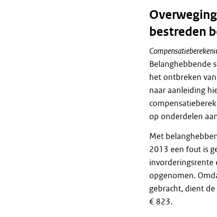
Overweginge
bestreden b
Compensatieberekenin
Belanghebbende st
het ontbreken van
naar aanleiding hie
compensatiebereke
op onderdelen aan
Met belanghebbend
2013 een fout is 
invorderingsrente 
opgenomen. Omdat 
gebracht, dient d
€ 823.