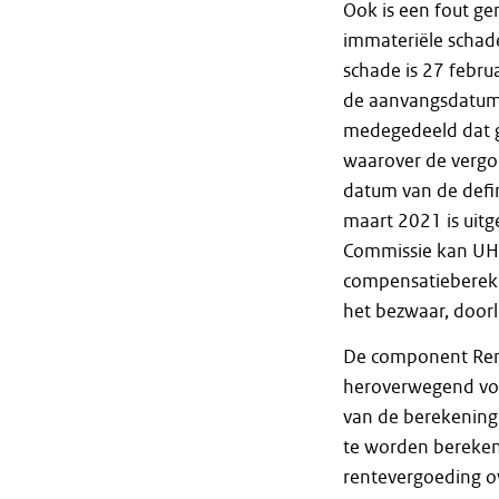
Ook is een fout g
immateriële schad
schade is 27 februa
de aanvangsdatum
medegedeeld dat g
waarover de vergo
datum van de defin
maart 2021 is uitg
Commissie kan UHT 
compensatieberek
het bezwaar, doorl
De component Rent
heroverwegend vol
van de berekening 
te worden berekend
rentevergoeding ov