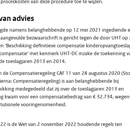
proceskosten van deze procedure toe te wijzen.
van advies
igde namens belanghebbende op 12 mei 2021 ingediende 
aangevulde bezwaarschrift is gericht tegen de door UHT op 
n ‘Beschikking definitieve compensatie kinderopvangtoesla
w compensatie’ met kenmerk UHT-DC inzake de toekenning v
de toeslagjaren 2013 en 2014.
n de Compensatieregeling CAF 11 van 28 augustus 2020 (Stcr
ierna: Compensatieregeling) is aan belanghebbende bij
kking medegedeeld dat zij over de toeslagjaren 2013 en
ng kwam voor een compensatiebedrag van € 32.734, wegen
titutionele vooringenomenheid.
22 is de Wet van 2 november 2022 houdende regels ten