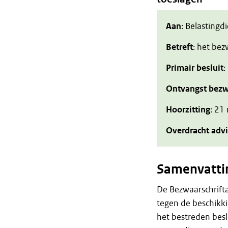
Aan
: Belastingd
Betreft
: het be
Primair besluit
:
Ontvangst bezw
Hoorzitting
: 21
Overdracht adv
Samenvatti
De Bezwaarschrift
tegen de beschikk
het bestreden bes