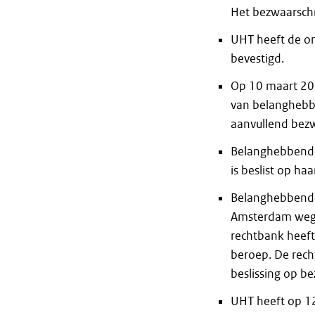
Het bezwaarschr
UHT heeft de on
bevestigd.
Op 10 maart 202
van belanghebb
aanvullend bezw
Belanghebbende 
is beslist op ha
Belanghebbende 
Amsterdam wegen
rechtbank heeft
beroep. De recht
beslissing op b
UHT heeft op 12