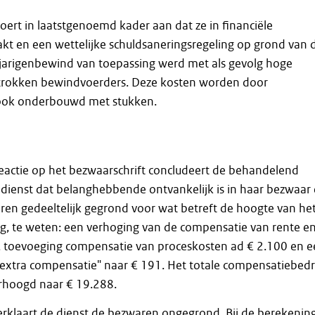
rt in laatstgenoemd kader aan dat ze in financiële
kt en een wettelijke schuldsaneringsregeling op grond van 
rigenbewind van toepassing werd met als gevolg hoge
trokken bewindvoerders. Deze kosten worden door
ok onderbouwd met stukken.
e reactie op het bezwaarschrift concludeert de behandelend
dienst dat belanghebbende ontvankelijk is in haar bezwaar
ren gedeeltelijk gegrond voor wat betreft de hoogte van he
, te weten: een verhoging van de compensatie van rente e
, toevoeging compensatie van proceskosten ad € 2.100 en 
"extra compensatie" naar € 191. Het totale compensatiebed
rhoogd naar € 19.288.
erklaart de dienst de bezwaren ongegrond. Bij de berekenin