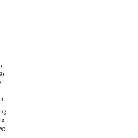
n
9)
e
n.
ing
le
lag