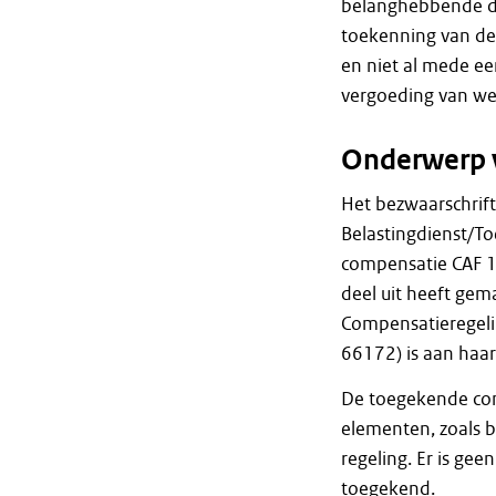
belanghebbende da
toekenning van de
en niet al mede ee
vergoeding van wer
Onderwerp 
Het bezwaarschrift
Belastingdienst/To
compensatie CAF 1
deel uit heeft ge
Compensatieregeli
66172) is aan haa
De toegekende com
elementen, zoals b
regeling. Er is ge
toegekend.