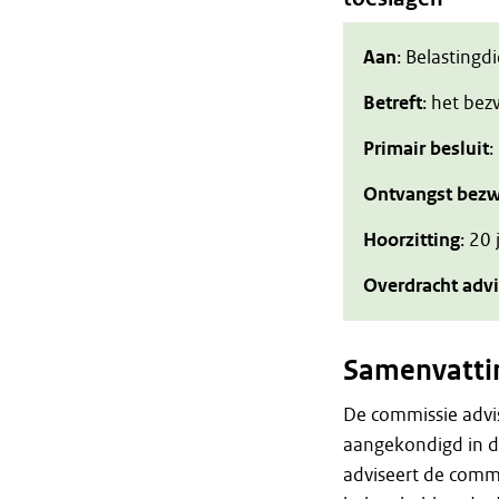
Aan
: Belastingd
Betreft
: het be
Primair besluit
:
Ontvangst bezw
Hoorzitting
: 20
Overdracht adv
Samenvatti
De commissie advis
aangekondigd in de
adviseert de commi