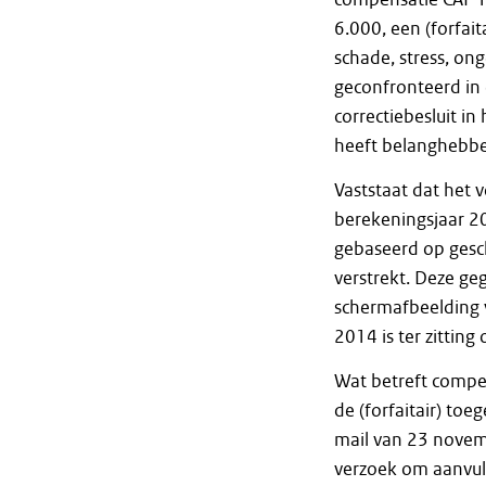
6.000,
een (forfai
schade, stress, o
geconfronteerd in 
correctiebesluit i
heeft belanghebbe
Vaststaat dat het
berekeningsjaar 20
gebaseerd op gesc
verstrekt. Deze geg
schermafbeelding 
2014 is ter zittin
Wat betreft compe
de (forfaitair) t
mail van 23 novem
verzoek om aanvull