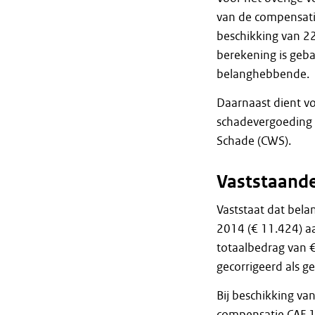
van de compensati
beschikking van 2
berekening is geb
belanghebbende.
Daarnaast dient v
schadevergoeding 
Schade (CWS).
Vaststaande
Vaststaat dat bel
2014 (€ 11.424) a
totaalbedrag van €
gecorrigeerd als g
Bij beschikking va
compensatie CAF 