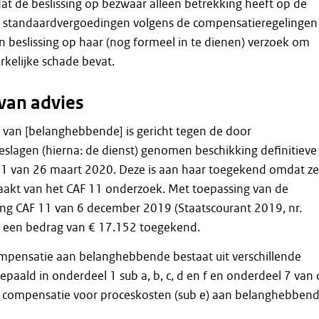
t de beslissing op bezwaar alleen betrekking heeft op de
 standaardvergoedingen volgens de compensatieregelingen
n beslissing op haar (nog formeel in te dienen) verzoek om
kelijke schade bevat.
van advies
 van [belanghebbende] is gericht tegen de door
eslagen (hierna: de dienst) genomen beschikking definitieve
1 van 26 maart 2020. Deze is aan haar toegekend omdat ze
maakt van het CAF 11 onderzoek. Met toepassing van de
ng CAF 11 van 6 december 2019 (Staatscourant 2019, nr.
r een bedrag van € 17.152 toegekend.
pensatie aan belanghebbende bestaat uit verschillende
epaald in onderdeel 1 sub a, b, c, d en f en onderdeel 7 van 
en compensatie voor proceskosten (sub e) aan belanghebben