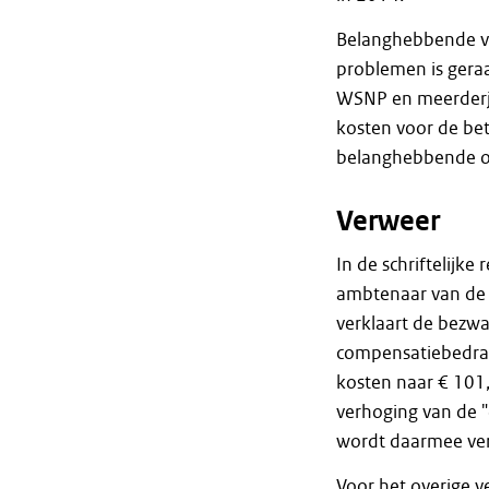
Belanghebbende voe
problemen is geraa
WSNP en meerderja
kosten voor de be
belanghebbende o
Verweer
In de schriftelijk
ambtenaar van de 
verklaart de bezwa
compensatiebedrag
kosten naar € 101
verhoging van de 
wordt daarmee ve
Voor het overige v