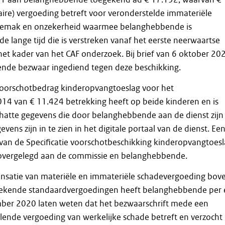
taire) vergoeding betreft voor veronderstelde immateriële
ngemak en onzekerheid waarmee belanghebbende is
de lange tijd die is verstreken vanaf het eerste neerwaartse
n het kader van het CAF onderzoek. Bij brief van 6 oktober 20
nde bezwaar ingediend tegen deze beschikking.
 voorschotbedrag kinderopvangtoeslag voor het
14 van € 11.424 betrekking heeft op beide kinderen en is
hatte gegevens die door belanghebbende aan de dienst zijn
evens zijn in te zien in het digitale portaal van de dienst. Ee
van de Specificatie voorschotbeschikking kinderopvangtoes
g overgelegd aan de commissie en belanghebbende.
nsatie van materiële en immateriële schadevergoeding bov
oegekende standaardvergoedingen heeft belanghebbende per 
ber 2020 laten weten dat het bezwaarschrift mede een
ende vergoeding van werkelijke schade betreft en verzocht