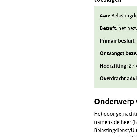
Aan
: Belastingd
Betreft
: het be
Primair besluit
:
Ontvangst bezw
Hoorzitting
: 27
Overdracht adv
Onderwerp 
Het door gemachti
namens de heer (hi
Belastingdienst/Ui