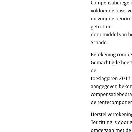
Compensatieregeli
voldoende basis v
nu voor de beoorde
getroffen
door middel van h
Schade.
Berekening compe
Gemachtigde heeft 
de
toeslagjaren 2013
aangegeven bekend
compensatiebedrag 
de rentecomponent
Herstel verrekenin
Ter zitting is do
omgegaan met de t