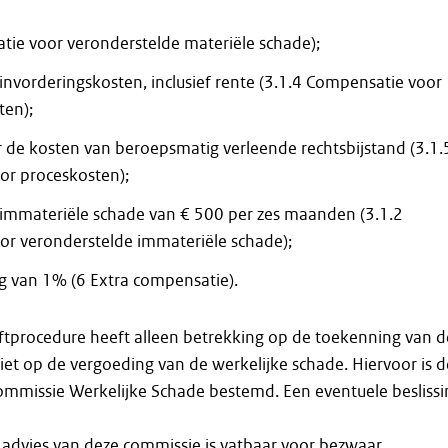
tie voor veronderstelde materiële schade);
invorderingskosten, inclusief rente (3.1.4 Compensatie voor
ten);
 de kosten van beroepsmatig verleende rechtsbijstand (3.1.
or proceskosten);
immateriële schade van € 500 per zes maanden (3.1.2
r veronderstelde immateriële schade);
g van 1% (6 Extra compensatie).
ftprocedure heeft alleen betrekking op de toekenning van d
et op de vergoeding van de werkelijke schade. Hiervoor is d
ommissie Werkelijke Schade bestemd. Een eventuele beslissi
 advies van deze commissie is vatbaar voor bezwaar.