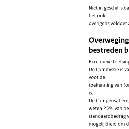
Niet in geschil is 
het ook
overigens voldoet 
Overweginge
bestreden b
Exceptieve toetsi
De Commissie is v
voor de
toekenning van for
is.
De Compensatierege
weten 25% van het
standaardbedrag v
mogelijkheid om de